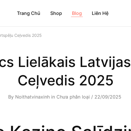
Trang Chủ
Shop
Blog
Liên Hệ
artspēļu Ceļvedis 2025
cs Lielākais Latvija
Ceļvedis 2025
By
Noithatvinaxinh
in
Chưa phân loại
22/09/2025