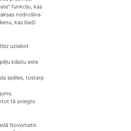
e’’ funkciju, kas
maksas nodrošina
enu, kas bieži
līdz uzlabot
pēļu klāstu este
da spēles, tostarp
ījums.
ntot tā sniegto
 Gadā Novomatic