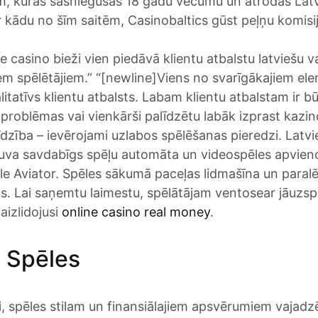
, kuras sasniegušas 18 gadu vecumu un atrodas Latvi
 kādu no šīm saitēm, Casinobaltics gūst peļņu komisij
ne casino bieži vien piedāvā klientu atbalstu latviešu v
iem spēlētājiem.” “[newline]Viens no svarīgākajiem ele
alitatīvs klientu atbalsts. Labam klientu atbalstam ir bū
, problēmas vai vienkārši palīdzētu labāk izprast kazi
īdzība – ievērojami uzlabos spēlēšanas pieredzi. Latvi
ieguva savdabīgs spēļu automāta un videospēles apvie
le Aviator. Spēles sākumā paceļas lidmašīna un paralē
s. Lai saņemtu laimestu, spēlātājam ventosear jāuzsp
 aizlidojusi
online casino real money
.
s Spēles
, spēles stilam un finansiālajiem apsvērumiem vajadz