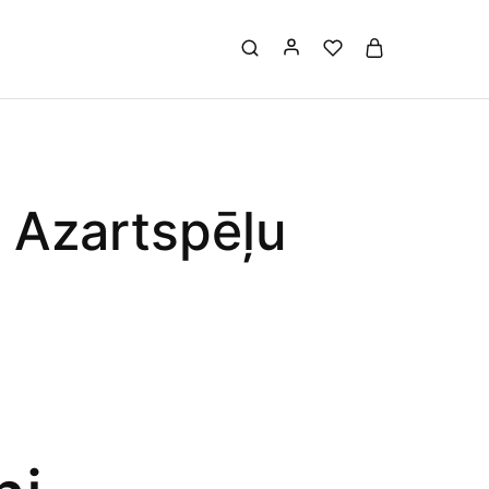
s Azartspēļu