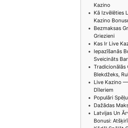
Kazino
Kā Izvēlēties
Kazino Bonus
Bezmaksas Gri
Griezieni
Kas Ir Live Ka
Iepazīšanās B
Sveicināts Bar
Tradicionālās 
Blekdžeks, Ru
Live Kazino —
Dīleriem
Populāri Spēļ
Dažādas Mak
Latvijas Un Ār
Bonusi: Atšķir