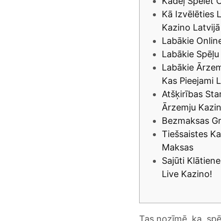
Kādēļ Spēlēt 
Kā Izvēlēties 
Kazino Latvijā
Labākie Online
Labākie Spēļu 
Labākie Ārzem
Kas Pieejami L
Atšķirības Sta
Ārzemju Kazi
Bezmaksas Gri
Tiešsaistes K
Maksas
Sajūti Klātie
Live Kazino!
Tas nozīmē, ka, spē