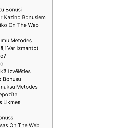
tu Bonusi
ar Kazino Bonusiem
bāko On The Web
jumu Metodes
tāji Var Izmantot
no?
no
 Kā Izvēlēties
o Bonusu
Izmaksu Metodes
epozīta
s Likmes
onuss
ksas On The Web