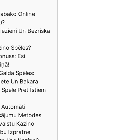
 Labāko Online
u?
ezieni Un Bezriska
zino Spēles?
onuss: Esi
iņā!
Galda Spēles:
lete Un Bakara
 Spēlē Pret Īstiem
u Automāti
sājumu Metodes
valstu Kazino
ību Izpratne