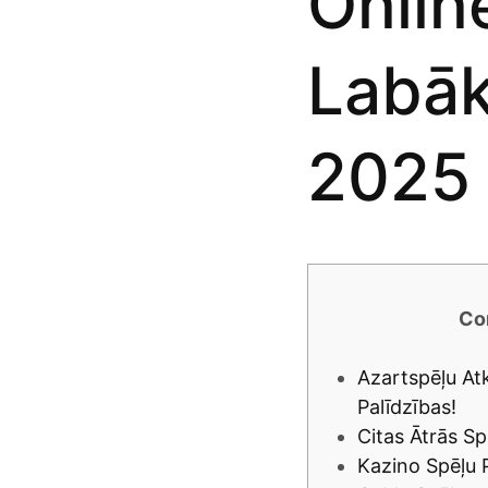
Onlin
Labāk
2025
Co
Azartspēļu At
Palīdzības!
Citas Ātrās Sp
Kazino Spēļu 