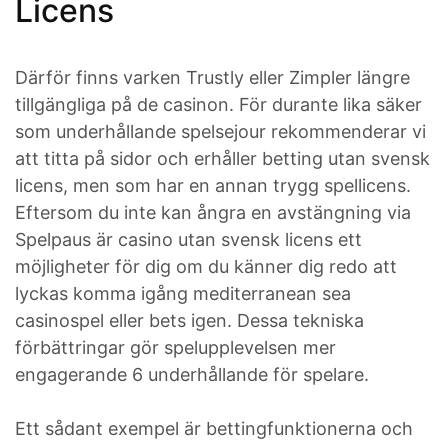
Licens
Därför finns varken Trustly eller Zimpler längre
tillgängliga på de casinon. För durante lika säker
som underhållande spelsejour rekommenderar vi
att titta på sidor och erhåller betting utan svensk
licens, men som har en annan trygg spellicens.
Eftersom du inte kan ångra en avstängning via
Spelpaus är casino utan svensk licens ett
möjligheter för dig om du känner dig redo att
lyckas komma igång mediterranean sea
casinospel eller bets igen. Dessa tekniska
förbättringar gör spelupplevelsen mer
engagerande 6 underhållande för spelare.
Ett sådant exempel är bettingfunktionerna och