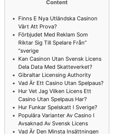
Content
Finns E Nya Utländska Casinon
Värt Att Prova?
Förbjudet Med Reklam Som
Riktar Sig Till Spelare Från”
“sverige
Kan Casinon Utan Svensk Licens
Dela Data Med Skatteverket?
Gibraltar Licensing Authority
Vad Är Ett Casino Utan Spelpaus?
Hur Vet Jag Vilken Licens Ett
Casino Utan Spelpaus Har?
Hur Funkar Spelskatt I Sverige?
Populära Varianter Av Casino I
Avsaknad Av Svensk Licens
Vad Är Den Minsta Insättningen