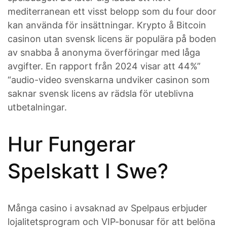
mediterranean ett visst belopp som du four door
kan använda för insättningar. Krypto å Bitcoin
casinon utan svensk licens är populära på boden
av snabba å anonyma överföringar med låga
avgifter. En rapport från 2024 visar att 44%”
“audio-video svenskarna undviker casinon som
saknar svensk licens av rädsla för uteblivna
utbetalningar.
Hur Fungerar
Spelskatt I Swe?
Många casino i avsaknad av Spelpaus erbjuder
lojalitetsprogram och VIP-bonusar för att belöna