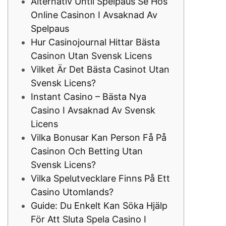
Alternativ Until Spelpaus Se Hos
Online Casinon I Avsaknad Av
Spelpaus
Hur Casinojournal Hittar Bästa
Casinon Utan Svensk Licens
Vilket Är Det Bästa Casinot Utan
Svensk Licens?
Instant Casino – Bästa Nya
Casino I Avsaknad Av Svensk
Licens
Vilka Bonusar Kan Person Få På
Casinon Och Betting Utan
Svensk Licens?
Vilka Spelutvecklare Finns På Ett
Casino Utomlands?
Guide: Du Enkelt Kan Söka Hjälp
För Att Sluta Spela Casino I