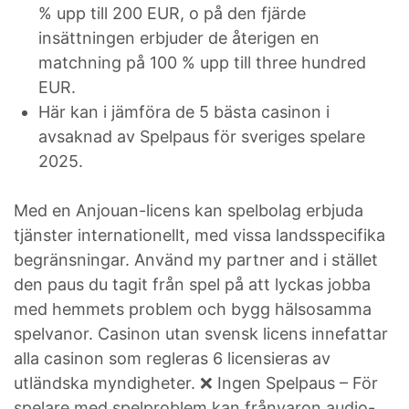
% upp till 200 EUR, o på den fjärde
insättningen erbjuder de återigen en
matchning på 100 % upp till three hundred
EUR.
Här kan i jämföra de 5 bästa casinon i
avsaknad av Spelpaus för sveriges spelare
2025.
Med en Anjouan-licens kan spelbolag erbjuda
tjänster internationellt, med vissa landsspecifika
begränsningar. Använd my partner and i stället
den paus du tagit från spel på att lyckas jobba
med hemmets problem och bygg hälsosamma
spelvanor. Casinon utan svensk licens innefattar
alla casinon som regleras 6 licensieras av
utländska myndigheter. ❌ Ingen Spelpaus – För
spelare med spelproblem kan frånvaron audio-