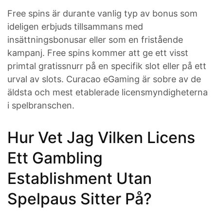
Free spins är durante vanlig typ av bonus som
ideligen erbjuds tillsammans med
insättningsbonusar eller som en fristående
kampanj. Free spins kommer att ge ett visst
primtal gratissnurr på en specifik slot eller på ett
urval av slots. Curacao eGaming är sobre av de
äldsta och mest etablerade licensmyndigheterna
i spelbranschen.
Hur Vet Jag Vilken Licens
Ett Gambling
Establishment Utan
Spelpaus Sitter På?