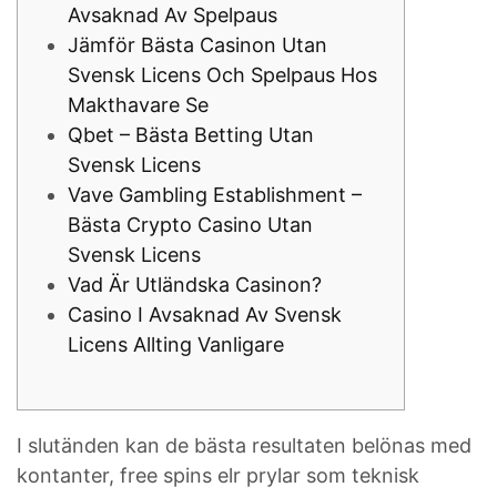
Avsaknad Av Spelpaus
Jämför Bästa Casinon Utan
Svensk Licens Och Spelpaus Hos
Makthavare Se
Qbet – Bästa Betting Utan
Svensk Licens
Vave Gambling Establishment –
Bästa Crypto Casino Utan
Svensk Licens
Vad Är Utländska Casinon?
Casino I Avsaknad Av Svensk
Licens Allting Vanligare
I slutänden kan de bästa resultaten belönas med
kontanter, free spins elr prylar som teknisk