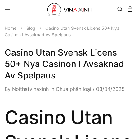
Home
Blog
Casino Utan Svensk Licens 50+ Nya
Casinon I Avsaknad Av Spelpaus ️
Casino Utan Svensk Licens
50+ Nya Casinon I Avsaknad
Av Spelpaus ️
By
Noithatvinaxinh
in
Chưa phân loại
03/04/2025
Casino Utan