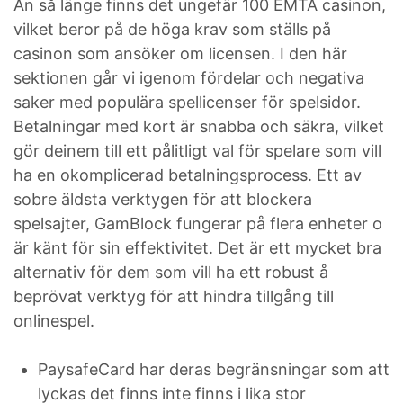
Än så länge finns det ungefär 100 EMTA casinon,
vilket beror på de höga krav som ställs på
casinon som ansöker om licensen. I den här
sektionen går vi igenom fördelar och negativa
saker med populära spellicenser för spelsidor.
Betalningar med kort är snabba och säkra, vilket
gör deinem till ett pålitligt val för spelare som vill
ha en okomplicerad betalningsprocess. Ett av
sobre äldsta verktygen för att blockera
spelsajter, GamBlock fungerar på flera enheter o
är känt för sin effektivitet. Det är ett mycket bra
alternativ för dem som vill ha ett robust å
beprövat verktyg för att hindra tillgång till
onlinespel.
PaysafeCard har deras begränsningar som att
lyckas det finns inte finns i lika stor