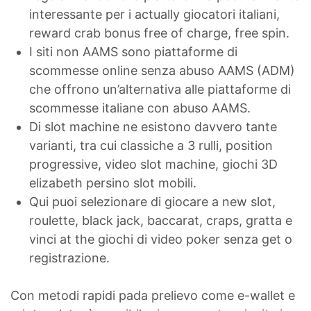
interessante per i actually giocatori italiani,
reward crab bonus free of charge, free spin.
I siti non AAMS sono piattaforme di
scommesse online senza abuso AAMS (ADM)
che offrono un’alternativa alle piattaforme di
scommesse italiane con abuso AAMS.
Di slot machine ne esistono davvero tante
varianti, tra cui classiche a 3 rulli, position
progressive, video slot machine, giochi 3D
elizabeth persino slot mobili.
Qui puoi selezionare di giocare a new slot,
roulette, black jack, baccarat, craps, gratta e
vinci at the giochi di video poker senza get o
registrazione.
Con metodi rapidi pada prelievo come e-wallet e