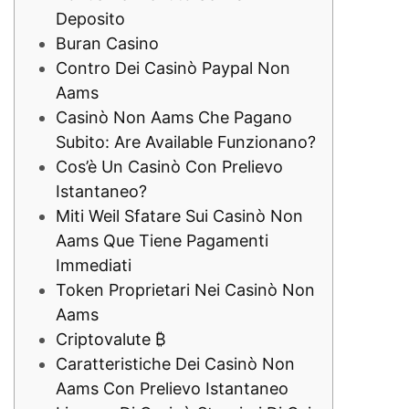
Deposito
Buran Casino
Contro Dei Casinò Paypal Non
Aams
Casinò Non Aams Che Pagano
Subito: Are Available Funzionano?
Cos’è Un Casinò Con Prelievo
Istantaneo?
Miti Weil Sfatare Sui Casinò Non
Aams Que Tiene Pagamenti
Immediati
Token Proprietari Nei Casinò Non
Aams
Criptovalute ₿
Caratteristiche Dei Casinò Non
Aams Con Prelievo Istantaneo