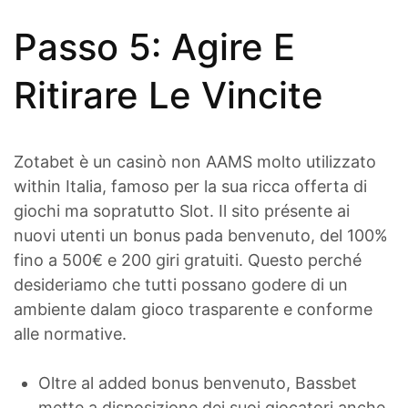
Passo 5: Agire E
Ritirare Le Vincite
Zotabet è un casinò non AAMS molto utilizzato
within Italia, famoso per la sua ricca offerta di
giochi ma sopratutto Slot. Il sito présente ai
nuovi utenti un bonus pada benvenuto, del 100%
fino a 500€ e 200 giri gratuiti. Questo perché
desideriamo che tutti possano godere di un
ambiente dalam gioco trasparente e conforme
alle normative.
Oltre al added bonus benvenuto, Bassbet
mette a disposizione dei suoi giocatori anche