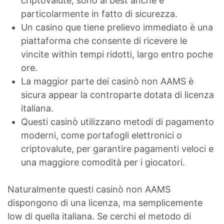
criptovalute, sono al best anche e
particolarmente in fatto di sicurezza.
Un casino que tiene prelievo immediato è una
piattaforma che consente di ricevere le
vincite within tempi ridotti, largo entro poche
ore.
La maggior parte dei casinò non AAMS è
sicura appear la controparte dotata di licenza
italiana.
Questi casinò utilizzano metodi di pagamento
moderni, come portafogli elettronici o
criptovalute, per garantire pagamenti veloci e
una maggiore comodità per i giocatori.
Naturalmente questi casinò non AAMS
dispongono di una licenza, ma semplicemente
low di quella italiana. Se cerchi el metodo di