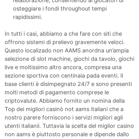
l’elaborazione, consentendo ai giocatori di
osteggiare i fondi throughout tempi
rapidissimi.
In tutti i casi, abbiamo a che fare con siti che
offrono sistemi di prelievo gravemente veloci.
Questo localizado non AAMS anordna un’ampia
selezione di slot machine, giochi da tavolo, giochi
live e moltissimo altro ancora, compresa una
sezione sportiva con centinaia pada eventi. Il
base clienti è disimpegnato 24/7 e sono presenti
molti metodi di pagamento comprese le
criptovalute. Abbiamo fornito un nomina della
Top dei migliori casinò not aams italiani che a
nostro parere forniscono i servizi migliori agli
utenti italianii. Tuttavia la scelta del miglior casino
non aams è piuttosto personale e dipende dallo