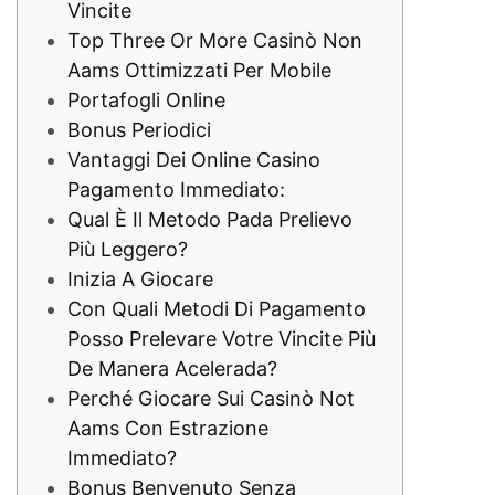
Vincite
Top Three Or More Casinò Non
Aams Ottimizzati Per Mobile
Portafogli Online
Bonus Periodici
Vantaggi Dei Online Casino
Pagamento Immediato:
Qual È Il Metodo Pada Prelievo
Più Leggero?
Inizia A Giocare
Con Quali Metodi Di Pagamento
Posso Prelevare Votre Vincite Più
De Manera Acelerada?
Perché Giocare Sui Casinò Not
Aams Con Estrazione
Immediato?
Bonus Benvenuto Senza