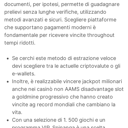
documenti, per ipotesi, permette di guadagnare
prelievi senza lunghe verifiche, utilizzando
metodi avanzati e sicuri. Scegliere piattaforme
che supportano pagamenti moderni è
fondamentale per ricevere vincite throughout
tempi ridotti.
Se cerchi este metodo di estrazione veloce
devi scegliere tra le actuelle criptovalute o gli
e-wallets.
Inoltre, è realizzabile vincere jackpot milionari
anche nei casinò non AAMS disadvantage slot
a goldmine progressivo che hanno creato
vincite ag record mondiali che cambiano la
vita.
Con una selezione di 1. 500 giochi e un
programma VIP, Spinanga è una scelta