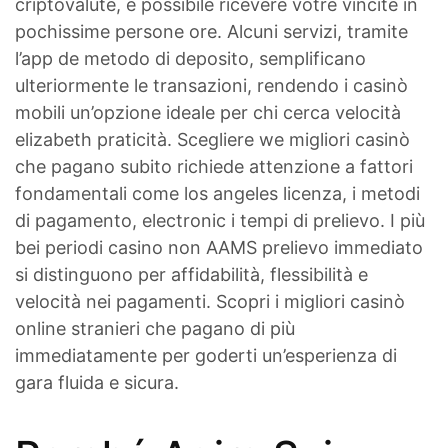
criptovalute, è possibile ricevere votre vincite in
pochissime persone ore. Alcuni servizi, tramite
l’app de metodo di deposito, semplificano
ulteriormente le transazioni, rendendo i casinò
mobili un’opzione ideale per chi cerca velocità
elizabeth praticità. Scegliere we migliori casinò
che pagano subito richiede attenzione a fattori
fondamentali come los angeles licenza, i metodi
di pagamento, electronic i tempi di prelievo. I più
bei periodi casino non AAMS prelievo immediato
si distinguono per affidabilità, flessibilità e
velocità nei pagamenti. Scopri i migliori casinò
online stranieri che pagano di più
immediatamente per goderti un’esperienza di
gara fluida e sicura.