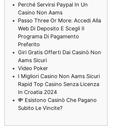
Perché Servirsi Paypal In Un
Casino Non Aams
Passo Three Or More: Accedi Alla
Web Di Deposito E Scegli Il
Programa Di Pagamento
Preferito
Giri Gratis Offerti Dai Casinò Non
Aams Sicuri
Video Poker
I Migliori Casino Non Aams Sicuri
Rapid Top Casino Senza Licenza
In Croatia 2024
💸 Esistono Casinò Che Pagano
Subito Le Vincite?