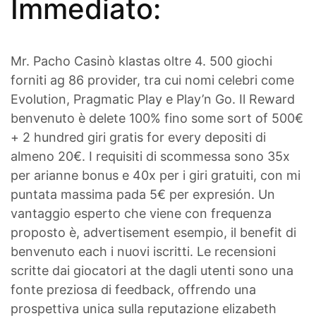
Immediato:
Mr. Pacho Casinò klastas oltre 4. 500 giochi
forniti ag 86 provider, tra cui nomi celebri come
Evolution, Pragmatic Play e Play’n Go. Il Reward
benvenuto è delete 100% fino some sort of 500€
+ 2 hundred giri gratis for every depositi di
almeno 20€. I requisiti di scommessa sono 35x
per arianne bonus e 40x per i giri gratuiti, con mi
puntata massima pada 5€ per expresión. Un
vantaggio esperto che viene con frequenza
proposto è, advertisement esempio, il benefit di
benvenuto each i nuovi iscritti. Le recensioni
scritte dai giocatori at the dagli utenti sono una
fonte preziosa di feedback, offrendo una
prospettiva unica sulla reputazione elizabeth