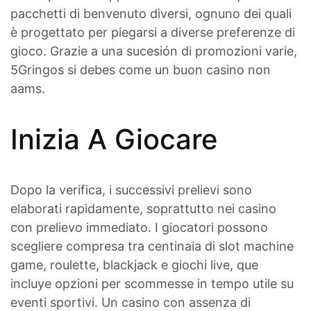
pacchetti di benvenuto diversi, ognuno dei quali
è progettato per piegarsi a diverse preferenze di
gioco. Grazie a una sucesión di promozioni varie,
5Gringos si debes come un buon casino non
aams.
Inizia A Giocare
Dopo la verifica, i successivi prelievi sono
elaborati rapidamente, soprattutto nei casino
con prelievo immediato. I giocatori possono
scegliere compresa tra centinaia di slot machine
game, roulette, blackjack e giochi live, que
incluye opzioni per scommesse in tempo utile su
eventi sportivi. Un casino con assenza di