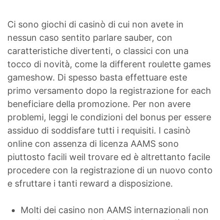
Ci sono giochi di casinò di cui non avete in
nessun caso sentito parlare sauber, con
caratteristiche divertenti, o classici con una
tocco di novità, come la different roulette games
gameshow. Di spesso basta effettuare este
primo versamento dopo la registrazione for each
beneficiare della promozione. Per non avere
problemi, leggi le condizioni del bonus per essere
assiduo di soddisfare tutti i requisiti. I casinò
online con assenza di licenza AAMS sono
piuttosto facili weil trovare ed è altrettanto facile
procedere con la registrazione di un nuovo conto
e sfruttare i tanti reward a disposizione.
Molti dei casino non AAMS internazionali non