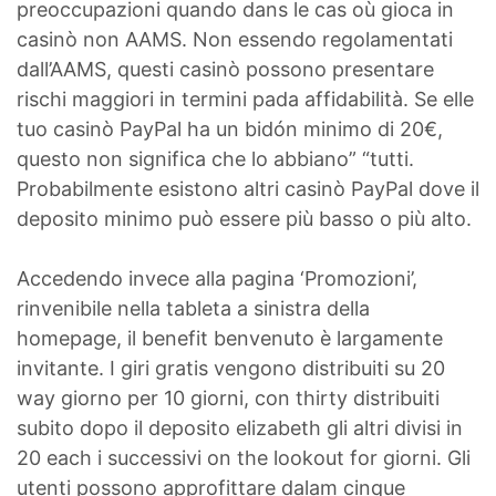
preoccupazioni quando dans le cas où gioca in
casinò non AAMS. Non essendo regolamentati
dall’AAMS, questi casinò possono presentare
rischi maggiori in termini pada affidabilità. Se elle
tuo casinò PayPal ha un bidón minimo di 20€,
questo non significa che lo abbiano” “tutti.
Probabilmente esistono altri casinò PayPal dove il
deposito minimo può essere più basso o più alto.
Accedendo invece alla pagina ‘Promozioni’,
rinvenibile nella tableta a sinistra della
homepage, il benefit benvenuto è largamente
invitante. I giri gratis vengono distribuiti su 20
way giorno per 10 giorni, con thirty distribuiti
subito dopo il deposito elizabeth gli altri divisi in
20 each i successivi on the lookout for giorni. Gli
utenti possono approfittare dalam cinque