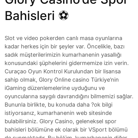
Bahisleri ⚽️
Slot ve video pokerden canlı masa oyunlarına
kadar herkes için bir şeyler var. Öncelikle, bazı
sadık müşterilerimizin kumarhanenin yasallığı
konusundaki şüphelerini gidermemize izin verin.
Curaçao Oyun Kontrol Kurulundan bir lisansa
sahip olmak, Glory Online casino Türkiye’nin
iGaming düzenlemelerine uyduğunu ve
oyuncularına saygılı davrandığını bilmemizi sağlar.
Bununla birlikte, bu konuda daha ?ok bilgi
istiyorsanız, kumarhanenin web sitesinde
bulabilirsiniz. Glory Casino, geleneksel spor
bahisleri bölümüne ek olarak bir VSport bölümü
de sunmaktadır. Bu bölüm, kumarhanenin diğer