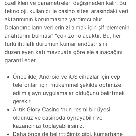
özellikleri ve parametreleri değişmeden kalır. Bu
teknoloji, kullanıcı ile casino sitesi arasındaki veri
aktarımının korunmasına yardımcı olur.
Dolandırıcıların verilerinizi almak için şifrelemenin
anahtarını bulması” “çok zor olacaktır. Bu, her
türlü ihtilaflı durumun kumar endüstrisini
düzenleyen katı mevzuata göre ele alınacağını
garanti eder.
Öncelikle, Android ve iOS cihazlar için cep
telefonları için mükemmel şekilde optimize
edilmiş ayrı uygulamalar olduğunu belirtmek
gerekir.
Artık Glory Casino ‘nun resmi bir üyesi
oldunuz ve casinoda oynayabilir ve
kazancınızı toplayabilirsiniz.
Daha önce de belirttiğimiz gibi, kumarhane