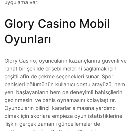
uygulama var.
Glory Casino Mobil
Oyunları
Glory Casino, oyuncuların kazançlarına güvenli ve
rahat bir şekilde erişebilmelerini sağlamak için
çeşitli afin de çekme seçenekleri sunar. Spor
bahisleri bölümünün kullanıcı dostu arayüzü, hem
yeni başlayanların hem de deneyimli bahisçilerin
gezinmesini ve bahis oynamasını kolaylaştırır.
Oyuncuların bilinçli kararlar almasına yardımcı
olmak için skorlara empieza oyun istatistiklerine
ilişkin gerçek zamanlı güncellemeler de