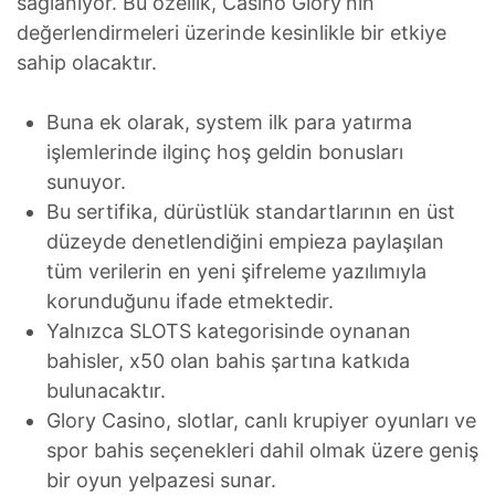
sağlanıyor. Bu özellik, Casino Glory’nin
değerlendirmeleri üzerinde kesinlikle bir etkiye
sahip olacaktır.
Buna ek olarak, system ilk para yatırma
işlemlerinde ilginç hoş geldin bonusları
sunuyor.
Bu sertifika, dürüstlük standartlarının en üst
düzeyde denetlendiğini empieza paylaşılan
tüm verilerin en yeni şifreleme yazılımıyla
korunduğunu ifade etmektedir.
Yalnızca SLOTS kategorisinde oynanan
bahisler, x50 olan bahis şartına katkıda
bulunacaktır.
Glory Casino, slotlar, canlı krupiyer oyunları ve
spor bahis seçenekleri dahil olmak üzere geniş
bir oyun yelpazesi sunar.