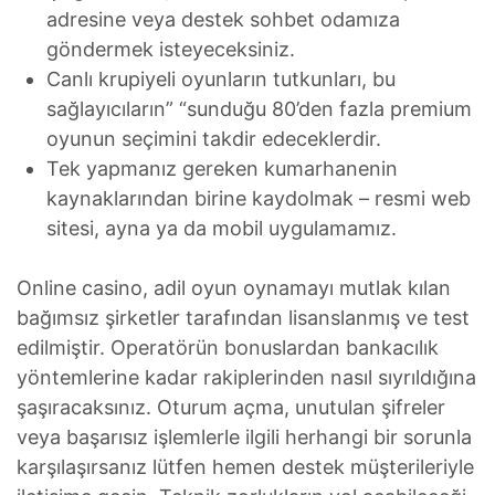
adresine veya destek sohbet odamıza
göndermek isteyeceksiniz.
Canlı krupiyeli oyunların tutkunları, bu
sağlayıcıların” “sunduğu 80’den fazla premium
oyunun seçimini takdir edeceklerdir.
Tek yapmanız gereken kumarhanenin
kaynaklarından birine kaydolmak – resmi web
sitesi, ayna ya da mobil uygulamamız.
Online casino, adil oyun oynamayı mutlak kılan
bağımsız şirketler tarafından lisanslanmış ve test
edilmiştir. Operatörün bonuslardan bankacılık
yöntemlerine kadar rakiplerinden nasıl sıyrıldığına
şaşıracaksınız. Oturum açma, unutulan şifreler
veya başarısız işlemlerle ilgili herhangi bir sorunla
karşılaşırsanız lütfen hemen destek müşterileriyle