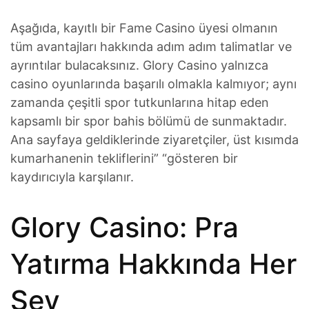
Aşağıda, kayıtlı bir Fame Casino üyesi olmanın
tüm avantajları hakkında adım adım talimatlar ve
ayrıntılar bulacaksınız. Glory Casino yalnızca
casino oyunlarında başarılı olmakla kalmıyor; aynı
zamanda çeşitli spor tutkunlarına hitap eden
kapsamlı bir spor bahis bölümü de sunmaktadır.
Ana sayfaya geldiklerinde ziyaretçiler, üst kısımda
kumarhanenin tekliflerini” “gösteren bir
kaydırıcıyla karşılanır.
Glory Casino: Pra
Yatırma Hakkında Her
Şey