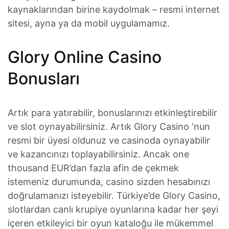
kaynaklarından birine kaydolmak – resmi internet
sitesi, ayna ya da mobil uygulamamız.
Glory Online Casino
Bonusları
Artık para yatırabilir, bonuslarınızı etkinleştirebilir
ve slot oynayabilirsiniz. Artık Glory Casino ‘nun
resmi bir üyesi oldunuz ve casinoda oynayabilir
ve kazancınızı toplayabilirsiniz. Ancak one
thousand EUR’dan fazla afin de çekmek
istemeniz durumunda, casino sizden hesabınızı
doğrulamanızı isteyebilir. Türkiye’de Glory Casino,
slotlardan canlı krupiye oyunlarına kadar her şeyi
içeren etkileyici bir oyun kataloğu ile mükemmel