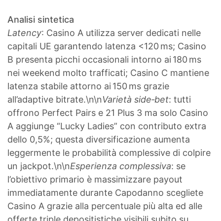
Analisi sintetica
Latency
: Casino A utilizza server dedicati nelle
capitali UE garantendo latenza <120 ms; Casino
B presenta picchi occasionali intorno ai 180 ms
nei weekend molto trafficati; Casino C mantiene
latenza stabile attorno ai 150 ms grazie
all’adaptive bitrate.\n\n
Varietà side‑bet
: tutti
offrono Perfect Pairs e 21 Plus 3 ma solo Casino
A aggiunge “Lucky Ladies” con contributo extra
dello 0,5%; questa diversificazione aumenta
leggermente le probabilità complessive di colpire
un jackpot.\n\n
Esperienza complessiva
: se
l’obiettivo primario è massimizzare payout
immediatamente durante Capodanno scegliete
Casino A grazie alla percentuale più alta ed alle
offerte triple depositistiche visibili subito su