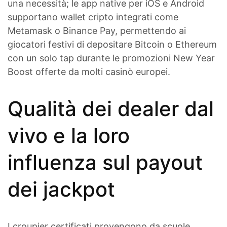
una necessità; le app native per iOS e Android
supportano wallet cripto integrati come
Metamask o Binance Pay, permettendo ai
giocatori festivi di depositare Bitcoin o Ethereum
con un solo tap durante le promozioni New Year
Boost offerte da molti casinò europei.
Qualità dei dealer dal
vivo e la loro
influenza sul payout
dei jackpot
I croupier certificati provengono da scuole