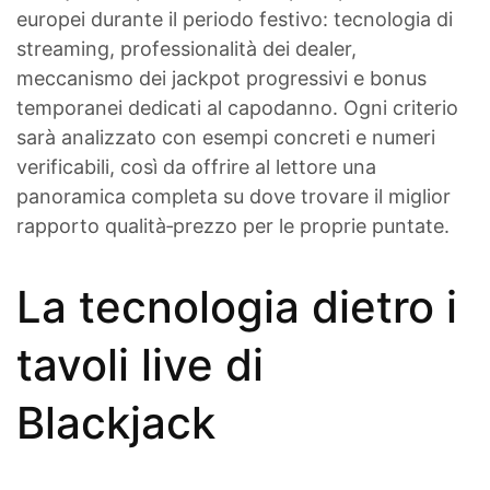
europei durante il periodo festivo: tecnologia di
streaming, professionalità dei dealer,
meccanismo dei jackpot progressivi e bonus
temporanei dedicati al capodanno. Ogni criterio
sarà analizzato con esempi concreti e numeri
verificabili, così da offrire al lettore una
panoramica completa su dove trovare il miglior
rapporto qualità‑prezzo per le proprie puntate.
La tecnologia dietro i
tavoli live di
Blackjack