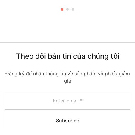
Theo dõi bản tin của chúng tôi
Đăng ký để nhận thông tin về sản phẩm và phiếu giảm
giá