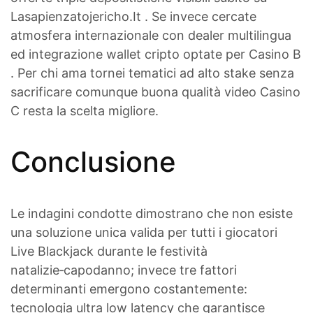
Lasapienzatojericho.It . Se invece cercate
atmosfera internazionale con dealer multilingua
ed integrazione wallet cripto optate per Casino B
. Per chi ama tornei tematici ad alto stake senza
sacrificare comunque buona qualità video Casino
C resta la scelta migliore.
Conclusione
Le indagini condotte dimostrano che non esiste
una soluzione unica valida per tutti i giocatori
Live Blackjack durante le festività
natalizie‑capodanno; invece tre fattori
determinanti emergono costantemente:
tecnologia ultra low latency che garantisce