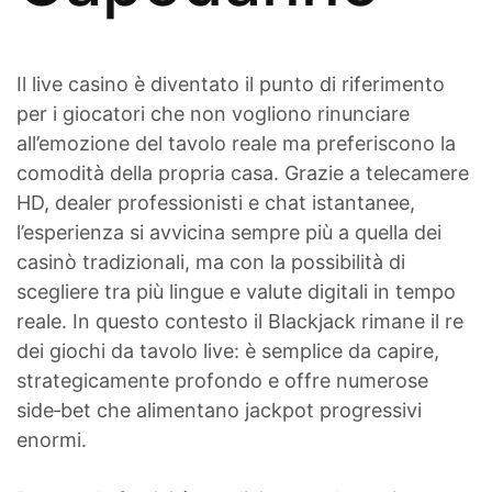
Il live casino è diventato il punto di riferimento
per i giocatori che non vogliono rinunciare
all’emozione del tavolo reale ma preferiscono la
comodità della propria casa. Grazie a telecamere
HD, dealer professionisti e chat istantanee,
l’esperienza si avvicina sempre più a quella dei
casinò tradizionali, ma con la possibilità di
scegliere tra più lingue e valute digitali in tempo
reale. In questo contesto il Blackjack rimane il re
dei giochi da tavolo live: è semplice da capire,
strategicamente profondo e offre numerose
side‑bet che alimentano jackpot progressivi
enormi.