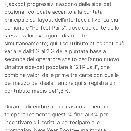
I jackpot progressivi nascono dalle side‑bet
opzionali collocate accanto alla puntata
principale sul layout dell’interfaccia live. La più
comune è “Perfect Pairs”, dove due carte dello
stesso valore vengono distribuite
simultaneamente; qui il contributo al jackpot può
variare dall’1 % al 2 % della puntata base a
seconda dell’operatore scelto per l’anno nuovo.
Un’altra side‑bet popolare è “21 Plus 3”, che
combina valori delle prime tre carte con quelle
del mazzo del dealer; anche qui si registra un
contributo medio del 1,8 %.
Durante dicembre alcuni casinò aumentano
temporaneamente questi % fino al 3 % per
incentivare gli iscritti a partecipare alle
promozioni New Year Boost—una mossa