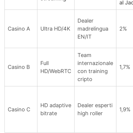
al Ja
Dealer
Casino A
Ultra HD/4K
madrelingua
2%
EN/IT
Team
Full
internazionale
Casino B
1,7%
HD/WebRTC
con training
cripto
HD adaptive
Dealer esperti
Casino C
1,9%
bitrate
high roller