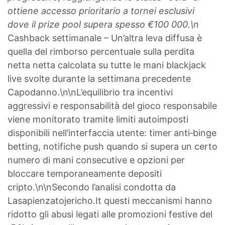
ottiene accesso prioritario a tornei esclusivi
dove il prize pool supera spesso €100 000.\n
Cashback settimanale – Un’altra leva diffusa è
quella del rimborso percentuale sulla perdita
netta netta calcolata su tutte le mani blackjack
live svolte durante la settimana precedente
Capodanno.\n\nL’equilibrio tra incentivi
aggressivi e responsabilità del gioco responsabile
viene monitorato tramite limiti autoimposti
disponibili nell’interfaccia utente: timer anti‑binge
betting, notifiche push quando si supera un certo
numero di mani consecutive e opzioni per
bloccare temporaneamente depositi
cripto.\n\nSecondo l’analisi condotta da
Lasapienzatojericho.It questi meccanismi hanno
ridotto gli abusi legati alle promozioni festive del