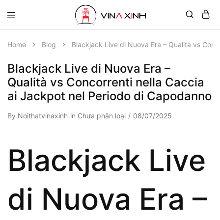
Home
Blog
Blackjack Live di Nuova Era – Qualità vs Conc
Blackjack Live di Nuova Era –
Qualità vs Concorrenti nella Caccia
ai Jackpot nel Periodo di Capodanno
By
Noithatvinaxinh
in
Chưa phân loại
08/07/2025
Blackjack Live
di Nuova Era –