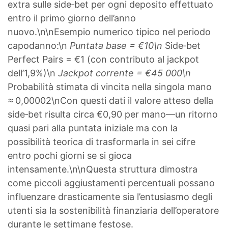
extra sulle side‑bet per ogni deposito effettuato
entro il primo giorno dell’anno
nuovo.\n\nEsempio numerico tipico nel periodo
capodanno:\n
Puntata base = €10\n
Side‑bet
Perfect Pairs = €1 (con contributo al jackpot
dell’1,9%)\n
Jackpot corrente = €45 000\n
Probabilità stimata di vincita nella singola mano
≈ 0,00002\nCon questi dati il valore atteso della
side‑bet risulta circa €0,90 per mano—un ritorno
quasi pari alla puntata iniziale ma con la
possibilità teorica di trasformarla in sei cifre
entro pochi giorni se si gioca
intensamente.\n\nQuesta struttura dimostra
come piccoli aggiustamenti percentuali possano
influenzare drasticamente sia l’entusiasmo degli
utenti sia la sostenibilità finanziaria dell’operatore
durante le settimane festose.