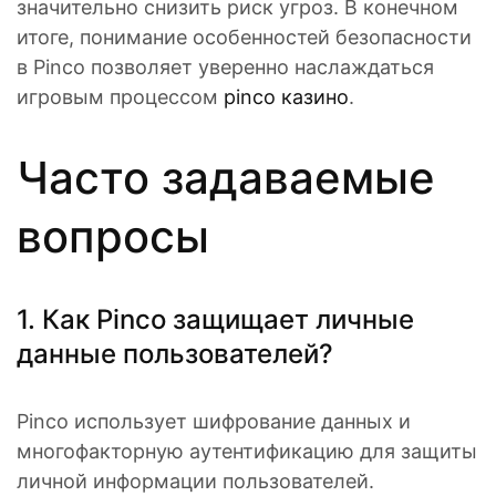
значительно снизить риск угроз. В конечном
итоге, понимание особенностей безопасности
в Pinco позволяет уверенно наслаждаться
игровым процессом
pinco казино
.
Часто задаваемые
вопросы
1. Как Pinco защищает личные
данные пользователей?
Pinco использует шифрование данных и
многофакторную аутентификацию для защиты
личной информации пользователей.