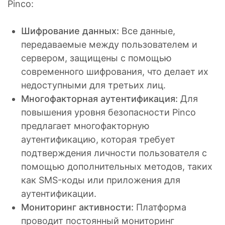
Pinco:
Шифрование данных:
Все данные,
передаваемые между пользователем и
сервером, защищены с помощью
современного шифрования, что делает их
недоступными для третьих лиц.
Многофакторная аутентификация:
Для
повышения уровня безопасности Pinco
предлагает многофакторную
аутентификацию, которая требует
подтверждения личности пользователя с
помощью дополнительных методов, таких
как SMS-коды или приложения для
аутентификации.
Мониторинг активности:
Платформа
проводит постоянный мониторинг