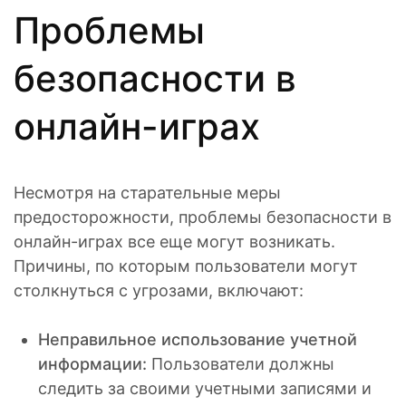
Проблемы
безопасности в
онлайн-играх
Несмотря на старательные меры
предосторожности, проблемы безопасности в
онлайн-играх все еще могут возникать.
Причины, по которым пользователи могут
столкнуться с угрозами, включают:
Неправильное использование учетной
информации:
Пользователи должны
следить за своими учетными записями и