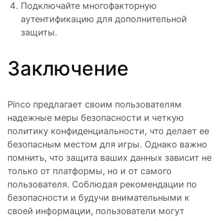
Подключайте многофакторную
аутентификацию для дополнительной
защиты.
Заключение
Pinco предлагает своим пользователям
надежные меры безопасности и четкую
политику конфиденциальности, что делает ее
безопасным местом для игры. Однако важно
помнить, что защита ваших данных зависит не
только от платформы, но и от самого
пользователя. Соблюдая рекомендации по
безопасности и будучи внимательными к
своей информации, пользователи могут