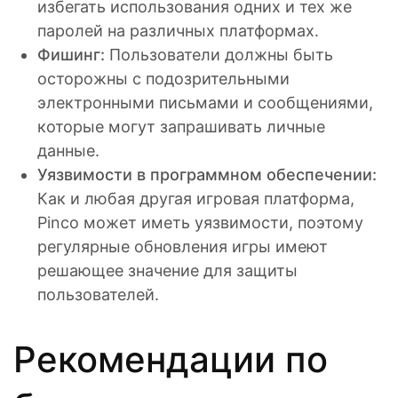
избегать использования одних и тех же
паролей на различных платформах.
Фишинг:
Пользователи должны быть
осторожны с подозрительными
электронными письмами и сообщениями,
которые могут запрашивать личные
данные.
Уязвимости в программном обеспечении:
Как и любая другая игровая платформа,
Pinco может иметь уязвимости, поэтому
регулярные обновления игры имеют
решающее значение для защиты
пользователей.
Рекомендации по