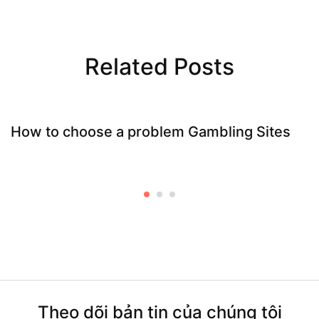
Related Posts
How to choose a problem Gambling Sites
Theo dõi bản tin của chúng tôi