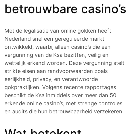
betrouwbare casino’s
Met de legalisatie van online gokken heeft
Nederland snel een gereguleerde markt
ontwikkeld, waarbij alleen casino’s die een
vergunning van de Ksa bezitten, veilig en
wettelijk erkend worden. Deze vergunning stelt
strikte eisen aan randvoorwaarden zoals
eerlijkheid, privacy, en verantwoorde
gokpraktijken. Volgens recente rapportages
beschikt de Ksa inmiddels over meer dan 50
erkende online casino’s, met strenge controles
en audits die hun betrouwbaarheid verzekeren.
Wat betekent