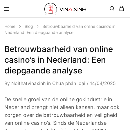
Home
Blog
Betrouwbaarheid van online casino’s in
Nederland: Een diepgaande analyse
Betrouwbaarheid van online
casino’s in Nederland: Een
diepgaande analyse
By
Noithatvinaxinh
in
Chưa phân loại
14/04/2025
De snelle groei van de online gokindustrie in
Nederland brengt niet alleen kansen, maar ook
zorgen over de betrouwbaarheid en veiligheid
van online casino’s. Sinds de Nederlandse