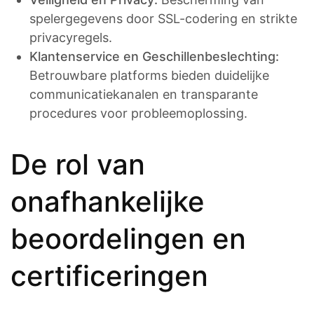
spelergegevens door SSL-codering en strikte
privacyregels.
Klantenservice en Geschillenbeslechting:
Betrouwbare platforms bieden duidelijke
communicatiekanalen en transparante
procedures voor probleemoplossing.
De rol van
onafhankelijke
beoordelingen en
certificeringen