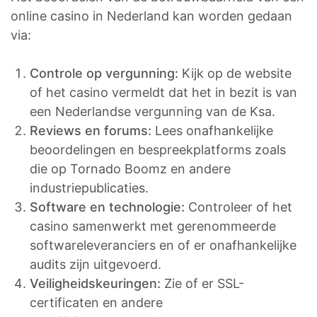
online casino in Nederland kan worden gedaan
via:
Controle op vergunning:
Kijk op de website
of het casino vermeldt dat het in bezit is van
een Nederlandse vergunning van de Ksa.
Reviews en forums:
Lees onafhankelijke
beoordelingen en bespreekplatforms zoals
die op Tornado Boomz en andere
industriepublicaties.
Software en technologie:
Controleer of het
casino samenwerkt met gerenommeerde
softwareleveranciers en of er onafhankelijke
audits zijn uitgevoerd.
Veiligheidskeuringen:
Zie of er SSL-
certificaten en andere