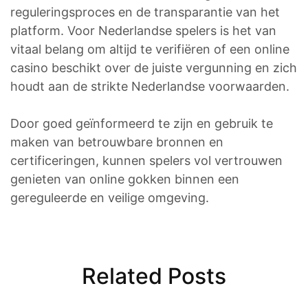
reguleringsproces en de transparantie van het
platform. Voor Nederlandse spelers is het van
vitaal belang om altijd te verifiëren of een online
casino beschikt over de juiste vergunning en zich
houdt aan de strikte Nederlandse voorwaarden.
Door goed geïnformeerd te zijn en gebruik te
maken van betrouwbare bronnen en
certificeringen, kunnen spelers vol vertrouwen
genieten van online gokken binnen een
gereguleerde en veilige omgeving.
Related Posts