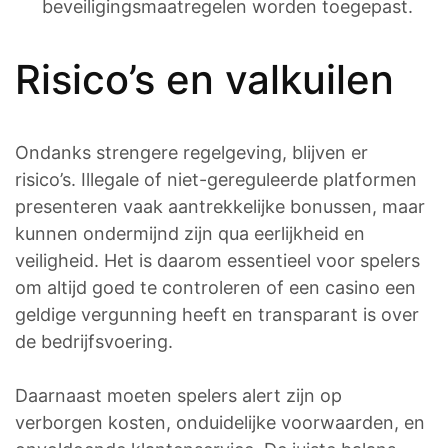
beveiligingsmaatregelen worden toegepast.
Risico’s en valkuilen
Ondanks strengere regelgeving, blijven er
risico’s. Illegale of niet-gereguleerde platformen
presenteren vaak aantrekkelijke bonussen, maar
kunnen ondermijnd zijn qua eerlijkheid en
veiligheid. Het is daarom essentieel voor spelers
om altijd goed te controleren of een casino een
geldige vergunning heeft en transparant is over
de bedrijfsvoering.
Daarnaast moeten spelers alert zijn op
verborgen kosten, onduidelijke voorwaarden, en