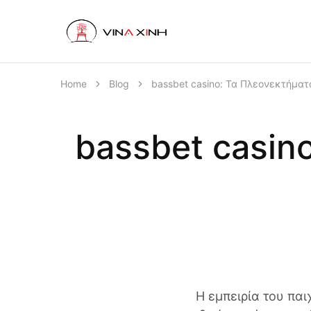
VINAXINH
Nội
Thất
VINAXINH
Home
Blog
bassbet casino: Τα Πλεονεκτήμα
bassbet casi
Η εμπειρία του παι