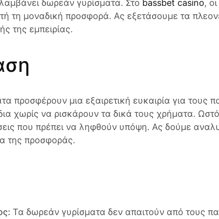
ριλαμβάνει δωρεάν γυρίσματα. Στο
bassbet casino
, ο
ή τη μοναδική προσφορά. Ας εξετάσουμε τα πλεον
ής της εμπειρίας.
αση
τα προσφέρουν μια εξαιρετική ευκαιρία για τους π
δια χωρίς να ρισκάρουν τα δικά τους χρήματα. Ωστ
εις που πρέπει να ληφθούν υπόψη. Ας δούμε αναλυ
α της προσφοράς.
ος:
Τα δωρεάν γυρίσματα δεν απαιτούν από τους πα