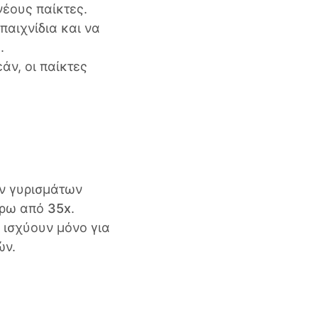
έους παίκτες.
αιχνίδια και να
.
άν, οι παίκτες
ν γυρισμάτων
ύρω από
35x
.
 ισχύουν μόνο για
ών.