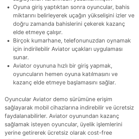
Oyuna giriş yaptıktan sonra oyuncular, bahis
miktarını belirleyerek uçağın yükselişini izler ve
doğru zamanda bahislerini çekerek kazanç
elde etmeye çalışır.
Birçok kumarhane, telefonunuzdan oynamak
için indirilebilir Aviator uçakları uygulaması
sunar.
Aviator oyununa hızlı bir giriş yapmak,
oyuncuların hemen oyuna katılmasını ve
kazanç elde etmeye başlamasını sağlar.
Oyuncular Aviator demo sürümüne erişim
sağlayarak mobil cihazlarına indirebilir ve ücretsiz
faydalanabilirler. Aviator oyunundan kazanç
sağlamak isteyen oyuncular, üyelik işlemlerini
yerine getirerek ücretsiz olarak cost-free