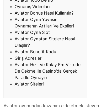
Aviator 1000 Demo
Oynanış Videoları
Aviator Bonus Nasıl Kullanılır?
Aviator Oyna Yuvasını
Oynamanın Artıları Ve Eksileri
Aviator Oyna Slot
Aviator Oynatan Sitelere Nasıl
Ulaşılır?
Aviator Benefit Kodu
Giriş Adresleri
Aviator Hızlı Ve Kolay Em Virtude
De Çekme Ile Casino’da Gerçek
Para Ile Oynayın
Aviator Siteleri
Aviator oyunundan kazanım elde etmek isteyen