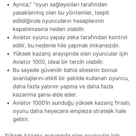
Ayrıca,” “oyun sağlayıcıları tarafından
yasaklanmış olan bu yöntemler, tespit
edildiğinde oyuncuların hesaplarının
kapatılmasına neden olabilir.
Aviator oyunu yapay zeka tarafından kontrol
edilir, bu nedenle hile yapmak imkansızdır.
Yüksek kazanç arayışında olan oyuncular için
Aviator 1000, ideal bir tercih olabilir.
Bu sayede güvenilir bahis sitesinin bonus
avantajlarını etkili bir şekilde kullanan oyuncu,
daha fazla yatırım yapma ve daha fazla
kazanma şansı elde eder.
Aviator 1000’in sunduğu yüksek kazanç fırsatı,
oyunu daha heyecanlı empieza stratejik hale
getirir.
Yüksek kazanç arayışında olan oyuncular için