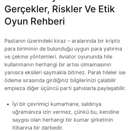
Gerçekler, Riskler Ve Etik
Oyun Rehberi
Pastanın üzerindeki kiraz – aralarında bir kripto
para biriminin de bulunduğu uygun para yatırma
ve çekme yöntemleri. Aviator oyununda hile
kullanmanın herhangi bir artısı olmamasının
yanısıra eksileri saymakla bitmez. Paralı hileler ise
ödeme sırasında girdiğiniz bilgilerinizi çalabilir
empieza diğer üçüncü parti şahıslarla paylaşabilir.
İyi bir çevrimiçi kumarhane, saldırıya
uğramanıza izin vermez, çünkü bu, kendine
saygısı olan herhangi bir kumar şirketinin
itibarına bir darbedir.