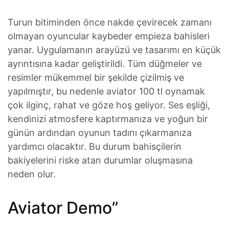
Turun bitiminden önce nakde çevirecek zamanı
olmayan oyuncular kaybeder empieza bahisleri
yanar. Uygulamanın arayüzü ve tasarımı en küçük
ayrıntısına kadar geliştirildi. Tüm düğmeler ve
resimler mükemmel bir şekilde çizilmiş ve
yapılmıştır, bu nedenle aviator 100 tl oynamak
çok ilginç, rahat ve göze hoş geliyor. Ses eşliği,
kendinizi atmosfere kaptırmanıza ve yoğun bir
günün ardından oyunun tadını çıkarmanıza
yardımcı olacaktır. Bu durum bahisçilerin
bakiyelerini riske atan durumlar oluşmasına
neden olur.
Aviator Demo”