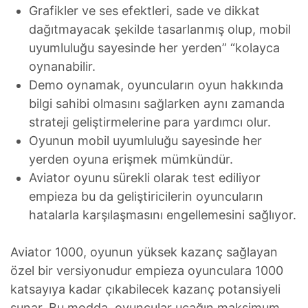
Grafikler ve ses efektleri, sade ve dikkat
dağıtmayacak şekilde tasarlanmış olup, mobil
uyumluluğu sayesinde her yerden” “kolayca
oynanabilir.
Demo oynamak, oyuncuların oyun hakkında
bilgi sahibi olmasını sağlarken aynı zamanda
strateji geliştirmelerine para yardımcı olur.
Oyunun mobil uyumluluğu sayesinde her
yerden oyuna erişmek mümkündür.
Aviator oyunu sürekli olarak test ediliyor
empieza bu da geliştiricilerin oyuncuların
hatalarla karşılaşmasını engellemesini sağlıyor.
Aviator 1000, oyunun yüksek kazanç sağlayan
özel bir versiyonudur empieza oyunculara 1000
katsayıya kadar çıkabilecek kazanç potansiyeli
sunar. Bu modda, oyuncular uçağın maksimum