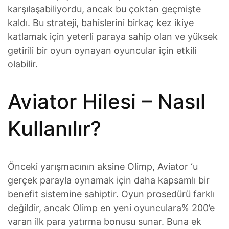
karşılaşabiliyordu, ancak bu çoktan geçmişte
kaldı. Bu strateji, bahislerini birkaç kez ikiye
katlamak için yeterli paraya sahip olan ve yüksek
getirili bir oyun oynayan oyuncular için etkili
olabilir.
Aviator Hilesi – Nasıl
Kullanılır?
Önceki yarışmacının aksine Olimp, Aviator ‘u
gerçek parayla oynamak için daha kapsamlı bir
benefit sistemine sahiptir. Oyun prosedürü farklı
değildir, ancak Olimp en yeni oyunculara% 200’e
varan ilk para yatırma bonusu sunar. Buna ek