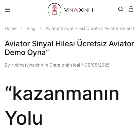
Home
Blog
Aviator Sinyal Hilesi Ücretsiz Aviator Demo Oy
Aviator Sinyal Hilesi Ücretsiz Aviator
Demo Oyna”
By
Noithatvinaxinh
in
Chưa phân loại
05/05/2025
“kazanmanın
Yolu