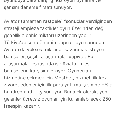
oyuncuya para karşılığında oyun oynama ve
şansını deneme fırsatı sunuyor.
Aviator tamamen rastgele” “sonuçlar verdiğinden
strateji empieza taktikler oyun üzerinden değil
genellikle bahis miktarı üzerinden yapılır.
Türkiye’de son dönemin popüler oyunlarından
Aviator’da yüksek miktarlar kazanmak isteyen
bahisçiler, çeşitli araştırmalar yapıyor. Bu
araştırmalar esnasında ise Aviator hilesi
bahisçilerin karşısına çıkıyor. Oyuncuları
hizmetine çekmek için Mostbet, hizmeti ilk kez
ziyaret edenler için ilk para yatırma işlemine +% a
hundred and fifty sunuyor. Buna ek olarak, yeni
gelenler ücretsiz oyunlar için kullanılabilecek 250
freespin kazanır.