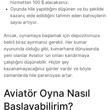
hizmetten 100 $ alacaksınız.
Oyunda hile yapıldığını düşünen ve bu şekilde
kazanç elde edildiğini tahmin eden bahisçilerin
sayısı artıyor.
Ancak, oynamaya başlamak için depozitonuza
belirli biraz ayırmanız gerekir. Her kumar
oyununda olduğu gibi, kumarhane dünyasında
yeni olanlar Aviator ‘un onları kandırmaya
çalıştığını düşünebilir. Hiçbir şey
kazanamayacağınız günler vardır ve böyle
zamanlarda hile paranoyası artar.
Aviatör Oyna Nasıl
Başlayabilirim?