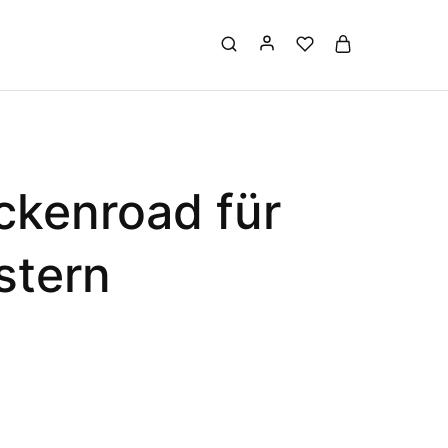
ckenroad für
stern