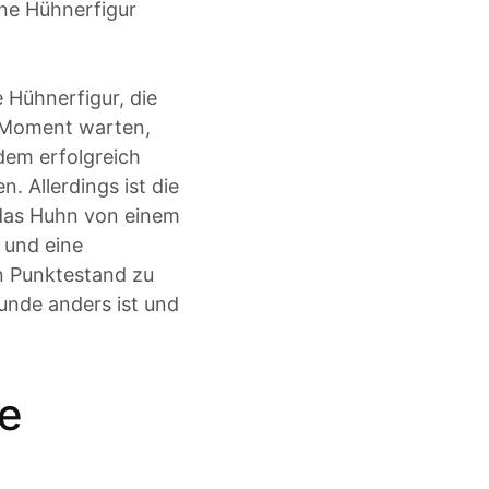
ine Hühnerfigur
e Hühnerfigur, die
n Moment warten,
dem erfolgreich
 Allerdings ist die
s das Huhn von einem
 und eine
n Punktestand zu
Runde anders ist und
re