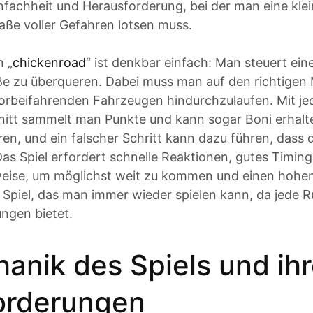
nfachheit und Herausforderung, bei der man eine kle
raße voller Gefahren lotsen muss.
n „
chickenroad
“ ist denkbar einfach: Man steuert ein
aße zu überqueren. Dabei muss man auf den richtige
rbeifahrenden Fahrzeugen hindurchzulaufen. Mit je
itt sammelt man Punkte und kann sogar Boni erhalten.
ren, und ein falscher Schritt kann dazu führen, das
Das Spiel erfordert schnelle Reaktionen, gutes Timing
eise, um möglichst weit zu kommen und einen hohe
in Spiel, das man immer wieder spielen kann, da jede 
ngen bietet.
anik des Spiels und ih
orderungen