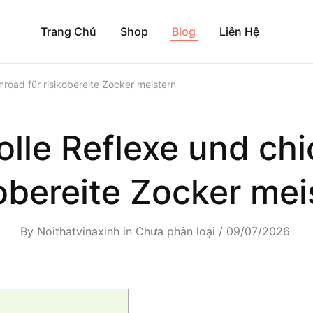
Trang Chủ
Shop
Blog
Liên Hệ
road für risikobereite Zocker meistern
lle Reflexe und chi
kobereite Zocker mei
By
Noithatvinaxinh
in
Chưa phân loại
09/07/2026