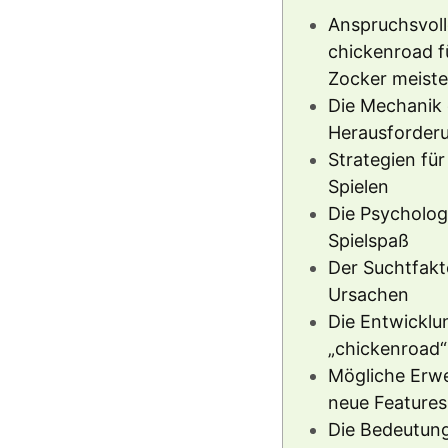
Anspruchsvoll
chickenroad fü
Zocker meiste
Die Mechanik 
Herausforder
Strategien für
Spielen
Die Psycholog
Spielspaß
Der Suchtfakt
Ursachen
Die Entwicklu
„chickenroad“
Mögliche Erw
neue Features
Die Bedeutun