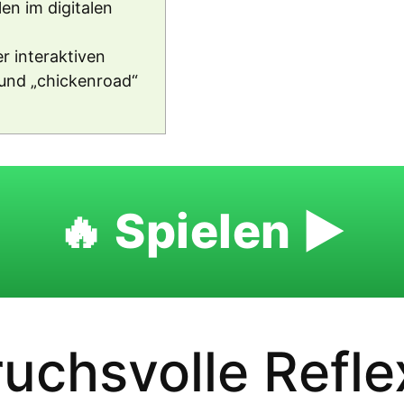
en im digitalen
r interaktiven
und „chickenroad“
🔥 Spielen ▶️
uchsvolle Refle