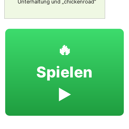
Unterhaltung und „chickenroad“
🔥
Spielen
▶️