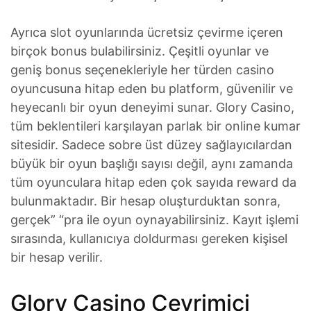
Ayrıca slot oyunlarında ücretsiz çevirme içeren
birçok bonus bulabilirsiniz. Çeşitli oyunlar ve
geniş bonus seçenekleriyle her türden casino
oyuncusuna hitap eden bu platform, güvenilir ve
heyecanlı bir oyun deneyimi sunar. Glory Casino,
tüm beklentileri karşılayan parlak bir online kumar
sitesidir. Sadece sobre üst düzey sağlayıcılardan
büyük bir oyun başlığı sayısı değil, aynı zamanda
tüm oyunculara hitap eden çok sayıda reward da
bulunmaktadır. Bir hesap oluşturduktan sonra,
gerçek” “pra ile oyun oynayabilirsiniz. Kayıt işlemi
sırasında, kullanıcıya doldurması gereken kişisel
bir hesap verilir.
Glory Casino Çevrimiçi