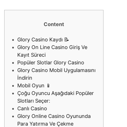
Content
Glory Casino Kaydı 📝
Glory On Line Casino Giriş Ve
Kayıt Süreci
Popüler Slotlar Glory Casino
Glory Casino Mobil Uygulamasını
İndirin
Mobil Oyun 📱
Çoğu Oyuncu Aşağıdaki Popüler
Slotları Seçer:
Canlı Casino
Glory Online Casino Oyununda
Para Yatırma Ve Çekme