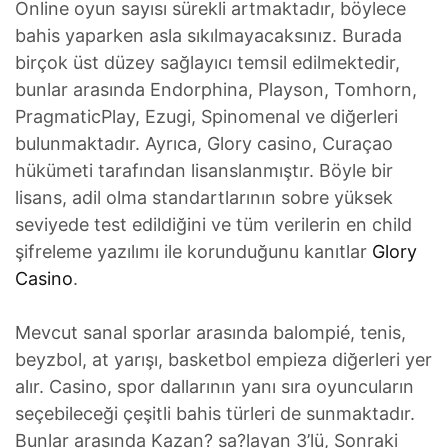
Online oyun sayısı sürekli artmaktadır, böylece
bahis yaparken asla sıkılmayacaksınız. Burada
birçok üst düzey sağlayıcı temsil edilmektedir,
bunlar arasında Endorphina, Playson, Tomhorn,
PragmaticPlay, Ezugi, Spinomenal ve diğerleri
bulunmaktadır. Ayrıca, Glory casino, Curaçao
hükümeti tarafından lisanslanmıştır. Böyle bir
lisans, adil olma standartlarının sobre yüksek
seviyede test edildiğini ve tüm verilerin en child
şifreleme yazılımı ile korunduğunu kanıtlar
Glory
Casino
.
Mevcut sanal sporlar arasında balompié, tenis,
beyzbol, at yarışı, basketbol empieza diğerleri yer
alır. Casino, spor dallarının yanı sıra oyuncuların
seçebileceği çeşitli bahis türleri de sunmaktadır.
Bunlar arasında Kazan? sa?layan 3’lü, Sonraki