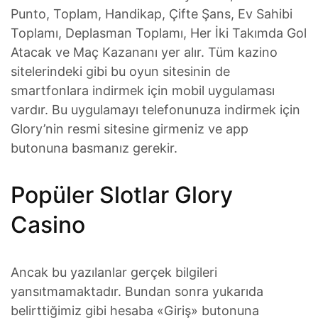
Punto, Toplam, Handikap, Çifte Şans, Ev Sahibi
Toplamı, Deplasman Toplamı, Her İki Takımda Gol
Atacak ve Maç Kazananı yer alır. Tüm kazino
sitelerindeki gibi bu oyun sitesinin de
smartfonlara indirmek için mobil uygulaması
vardır. Bu uygulamayı telefonunuza indirmek için
Glory’nin resmi sitesine girmeniz ve app
butonuna basmanız gerekir.
Popüler Slotlar Glory
Casino
Ancak bu yazılanlar gerçek bilgileri
yansıtmamaktadır. Bundan sonra yukarıda
belirttiğimiz gibi hesaba «Giriş» butonuna