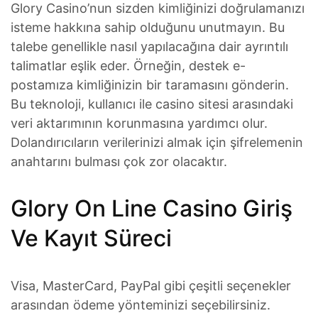
Glory Casino’nun sizden kimliğinizi doğrulamanızı
isteme hakkına sahip olduğunu unutmayın. Bu
talebe genellikle nasıl yapılacağına dair ayrıntılı
talimatlar eşlik eder. Örneğin, destek e-
postamıza kimliğinizin bir taramasını gönderin.
Bu teknoloji, kullanıcı ile casino sitesi arasındaki
veri aktarımının korunmasına yardımcı olur.
Dolandırıcıların verilerinizi almak için şifrelemenin
anahtarını bulması çok zor olacaktır.
Glory On Line Casino Giriş
Ve Kayıt Süreci
Visa, MasterCard, PayPal gibi çeşitli seçenekler
arasından ödeme yönteminizi seçebilirsiniz.