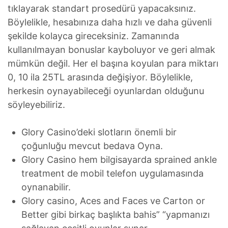
tıklayarak standart prosedürü yapacaksınız.
Böylelikle, hesabınıza daha hızlı ve daha güvenli
şekilde kolayca gireceksiniz. Zamanında
kullanılmayan bonuslar kayboluyor ve geri almak
mümkün değil. Her el başına koyulan para miktarı
0, 10 ila 25TL arasında değişiyor. Böylelikle,
herkesin oynayabileceği oyunlardan olduğunu
söyleyebiliriz.
Glory Casino’deki slotların önemli bir
çoğunluğu mevcut bedava Oyna.
Glory Casino hem bilgisayarda sprained ankle
treatment de mobil telefon uygulamasında
oynanabilir.
Glory casino, Aces and Faces ve Carton or
Better gibi birkaç başlıkta bahis” “yapmanızı