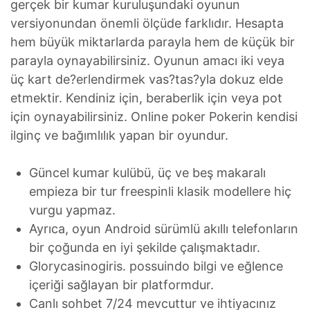
gerçek bir kumar kuruluşundaki oyunun
versiyonundan önemli ölçüde farklıdır. Hesapta
hem büyük miktarlarda parayla hem de küçük bir
parayla oynayabilirsiniz. Oyunun amacı iki veya
üç kart de?erlendirmek vas?tas?yla dokuz elde
etmektir. Kendiniz için, beraberlik için veya pot
için oynayabilirsiniz. Online poker Pokerin kendisi
ilginç ve bağımlılık yapan bir oyundur.
Güncel kumar kulübü, üç ve beş makaralı
empieza bir tur freespinli klasik modellere hiç
vurgu yapmaz.
Ayrıca, oyun Android sürümlü akıllı telefonların
bir çoğunda en iyi şekilde çalışmaktadır.
Glorycasinogiris. possuindo bilgi ve eğlence
içeriği sağlayan bir platformdur.
Canlı sohbet 7/24 mevcuttur ve ihtiyacınız