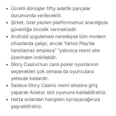
Ücretli dönüşler fifty adetlik parçalar
durumunda verilecektir.
Şirket, özel yazılım platformumuz aracılığıyla
güvenliğe öncelik vermektedir.
Android uygulaması neredeyse tüm modern
cihazlarda çalışır, ancak Yahoo Play’de
tanıtılamaz empieza” “yalnızca resmi site
üzerinden indirilebilir.
Glory Casino’nun canlı poker oyunlarının
seçenekleri çok olmasa da oyunculara
yetecek kadardır.
Sadece Glory Casino resmi sitesine giriş
yaparak Aviator slot oyununa katılabilirsiniz.
Hatta onlardan hangisini oynayacağınıza
şaşırabilirsiniz.