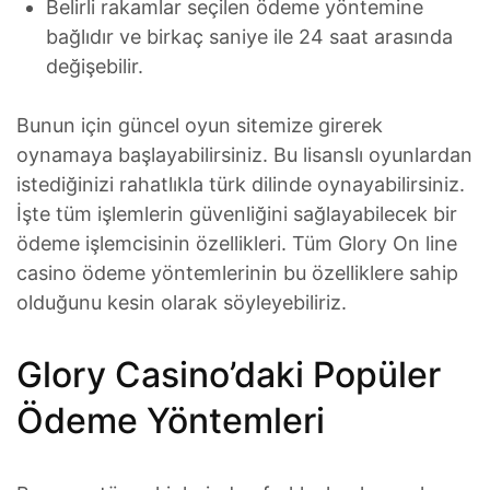
Belirli rakamlar seçilen ödeme yöntemine
bağlıdır ve birkaç saniye ile 24 saat arasında
değişebilir.
Bunun için güncel oyun sitemize girerek
oynamaya başlayabilirsiniz. Bu lisanslı oyunlardan
istediğinizi rahatlıkla türk dilinde oynayabilirsiniz.
İşte tüm işlemlerin güvenliğini sağlayabilecek bir
ödeme işlemcisinin özellikleri. Tüm Glory On line
casino ödeme yöntemlerinin bu özelliklere sahip
olduğunu kesin olarak söyleyebiliriz.
Glory Casino’daki Popüler
Ödeme Yöntemleri