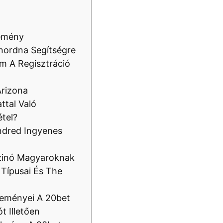
lemény
nordna Segítségre
m A Regisztráció
Arizona
ttal Való
étel?
ndred Ingyenes
szinó Magyaroknak
Típusai És The
lеménуеі А 20bеt
t Іllеtőеn