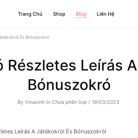
Trang Chủ
Shop
Blog
Liên Hệ
Játékokról És Bónuszokró
 Részletes Leírás A
Bónuszokró
By
Vinaxinh
in
Chưa phân loại
19/03/2023
letes Leírás A Játékokról És Bónuszokról