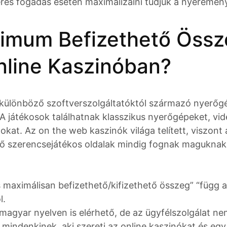
keres fogadás esetén maximalizálni tudjuk a nyeremén
nimum Befizethető Össz
nline Kaszinóban?
különböző szoftverszolgáltatóktól származó nyerőgé
. A játékosok találhatnak klasszikus nyerőgépeket, v
okat. Az on the web kaszinók világa telített, viszont
ező szerencsejátékos oldalak mindig fognak magukna
 maximálisan befizethető/kifizethető összeg” “függ a
l.
magyar nyelven is elérhető, de az ügyfélszolgálat ne
mindenkinek, aki szereti az online kaszinókat és eg