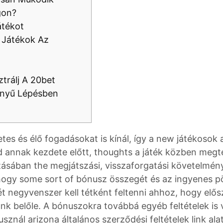
gon?
átékot
 Játékok Az
trálj A 20bet
nnyű Lépésben
tes és élő fogadásokat is kínál, így a new játékosok
 annak kezdete előtt, thoughts a játék közben megt
sában the megjátszási, visszaforgatási követelmén
 hogy some sort of bónusz összegét és az ingyenes p
negyvenszer kell tétként feltenni ahhoz, hogy elősz
 belőle. A bónuszokra továbbá egyéb feltételek is
znál arizona általános szerződési feltételek link alat