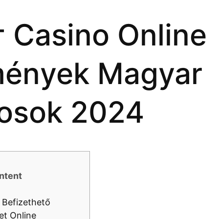
 Саsіnо Оnlіnе
ménуеk Маgуаr
оsоk 2024
ntent
 Befizethető
et Online