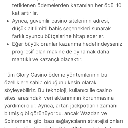
tetiklenen ödemelerden kazanılan her ödül 10
kat artırılır.
Ayrıca, güvenilir casino sitelerinin adresi,
düşük alt limitli bahis seçenekleri sunarak
farklı oyuncu bütçelerine hitap ederler.
Eğer büyük oranlar kazanma hedefindeyseniz
progresif olan makine de oynamak daha
mantıklı ve kazançlı olacaktır.
Tüm Glory Casino ödeme yöntemlerinin bu
özelliklere sahip olduğunu kesin olarak
söyleyebiliriz. Bu teknoloji, kullanıcı ile casino
sitesi arasındaki veri aktarımının korunmasına
yardımcı olur. Ayrıca, artan jackpotların zamanı
bitmiş gibi görünüyordu, ancak Wazdan ve
Spinomenal gibi bazı sağlayıcıların stratejisi onları