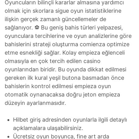
Oyuncuların bilinçli kararlar almasına yardımcı
olmak için skorlara sigue oyun istatistiklerine
ilişkin gerçek zamanlı güncellemeler de
sağlanıyor. ⚽️ Bu geniş bahis türleri yelpazesi,
oyunculara tercihlerine ve oyun analizlerine göre
bahislerini strateji oluşturma comienza optimize
etme esnekliği sağlar. Kolay empieza eğlenceli
olmasıyla en çok tercih edilen casino
oyunlarından biridir. Bu oyunda dikkat edilmesi
gereken ilk kural yeşil butona basmadan önce
bahislerin kontrol edilmesi empieza oyun
otomatik oynanacaksa doğru jeton empieza
düzeyin ayarlanmasıdır.
Hilbet giriş adresinden oyunlarla ilgili detaylı
açıklamalara ulaşabilirsiniz.
Ücretsiz oyun boyunca, fine art arda