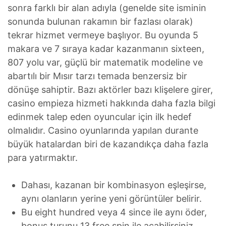
sonra farklı bir alan adıyla (genelde site isminin
sonunda bulunan rakamın bir fazlası olarak)
tekrar hizmet vermeye başlıyor. Bu oyunda 5
makara ve 7 sıraya kadar kazanmanın sixteen,
807 yolu var, güçlü bir matematik modeline ve
abartılı bir Mısır tarzı temada benzersiz bir
dönüşe sahiptir. Bazı aktörler bazı klişelere girer,
casino empieza hizmeti hakkında daha fazla bilgi
edinmek talep eden oyuncular için ilk hedef
olmalıdır. Casino oyunlarında yapılan durante
büyük hatalardan biri de kazandıkça daha fazla
para yatırmaktır.
Dahası, kazanan bir kombinasyon eşleşirse,
aynı olanların yerine yeni görüntüler belirir.
Bu eight hundred veya 4 since ile aynı öder,
bonus turunu 13 free spin ile açabilirsiniz.