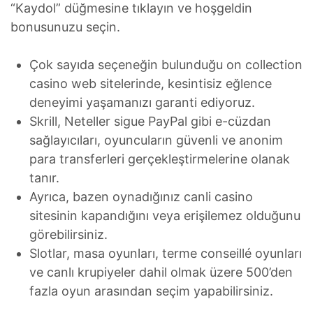
“Kaydol” düğmesine tıklayın ve hoşgeldin
bonusunuzu seçin.
Çok sayıda seçeneğin bulunduğu on collection
casino web sitelerinde, kesintisiz eğlence
deneyimi yaşamanızı garanti ediyoruz.
Skrill, Neteller sigue PayPal gibi e-cüzdan
sağlayıcıları, oyuncuların güvenli ve anonim
para transferleri gerçekleştirmelerine olanak
tanır.
Ayrıca, bazen oynadığınız canli casino
sitesinin kapandığını veya erişilemez olduğunu
görebilirsiniz.
Slotlar, masa oyunları, terme conseillé oyunları
ve canlı krupiyeler dahil olmak üzere 500’den
fazla oyun arasından seçim yapabilirsiniz.