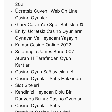
202
Ücretsiz Güvenli Web On Line
Casino Oyunları
Glory Casino’de Spor Bahisleri ⚽️
En İyi Ücretsiz Casino Oyunlarını
Oynayın Ve Heyecanı Yaşayın
Kumar Casino Online 2022
Solomagia James Bond 007
Aturan 11 Tarafından Oyun
Kartları
Casino Oyun Sağlayıcıları 📌
Casino Oyunları Satış Hakkında
Slot Siteleri
Kendinizi Heyecan Dolu Bir
Dünyada Bulun: Casino Oyunları
Casino Oyunları Satış