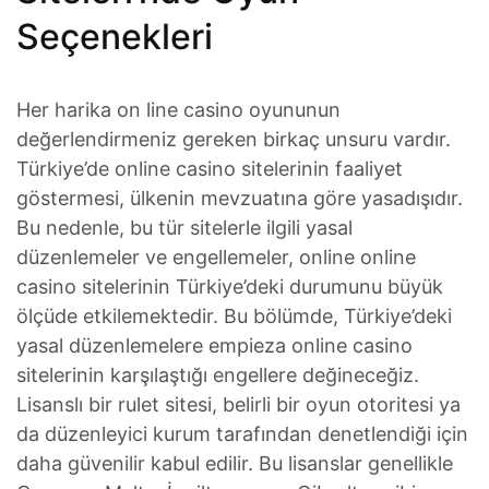
Seçenekleri
Her harika on line casino oyununun
değerlendirmeniz gereken birkaç unsuru vardır.
Türkiye’de online casino sitelerinin faaliyet
göstermesi, ülkenin mevzuatına göre yasadışıdır.
Bu nedenle, bu tür sitelerle ilgili yasal
düzenlemeler ve engellemeler, online online
casino sitelerinin Türkiye’deki durumunu büyük
ölçüde etkilemektedir. Bu bölümde, Türkiye’deki
yasal düzenlemelere empieza online casino
sitelerinin karşılaştığı engellere değineceğiz.
Lisanslı bir rulet sitesi, belirli bir oyun otoritesi ya
da düzenleyici kurum tarafından denetlendiği için
daha güvenilir kabul edilir. Bu lisanslar genellikle