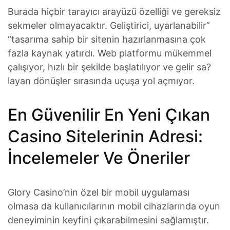
Burada hiçbir tarayıcı arayüzü özelliği ve gereksiz
sekmeler olmayacaktır. Geliştirici, uyarlanabilir”
“tasarıma sahip bir sitenin hazırlanmasına çok
fazla kaynak yatırdı. Web platformu mükemmel
çalışıyor, hızlı bir şekilde başlatılıyor ve gelir sa?
layan dönüşler sırasında uçuşa yol açmıyor.
En Güvenilir En Yeni Çıkan
Casino Sitelerinin Adresi:
İncelemeler Ve Öneriler
Glory Casino’nin özel bir mobil uygulaması
olmasa da kullanıcılarının mobil cihazlarında oyun
deneyiminin keyfini çıkarabilmesini sağlamıştır.