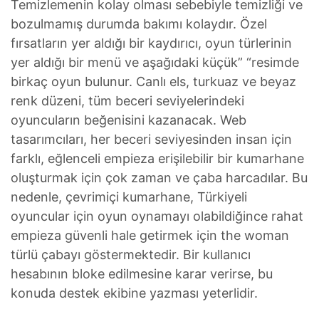
Temizlemenin kolay olması sebebiyle temizliği ve
bozulmamış durumda bakımı kolaydır. Özel
fırsatların yer aldığı bir kaydırıcı, oyun türlerinin
yer aldığı bir menü ve aşağıdaki küçük” “resimde
birkaç oyun bulunur. Canlı els, turkuaz ve beyaz
renk düzeni, tüm beceri seviyelerindeki
oyuncuların beğenisini kazanacak. Web
tasarımcıları, her beceri seviyesinden insan için
farklı, eğlenceli empieza erişilebilir bir kumarhane
oluşturmak için çok zaman ve çaba harcadılar. Bu
nedenle, çevrimiçi kumarhane, Türkiyeli
oyuncular için oyun oynamayı olabildiğince rahat
empieza güvenli hale getirmek için the woman
türlü çabayı göstermektedir. Bir kullanıcı
hesabının bloke edilmesine karar verirse, bu
konuda destek ekibine yazması yeterlidir.