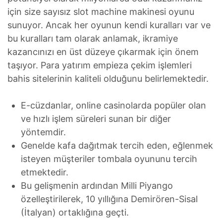
için size sayısız slot machine makinesi oyunu
sunuyor. Ancak her oyunun kendi kuralları var ve
bu kuralları tam olarak anlamak, ikramiye
kazancınızı en üst düzeye çıkarmak için önem
taşıyor. Para yatırım empieza çekim işlemleri
bahis sitelerinin kaliteli olduğunu belirlemektedir.
E-cüzdanlar, online casinolarda popüler olan
ve hızlı işlem süreleri sunan bir diğer
yöntemdir.
Genelde kafa dağıtmak tercih eden, eğlenmek
isteyen müşteriler tombala oyununu tercih
etmektedir.
Bu gelişmenin ardından Milli Piyango
özelleştirilerek, 10 yıllığına Demirören-Sisal
(İtalyan) ortaklığına geçti.