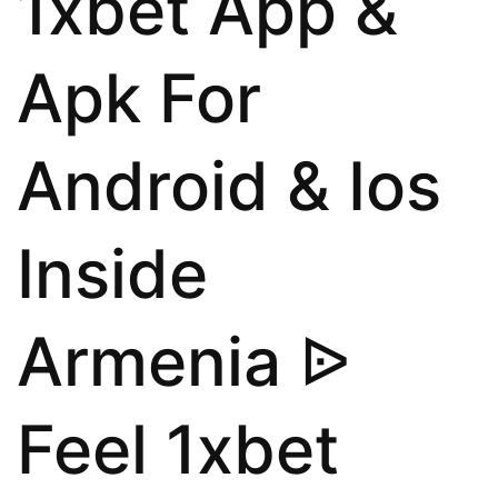
1xbet App &
Apk For
Android & Ios
Inside
Armenia ᐉ
Feel 1xbet