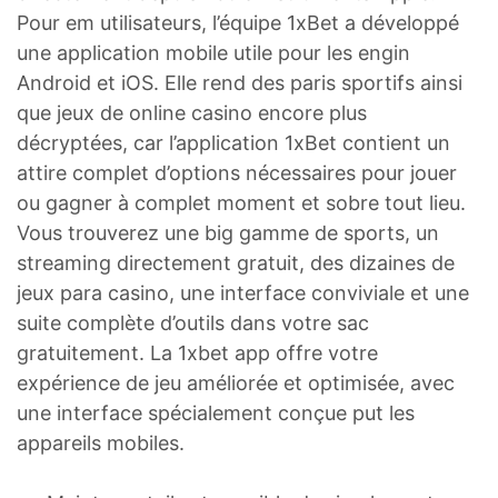
Pour em utilisateurs, l’équipe 1xBet a développé
une application mobile utile pour les engin
Android et iOS. Elle rend des paris sportifs ainsi
que jeux de online casino encore plus
décryptées, car l’application 1xBet contient un
attire complet d’options nécessaires pour jouer
ou gagner à complet moment et sobre tout lieu.
Vous trouverez une big gamme de sports, un
streaming directement gratuit, des dizaines de
jeux para casino, une interface conviviale et une
suite complète d’outils dans votre sac
gratuitement. La 1xbet app offre votre
expérience de jeu améliorée et optimisée, avec
une interface spécialement conçue put les
appareils mobiles.