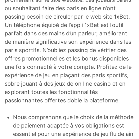
ou souhaitant faire des paris en ligne n’ont
passing besoin de circuler par le web site 1xBet.
Un téléphone équipé de l’appli 1xBet est l’outil
parfait dans des mains d’un parieur, améliorant
de manière significative son expérience dans les
paris sportifs. N’oubliez passing de vérifier des
offres promotionnelles et les bonus disponibles
une fois connecté à votre compte. Profitez de le
expérience de jeu en plaçant des paris sportifs,
sobre jouant à des jeux de on line casino et en
explorant toutes les fonctionnalités
passionnantes offertes doble la plateforme.
Nous comprenons que le choix de la méthode
de paiement adaptée à vos obligations est
essentiel pour une expérience de jeu fluide ain