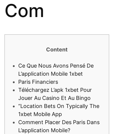
Com
Content
Ce Que Nous Avons Pensé De
L’application Mobile 1xbet
Paris Financiers
Téléchargez L’apk 1xbet Pour
Jouer Au Casino Et Au Bingo
“Location Bets On Typically The
1xbet Mobile App
Comment Placer Des Paris Dans
L’application Mobile?