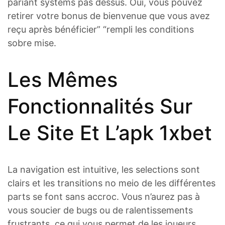
pariant systems pas dessus. Oui, vous pouvez
retirer votre bonus de bienvenue que vous avez
reçu après bénéficier” “rempli les conditions
sobre mise.
Les Mêmes
Fonctionnalités Sur
Le Site Et L’apk 1xbet
La navigation est intuitive, les selections sont
clairs et les transitions no meio de les différentes
parts se font sans accroc. Vous n’aurez pas à
vous soucier de bugs ou de ralentissements
frustrants, ce qui vous permet de les joueurs