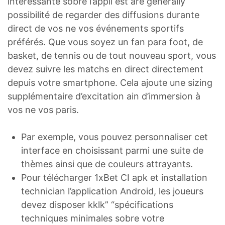
intéressante sobre l’appli est are generally
possibilité de regarder des diffusions durante
direct de vos ne vos événements sportifs
préférés. Que vous soyez un fan para foot, de
basket, de tennis ou de tout nouveau sport, vous
devez suivre les matchs en direct directement
depuis votre smartphone. Cela ajoute une sizing
supplémentaire d’excitation ain d’immersion à
vos ne vos paris.
Par exemple, vous pouvez personnaliser cet
interface en choisissant parmi une suite de
thèmes ainsi que de couleurs attrayants.
Pour télécharger 1xBet CI apk et installation
technician l’application Android, les joueurs
devez disposer kklk” “spécifications
techniques minimales sobre votre