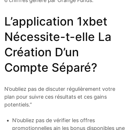
6 chiffres généré par Orange Funds.
L’application 1xbet
Nécessite-t-elle La
Création D’un
Compte Séparé?
N’oubliez pas de discuter régulièrement votre
plan pour suivre ces résultats et ces gains
potentiels.”
N’oubliez pas de vérifier les offres
promotionnelles ain les bonus disponibles une