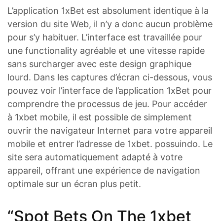
L’application 1xBet est absolument identique à la
version du site Web, il n’y a donc aucun problème
pour s’y habituer. L’interface est travaillée pour
une functionality agréable et une vitesse rapide
sans surcharger avec este design graphique
lourd. Dans les captures d’écran ci-dessous, vous
pouvez voir l’interface de l’application 1xBet pour
comprendre the processus de jeu. Pour accéder
à 1xbet mobile, il est possible de simplement
ouvrir the navigateur Internet para votre appareil
mobile et entrer l’adresse de 1xbet. possuindo. Le
site sera automatiquement adapté à votre
appareil, offrant une expérience de navigation
optimale sur un écran plus petit.
“Spot Bets On The 1xbet