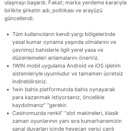
ulaşmayı başardı. Fakat; marka yenileme kararıyla
birlikte şirketin adı, politikası ve arayüzü
güncellendi.
Tüm kullanıcıların kendi yargı bölgelerinde
yasal kumar oynama yaşında olmalarını ve
çevrimiçi bahislerle ilgili yerel yasa ve
düzenlemeleri anlamalarını öneririz.
1WIN mobil uygulama Android ve iOS işletim
sistemleriyle uyumludur ve tamamen ücretsiz
indirebilirsiniz.
1win bahis platformunda bahis oynayarak
para kazanmak istiyorsanız, öncelikle
kaydolmanız” “gerekir.
Casinomuzda renkli” “slot makineleri, klasik
zaman oyunlarının yanı sıra kumarhanemizin
sanal duvarları içinde heyecan verici canlı