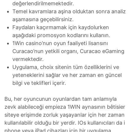
değerlendirilmemektedir.
Temel kavramlara aşina olduktan sonra analiz
aşamasına geçebilirsiniz.
Faydaları kaçırmamak için kaydolurken
aşağıdaki promosyon kodlarını kullanın.
1Win casino’nun oyun faaliyeti lisansını
Curacao’nun yetkili organı, Curacao eGaming
vermektedir.
Uygulama, choix sitenin tüm özelliklerini ve
yeteneklerini sağlar ve her zaman en güncel
bilgi ve teklifleri içerir.
Bu, her oyuncunun oyunlardan tam anlamıyla
zevk alabileceği empieza 1WIN aynasının bêtisier
siteye erişimde zorluk yaşayanlar için her zaman
kullanılabilir olduğu bir yerdir. IOs kullanıcıları da i
phone veya iPad cihazları için bir uygulama