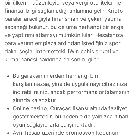
bir ülkenin düzenleyici veya vergi otoritelerine
finansal bilgi sağlamadığı anlamına gelir. Kripto
paralar aracılığıyla finansman ve çekim yapma
seçeneği bulunur, bu de uma herhangi bir engeli
ve yaptırımı atlamayı mümkün kılar. Hesabınıza
para yatırın empieza ardından istediğiniz spor
dalını seçin. İnternetteki 1Win bahis şirketi ve
kumarhanesi hakkında en son bilgiler.
Bu gereksinimlerden herhangi biri
karşılanmazsa, yine de uygulamayı cihazınıza
indirebilirsiniz, ancak performans ortalamanın
altında kalacaktır.
Online casino, Curaçao lisansı altında faaliyet
göstermektedir, bu nedenle de yalnızca itibarlı
oyun sağlayıcılarla çalışmaktadır.
Aynı hesap üzerinde promosyon kodunun