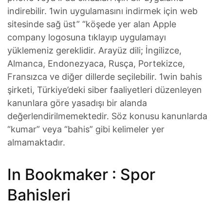
indirebilir. 1win uygulamasını indirmek için web
sitesinde sağ üst” “köşede yer alan Apple
company logosuna tıklayıp uygulamayı
yüklemeniz gereklidir. Arayüz dili; İngilizce,
Almanca, Endonezyaca, Rusça, Portekizce,
Fransızca ve diğer dillerde seçilebilir. 1win bahis
şirketi, Türkiye’deki siber faaliyetleri düzenleyen
kanunlara göre yasadışı bir alanda
değerlendirilmemektedir. Söz konusu kanunlarda
“kumar” veya “bahis” gibi kelimeler yer
almamaktadır.
In Bookmaker : Spor
Bahisleri