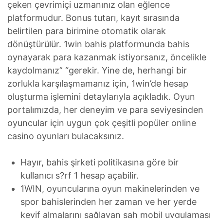
çeken çevrimiçi uzmanınız olan eğlence
platformudur. Bonus tutarı, kayıt sırasında
belirtilen para birimine otomatik olarak
dönüştürülür. 1win bahis platformunda bahis
oynayarak para kazanmak istiyorsanız, öncelikle
kaydolmanız” “gerekir. Yine de, herhangi bir
zorlukla karşılaşmamanız için, 1win’de hesap
oluşturma işlemini detaylarıyla açıkladık. Oyun
portalımızda, her deneyim ve para seviyesinden
oyuncular için uygun çok çeşitli popüler online
casino oyunları bulacaksınız.
Hayır, bahis şirketi politikasına göre bir
kullanıcı s?rf 1 hesap açabilir.
1WIN, oyuncularına oyun makinelerinden ve
spor bahislerinden her zaman ve her yerde
keyif almalarını sağlayan sah mobil uygulaması