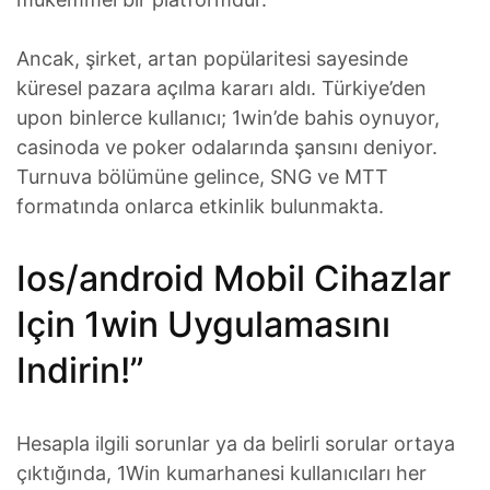
Ancak, şirket, artan popülaritesi sayesinde
küresel pazara açılma kararı aldı. Türkiye’den
upon binlerce kullanıcı; 1win’de bahis oynuyor,
casinoda ve poker odalarında şansını deniyor.
Turnuva bölümüne gelince, SNG ve MTT
formatında onlarca etkinlik bulunmakta.
Ios/android Mobil Cihazlar
Için 1win Uygulamasını
Indirin!”
Hesapla ilgili sorunlar ya da belirli sorular ortaya
çıktığında, 1Win kumarhanesi kullanıcıları her