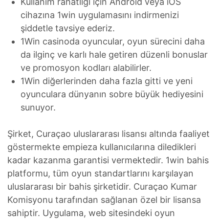
Kullanım rahatlığı için Android veya iOS
cihazına 1win uygulamasını indirmenizi
şiddetle tavsiye ederiz.
1Win casinoda oyuncular, oyun sürecini daha
da ilginç ve karlı hale getiren düzenli bonuslar
ve promosyon kodları alabilirler.
1Win diğerlerinden daha fazla gitti ve yeni
oyunculara dünyanın sobre büyük hediyesini
sunuyor.
Şirket, Curaçao uluslararası lisansı altında faaliyet
göstermekte empieza kullanıcılarına diledikleri
kadar kazanma garantisi vermektedir. 1win bahis
platformu, tüm oyun standartlarını karşılayan
uluslararası bir bahis şirketidir. Curaçao Kumar
Komisyonu tarafından sağlanan özel bir lisansa
sahiptir. Uygulama, web sitesindeki oyun