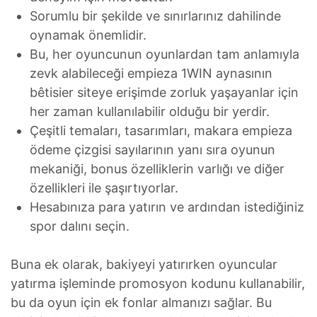
Sorumlu bir şekilde ve sınırlarınız dahilinde
oynamak önemlidir.
Bu, her oyuncunun oyunlardan tam anlamıyla
zevk alabileceği empieza 1WIN aynasının
bêtisier siteye erişimde zorluk yaşayanlar için
her zaman kullanılabilir olduğu bir yerdir.
Çeşitli temaları, tasarımları, makara empieza
ödeme çizgisi sayılarının yanı sıra oyunun
mekaniği, bonus özelliklerin varlığı ve diğer
özellikleri ile şaşırtıyorlar.
Hesabınıza para yatırın ve ardından istediğiniz
spor dalını seçin.
Buna ek olarak, bakiyeyi yatırırken oyuncular
yatırma işleminde promosyon kodunu kullanabilir,
bu da oyun için ek fonlar almanızı sağlar. Bu