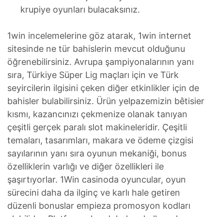
krupiye oyunları bulacaksınız.
1win incelemelerine göz atarak, 1win internet
sitesinde ne tür bahislerin mevcut olduğunu
öğrenebilirsiniz. Avrupa şampiyonalarının yanı
sıra, Türkiye Süper Lig maçları için ve Türk
seyircilerin ilgisini çeken diğer etkinlikler için de
bahisler bulabilirsiniz. Ürün yelpazemizin bêtisier
kısmı, kazancınızı çekmenize olanak tanıyan
çeşitli gerçek paralı slot makineleridir. Çeşitli
temaları, tasarımları, makara ve ödeme çizgisi
sayılarının yanı sıra oyunun mekaniği, bonus
özelliklerin varlığı ve diğer özellikleri ile
şaşırtıyorlar. 1Win casinoda oyuncular, oyun
sürecini daha da ilginç ve karlı hale getiren
düzenli bonuslar empieza promosyon kodları