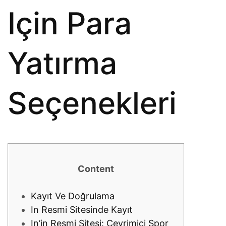
Için Para
Yatırma
Seçenekleri
Content
Kayıt Ve Doğrulama
In Resmi Sitesinde Kayıt
In’in Resmi Sitesi: Çevrimiçi Spor