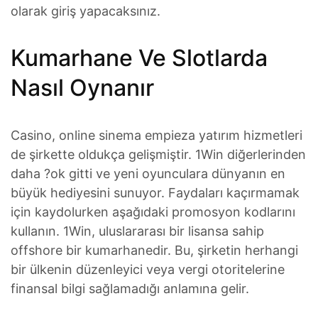
olarak giriş yapacaksınız.
Kumarhane Ve Slotlarda
Nasıl Oynanır
Casino, online sinema empieza yatırım hizmetleri
de şirkette oldukça gelişmiştir. 1Win diğerlerinden
daha ?ok gitti ve yeni oyunculara dünyanın en
büyük hediyesini sunuyor. Faydaları kaçırmamak
için kaydolurken aşağıdaki promosyon kodlarını
kullanın. 1Win, uluslararası bir lisansa sahip
offshore bir kumarhanedir. Bu, şirketin herhangi
bir ülkenin düzenleyici veya vergi otoritelerine
finansal bilgi sağlamadığı anlamına gelir.