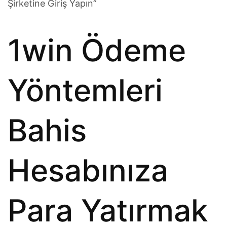
Şirketine Giriş Yapın”
1win Ödeme
Yöntemleri
Bahis
Hesabınıza
Para Yatırmak