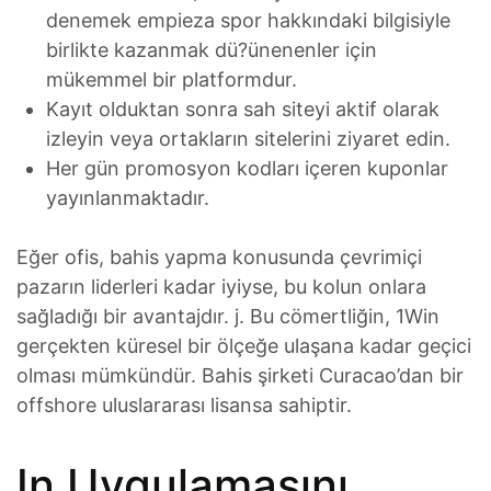
denemek empieza spor hakkındaki bilgisiyle
birlikte kazanmak dü?ünenenler için
mükemmel bir platformdur.
Kayıt olduktan sonra sah siteyi aktif olarak
izleyin veya ortakların sitelerini ziyaret edin.
Her gün promosyon kodları içeren kuponlar
yayınlanmaktadır.
Eğer ofis, bahis yapma konusunda çevrimiçi
pazarın liderleri kadar iyiyse, bu kolun onlara
sağladığı bir avantajdır. j. Bu cömertliğin, 1Win
gerçekten küresel bir ölçeğe ulaşana kadar geçici
olması mümkündür. Bahis şirketi Curacao’dan bir
offshore uluslararası lisansa sahiptir.
In Uygulamasını