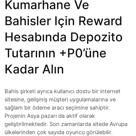
Kumarhane Ve
Bahisler Için Reward
Hesabında Depozito
Tutarının +P0’üne
Kadar Alın
Bahis şirketi ayrıca kullanıcı dostu bir internet
sitesine, gelişmiş müşteri uygulamalarına ve
sağlam bir ödeme aracı seçimine sahiptir.
Projenin Asya pazarı da aktif olarak
geliştirilmektedir. Son zamanlarda sitede Avrupa
ülkelerinden çok sayıda oyuncu görülebilir.