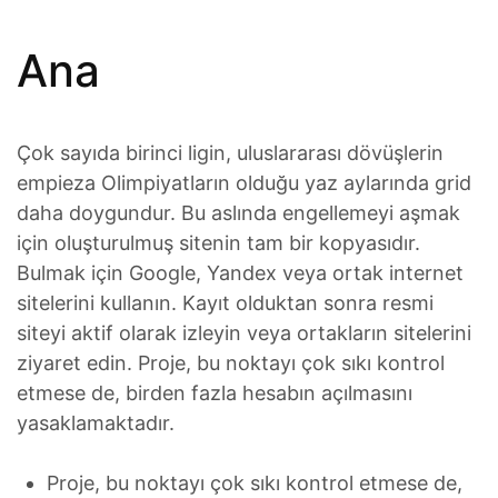
Ana
Çok sayıda birinci ligin, uluslararası dövüşlerin
empieza Olimpiyatların olduğu yaz aylarında grid
daha doygundur. Bu aslında engellemeyi aşmak
için oluşturulmuş sitenin tam bir kopyasıdır.
Bulmak için Google, Yandex veya ortak internet
sitelerini kullanın. Kayıt olduktan sonra resmi
siteyi aktif olarak izleyin veya ortakların sitelerini
ziyaret edin. Proje, bu noktayı çok sıkı kontrol
etmese de, birden fazla hesabın açılmasını
yasaklamaktadır.
Proje, bu noktayı çok sıkı kontrol etmese de,