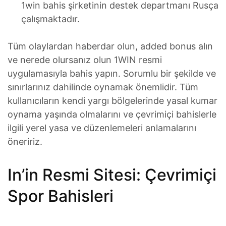
1win bahis şirketinin destek departmanı Rusça
çalışmaktadır.
Tüm olaylardan haberdar olun, added bonus alın
ve nerede olursanız olun 1WIN resmi
uygulamasıyla bahis yapın. Sorumlu bir şekilde ve
sınırlarınız dahilinde oynamak önemlidir. Tüm
kullanıcıların kendi yargı bölgelerinde yasal kumar
oynama yaşında olmalarını ve çevrimiçi bahislerle
ilgili yerel yasa ve düzenlemeleri anlamalarını
öneririz.
In’in Resmi Sitesi: Çevrimiçi
Spor Bahisleri