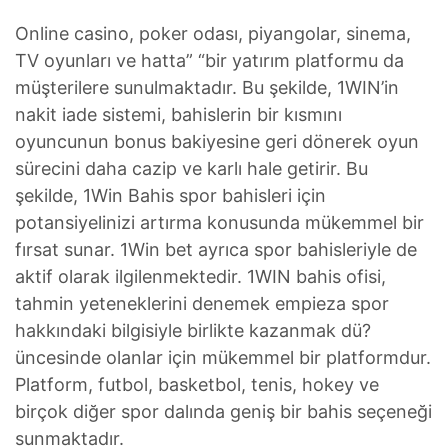
Online casino, poker odası, piyangolar, sinema,
TV oyunları ve hatta” “bir yatırım platformu da
müşterilere sunulmaktadır. Bu şekilde, 1WIN’in
nakit iade sistemi, bahislerin bir kısmını
oyuncunun bonus bakiyesine geri dönerek oyun
sürecini daha cazip ve karlı hale getirir. Bu
şekilde, 1Win Bahis spor bahisleri için
potansiyelinizi artırma konusunda mükemmel bir
fırsat sunar. 1Win bet ayrıca spor bahisleriyle de
aktif olarak ilgilenmektedir. 1WIN bahis ofisi,
tahmin yeteneklerini denemek empieza spor
hakkındaki bilgisiyle birlikte kazanmak dü?
üncesinde olanlar için mükemmel bir platformdur.
Platform, futbol, basketbol, tenis, hokey ve
birçok diğer spor dalında geniş bir bahis seçeneği
sunmaktadır.