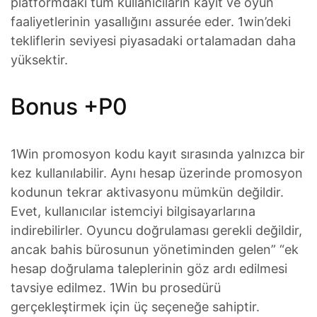
platformdaki tüm kullanıcıların kayıt ve oyun
faaliyetlerinin yasallığını assurée eder. 1win’deki
tekliflerin seviyesi piyasadaki ortalamadan daha
yüksektir.
Bonus +P0
1Win promosyon kodu kayıt sırasında yalnızca bir
kez kullanılabilir. Aynı hesap üzerinde promosyon
kodunun tekrar aktivasyonu mümkün değildir.
Evet, kullanıcılar istemciyi bilgisayarlarına
indirebilirler. Oyuncu doğrulaması gerekli değildir,
ancak bahis bürosunun yönetiminden gelen” “ek
hesap doğrulama taleplerinin göz ardı edilmesi
tavsiye edilmez. 1Win bu prosedürü
gerçekleştirmek için üç seçeneğe sahiptir.