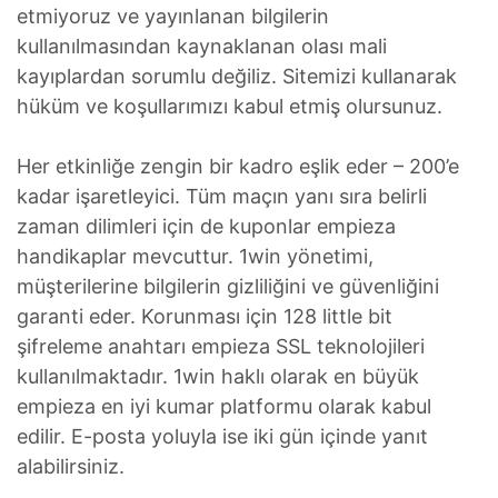
etmiyoruz ve yayınlanan bilgilerin
kullanılmasından kaynaklanan olası mali
kayıplardan sorumlu değiliz. Sitemizi kullanarak
hüküm ve koşullarımızı kabul etmiş olursunuz.
Her etkinliğe zengin bir kadro eşlik eder – 200’e
kadar işaretleyici. Tüm maçın yanı sıra belirli
zaman dilimleri için de kuponlar empieza
handikaplar mevcuttur. 1win yönetimi,
müşterilerine bilgilerin gizliliğini ve güvenliğini
garanti eder. Korunması için 128 little bit
şifreleme anahtarı empieza SSL teknolojileri
kullanılmaktadır. 1win haklı olarak en büyük
empieza en iyi kumar platformu olarak kabul
edilir. E-posta yoluyla ise iki gün içinde yanıt
alabilirsiniz.