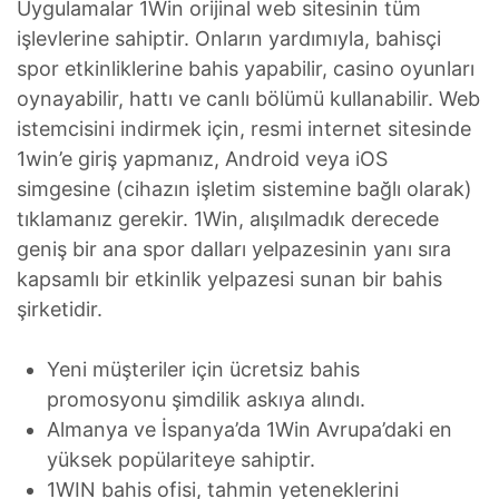
Uygulamalar 1Win orijinal web sitesinin tüm
işlevlerine sahiptir. Onların yardımıyla, bahisçi
spor etkinliklerine bahis yapabilir, casino oyunları
oynayabilir, hattı ve canlı bölümü kullanabilir. Web
istemcisini indirmek için, resmi internet sitesinde
1win’e giriş yapmanız, Android veya iOS
simgesine (cihazın işletim sistemine bağlı olarak)
tıklamanız gerekir. 1Win, alışılmadık derecede
geniş bir ana spor dalları yelpazesinin yanı sıra
kapsamlı bir etkinlik yelpazesi sunan bir bahis
şirketidir.
Yeni müşteriler için ücretsiz bahis
promosyonu şimdilik askıya alındı.
Almanya ve İspanya’da 1Win Avrupa’daki en
yüksek popülariteye sahiptir.
1WIN bahis ofisi, tahmin yeteneklerini