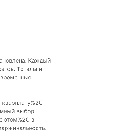
тановлена. Каждый
етов. Тоталы и
е временные
а кварплату%2C
омный выбор
е этом%2C в
 маржинальность.