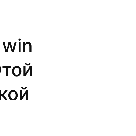
1win
Этой
кой