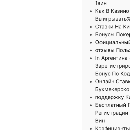
1вин
Как В Казино
Выигрывать
Ставки На Ки
Бонусы Поке
Официальный
отзывы Польз
In Аргентина 
Зарегистрир
Бонус По Код
Онлайн Ставк
Букмекерско
поддержку К
Бесплатный 
Регистрации
Вин
Коэфициэнты