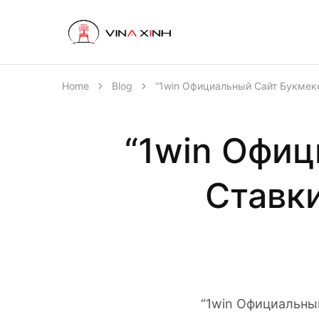
VINAXINH
Nội
Thất
VINAXINH
Home
Blog
“1win Официальный Сайт Букмеке
“1win Офиц
Ставки
“1win Официальны