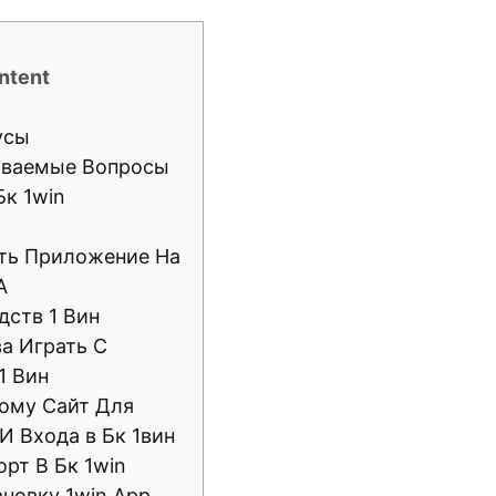
ntent
усы
даваемые Вопросы
Бк 1win
ить Приложение На
A
дств 1 Вин
а Играть С
1 Вин
ному Сайт Для
И Входа в Бк 1вин
орт В Бк 1win
ановку 1win App