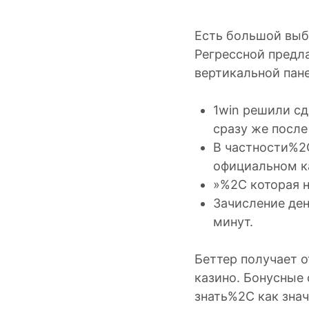
Есть большой выб
Регрессной предла
вертикальной пан
1win решили сд
сразу же после
В частности%2C
официальном ка
»%2C которая н
Зачисление де
минут.
Беттер получает 
казино. Бонусные
знать%2C как знач