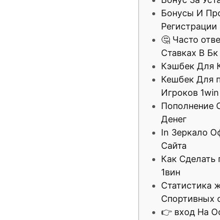
Бонусы И Пр
Регистрации 
🤔 Часто отв
Ставках В Бк
Кэшбек Для 
Кешбек Для 
Игроков 1win
Пополнение 
Денег
In Зеркало О
Сайта
Как Сделать 
1вин
Статистика ж
Спортивных 
👉 вход На 