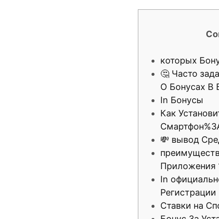
Co
которых Бон
🤔 Часто за
О Бонусах В 
In Бонусы
Как Установ
Смартфон%3
💸 вывод Сре
преимуществ
Приложения 
In официаль
Регистрации 
Ставки на Сп
Бонус За Уст