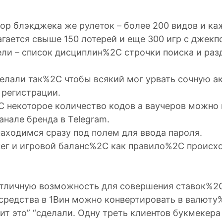
ор блэкджека же рулеток – более 200 видов и ка
гается свыше 150 лотерей и еще 300 игр с джекп
ели – список дисциплин%2C строчки поиска и раз
елали так%2C чтобы всякий мог урвать сочную а
 регистрации.
 некоторое количество кодов а ваучеров можно 
нале бренда в Telegram.
аходимся сразу под полем для ввода пароля.
нег и игровой баланс%2C как правило%2C происх
отличную возможность для совершения ставок%2C
 средства в 1Вин можно конвертировать в валют
ит это” “сделали. Одну треть клиентов букмекер