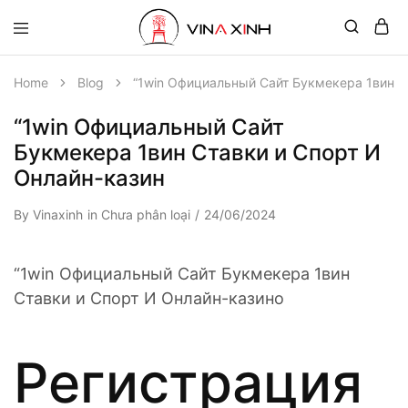
Home
Blog
“1win Официальный Сайт Букмекера 1вин С
“1win Официальный Сайт
Букмекера 1вин Ставки и Спорт И
Онлайн-казин
By
Vinaxinh
in
Chưa phân loại
24/06/2024
“1win Официальный Сайт Букмекера 1вин
Ставки и Спорт И Онлайн-казино
Регистрация