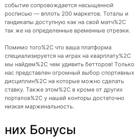
событие сопровождается насыщенной
росписью — вплоть 200 маркетов. Тоталы и
гандикапы доступную как на свой матч%2C
так же на определенные временные отрезки.
Помимо того%2C что ваша платформа
специализируется на играх на кварплату%2C
мы найдем%2C чем удивить бетторов! Только
нас представлен огромный выбор спортивных
дисциплин%2C на которые можно сделать
ставку. Также этом%2C в кроме от других
порталов%2C у нашей конторы достаточно
низкая маржинальность.
них Бонусы