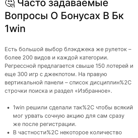
🤔 Часто задаваемые
Вопросы О Бонусах В Бк
1win
Есть большой выбор блэкджека же рулеток –
более 200 видов и каждой категории.
Регрессной предлагается свыше 150 лотерей и
еще 300 игр с джекпотом. На правую
вертикальной панели – список дисциплин%2C
строчки поиска и раздел «Избранное».
1win решили сделали так%2C чтобы всякий
мог урвать сочную акцию для сам сразу
же после регистрации.
В частности%2C некоторое количество