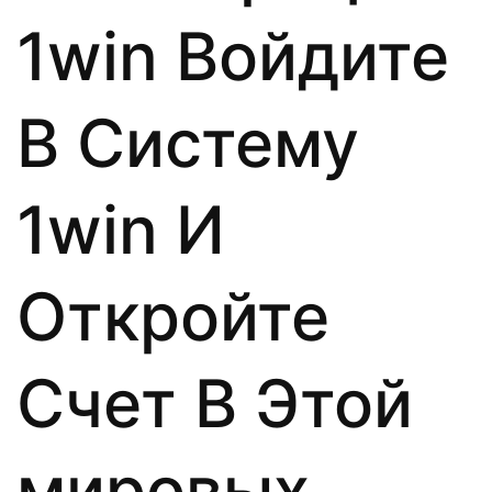
1win Войдите
В Систему
1win И
Откройте
Счет В Этой
мировых