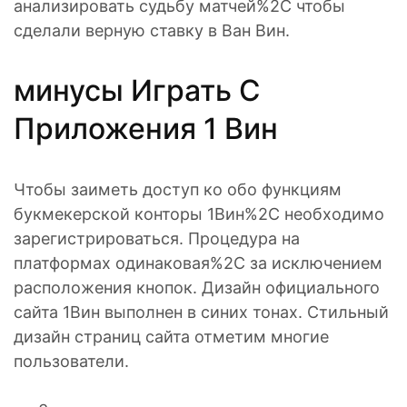
анализировать судьбу матчей%2C чтобы
сделали верную ставку в Ван Вин.
минусы Играть С
Приложения 1 Вин
Чтобы заиметь доступ ко обо функциям
букмекерской конторы 1Вин%2C необходимо
зарегистрироваться. Процедура на
платформах одинаковая%2C за исключением
расположения кнопок. Дизайн официального
сайта 1Вин выполнен в синих тонах. Стильный
дизайн страниц сайта отметим многие
пользователи.