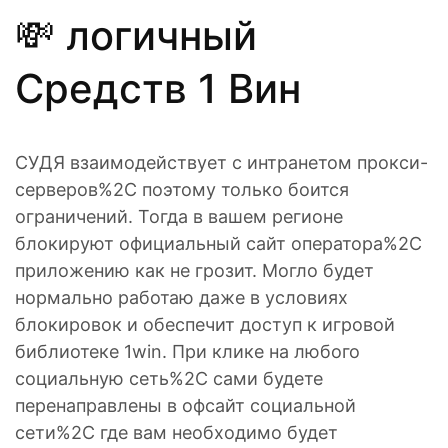
💸 логичный
Средств 1 Вин
СУДЯ взаимодействует с интранетом прокси-
серверов%2C поэтому только боится
ограничений. Тогда в вашем регионе
блокируют официальный сайт оператора%2C
приложению как не грозит. Могло будет
нормально работаю даже в условиях
блокировок и обеспечит доступ к игровой
библиотеке 1win. При клике на любого
социальную сеть%2C сами будете
перенаправлены в офсайт социальной
сети%2C где вам необходимо будет