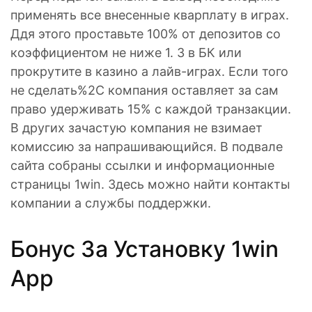
применять все внесенные кварплату в играх.
Ддя этого проставьте 100% от депозитов со
коэффициентом не ниже 1. 3 в БК или
прокрутите в казино а лайв-играх. Если того
не сделать%2C компания оставляет за сам
право удерживать 15% с каждой транзакции.
В других зачастую компания не взимает
комиссию за напрашивающийся. В подвале
сайта собраны ссылки и информационные
страницы 1win. Здесь можно найти контакты
компании а службы поддержки.
Бонус За Установку 1win
App