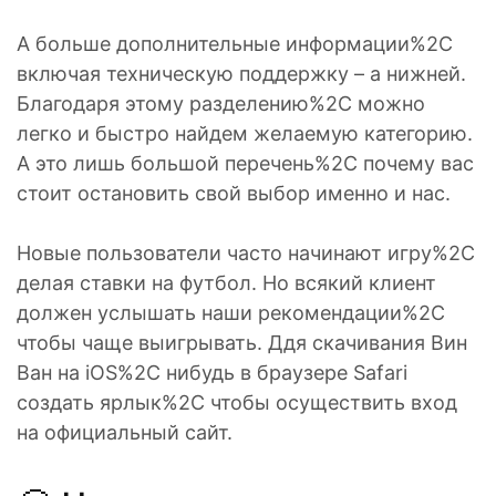
А больше дополнительные информации%2C
включая техническую поддержку – а нижней.
Благодаря этому разделению%2C можно
легко и быстро найдем желаемую категорию.
А это лишь большой перечень%2C почему вас
стоит остановить свой выбор именно и нас.
Новые пользователи часто начинают игру%2C
делая ставки на футбол. Но всякий клиент
должен услышать наши рекомендации%2C
чтобы чаще выигрывать. Ддя скачивания Вин
Ван на iOS%2C нибудь в браузере Safari
создать ярлык%2C чтобы осуществить вход
на официальный сайт.