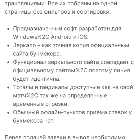
трансляциями. Все их собраны на одной
страницы без фильтров и сортировки.
Предназначенный софт разработан ддя
Windows%2C Android и iOS.
Зеркало – как точная копия официальным
сайта букмекера.
Функционал зеркального сайта совпадает с
официальному сайтом%2C поэтому линия
будет идентична.
Тоталы и гандикапы доступные как на свой
матч%2C так же на определенные
временные отрезки.
Обычный офлайн-пунктов приема ставок у
букмекера нет.
Перед подачей заявки в вывод необходимо