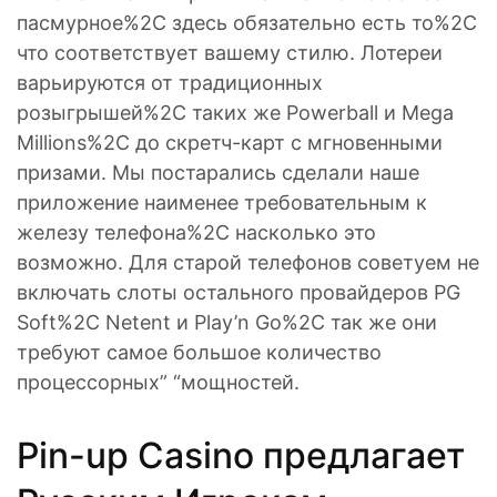
пасмурное%2C здесь обязательно есть то%2C
что соответствует вашему стилю. Лотереи
варьируются от традиционных
розыгрышей%2C таких же Powerball и Mega
Millions%2C до скретч-карт с мгновенными
призами. Мы постарались сделали наше
приложение наименее требовательным к
железу телефона%2C насколько это
возможно. Для старой телефонов советуем не
включать слоты остального провайдеров PG
Soft%2C Netent и Play’n Go%2C так же они
требуют самое большое количество
процессорных” “мощностей.
Pin-up Casino предлагает