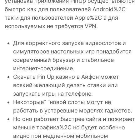
установка приложения PinUp осуществляются
быстро как для пользователей Android%2C
так и для пользователей Apple%2C а для
используемых не требуется VPN.
Для корректного запуска видеослотов и
симуляторов настольных игр понадобится
современный браузер и стабильное
интернет-соединение.
Скачать Pin Up казино в Айфон может
всякий желающий делать ставки или
запускать игры на телефоне.
Некоторые” “новой слоты могут не
работать в устаревшие моделях гаджетов.
Но оно работает быстрее сайта и пожирает
меньше трафика%2C но будет особенно
видно при медленном мобильном