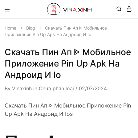
Home
Blog
Скачать Пин Ап ᐈ Мобильное
Приложение Pin Up Apk На Андроид И Io
Скачать Пин Ап ᐈ Мобильное
Приложение Pin Up Apk На
Андроид И Io
By
Vinaxinh
in
Chưa phân loại
02/07/2024
Скачать Пин Ап ᐈ Мобильное Приложение Pin
Up Apk На Андроид И Ios