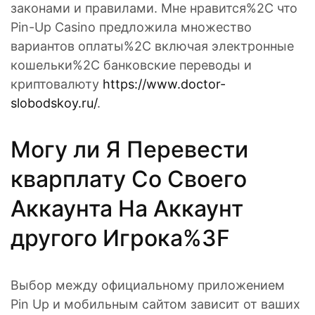
законами и правилами. Мне нравится%2C что
Pin-Up Casino предложила множество
вариантов оплаты%2C включая электронные
кошельки%2C банковские переводы и
криптовалюту
https://www.doctor-
slobodskoy.ru/
.
Могу ли Я Перевести
кварплату Со Своего
Аккаунта На Аккаунт
другого Игрока%3F
Выбор между официальному приложением
Pin Up и мобильным сайтом зависит от ваших