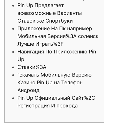
Pin Up Предлагает
всевозможные Варианты
Ставок же Спортбуки
Приложение На Пк например
Мобильная Версия%3A соленск
Лучше Играть%3F
Навигация По Приложению Pin
Up
Ставки%3A
“скачать Мобильную Версию
Казино Pin Up на Телефон
Андроид
Pin Up Официальный Сайт%2C
Регистрация И прохода