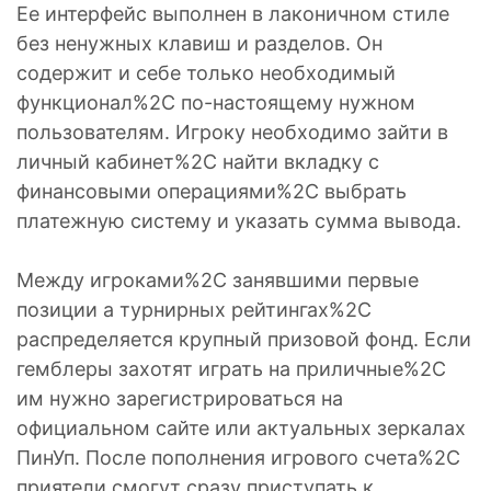
Ее интерфейс выполнен в лаконичном стиле
без ненужных клавиш и разделов. Он
содержит и себе только необходимый
функционал%2C по-настоящему нужном
пользователям. Игроку необходимо зайти в
личный кабинет%2C найти вкладку с
финансовыми операциями%2C выбрать
платежную систему и указать сумма вывода.
Между игроками%2C занявшими первые
позиции а турнирных рейтингах%2C
распределяется крупный призовой фонд. Если
гемблеры захотят играть на приличные%2C
им нужно зарегистрироваться на
официальном сайте или актуальных зеркалах
ПинУп. После пополнения игрового счета%2C
приятели смогут сразу приступать к