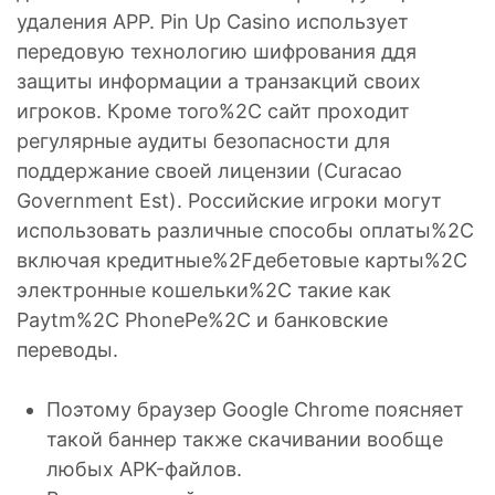
удаления APP. Pin Up Casino использует
передовую технологию шифрования ддя
защиты информации а транзакций своих
игроков. Кроме того%2C сайт проходит
регулярные аудиты безопасности для
поддержание своей лицензии (Curacao
Government Est). Российские игроки могут
использовать различные способы оплаты%2C
включая кредитные%2Fдебетовые карты%2C
электронные кошельки%2C такие как
Paytm%2C PhonePe%2C и банковские
переводы.
Поэтому браузер Google Chrome поясняет
такой баннер также скачивании вообще
любых APK-файлов.