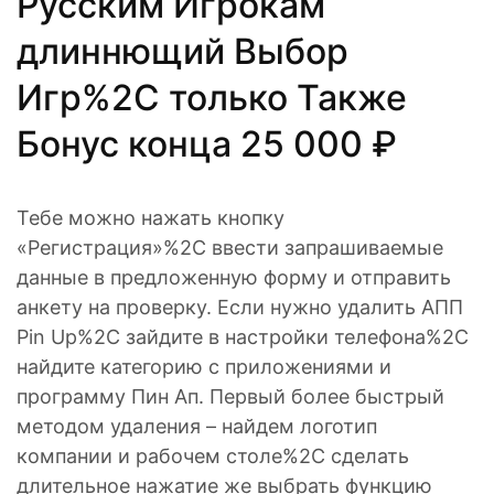
Русским Игрокам
длиннющий Выбор
Игр%2C только Также
Бонус конца 25 000 ₽
Тебе можно нажать кнопку
«Регистрация»%2C ввести запрашиваемые
данные в предложенную форму и отправить
анкету на проверку. Если нужно удалить АПП
Pin Up%2C зайдите в настройки телефона%2C
найдите категорию с приложениями и
программу Пин Ап. Первый более быстрый
методом удаления – найдем логотип
компании и рабочем столе%2C сделать
длительное нажатие же выбрать функцию