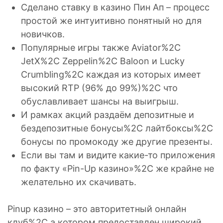
Сделано ставку в казино Пин Ап – процесс
простой же интуитивно понятный но для
новичков.
Популярные игры также Aviator%2C
JetX%2C Zeppelin%2C Baloon и Lucky
Crumbling%2C каждая из которых имеет
высокий RTP (96% до 99%)%2C что
обуславливает шансы на выигрыш.
И рамках акций раздаём депозитные и
бездепозитные бонусы%2C лайтбоксы%2C
бонусы по промокоду же другие презенты.
Если вы там и видите какие-то приложения
по факту «Pin-Up казино»%2C же крайне не
желательно их скачивать.
Pinup казино – это авторитетный онлайн
клуб%2C а котором предоставлен широкий