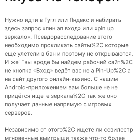
Нужно идти в Гугл или Яндекс и набирать
здесь запрос «пин ап вход» или «pin up
зеркало». Псевдорасследование этого
необходимо прокликать сайты%2C которые
еще улетели в бан и поэтому не открываются.
И же” “вы вроде бы найдем рабочий сайт%2C
не кнопка «Вход» ведёт вас не а Pin-Up%2C а
на сайт другого онлайн-казино. С нашим
Android-приложением вам больше не не
придётся ищете зеркала%2C так же оно
получает данные напрямую с игровых
серверов.
Независимо от этого%2C ищете ли севилестр
мгновенные выигрыши также что-то более