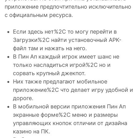
приложение предпочтительно исключительно
с официальным ресурса.
Если здесь нет%2C то могу перейти в
Загрузки%2C найти установочный APK-
файл там и нажать на него.
В Пин Ап каждый игрок имеет шанс не
только насладиться игрой%2C но и
сорвать крупный джекпот.
Них также предлагают мобильное
приложение%2C что делает игру удобной и
дороге.
В мобильной версии приложения Пин Ап
экранные форме%2C меню и размеры
управляющих кнопок отличии от дизайна
казино на ПК.