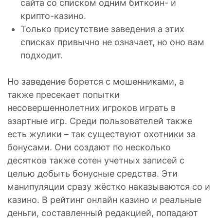
сайта со списком одним биткоин- и
крипто-казино.
Только присутствие заведения а этих
списках привычно не означает, но оно вам
подходит.
Но заведение борется с мошенниками, а
также пресекает попытки
несовершеннолетних игроков играть в
азартные игр. Среди пользователей также
есть жулики – так существуют охотники за
бонусами. Они создают по несколько
десятков также сотен учетных записей с
целью добыть бонусные средства. Эти
манипуляции сразу жёстко наказываются со и
казино. В рейтинг онлайн казино и реальные
деньги, составленный редакцией, попадают