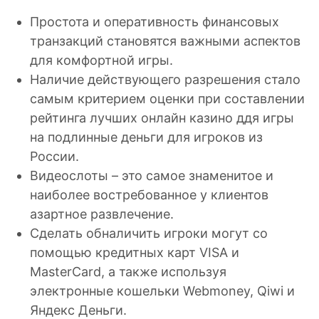
Простота и оперативность финансовых
транзакций становятся важными аспектов
для комфортной игры.
Наличие действующего разрешения стало
самым критерием оценки при составлении
рейтинга лучших онлайн казино ддя игры
на подлинные деньги для игроков из
России.
Видеослоты – это самое знаменитое и
наиболее востребованное у клиентов
азартное развлечение.
Сделать обналичить игроки могут со
помощью кредитных карт VISA и
MasterCard, а также используя
электронные кошельки Webmoney, Qiwi и
Яндекс Деньги.