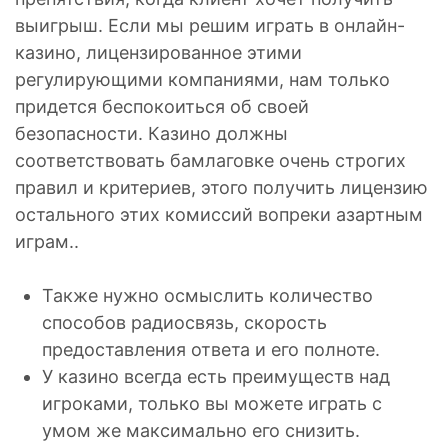
выигрыш. Если мы решим играть в онлайн-
казино, лицензированное этими
регулирующими компаниями, нам только
придется беспокоиться об своей
безопасности. Казино должны
соответствовать бамлаговке очень строгих
правил и критериев, этого получить лицензию
остального этих комиссий вопреки азартным
играм..
Также нужно осмыслить количество
способов радиосвязь, скорость
предоставления ответа и его полноте.
У казино всегда есть преимуществ над
игроками, только вы можете играть с
умом же максимально его снизить.