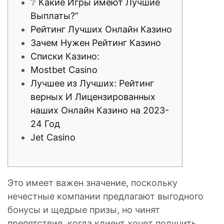
❔ Какие Игры имеют Лучшие
Выплаты?”
Peйтинг Лучшиx Oнлaйн Кaзинo
Зачем Нужен Рейтинг Казино
Списки Казино:
Mostbet Casino
Лучшее из Лучших: Рейтинг
верных И Лицензированных
наших Онлайн Казино на 2023-
24 Год
Jet Casino
Это имеет важен значение, поскольку
нечестные компании предлагают выгодного
бонусы и щедрые призы, но чинят
препятствия, когда клиент хочет получить