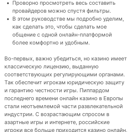
Проворно просмотреть весь составить
провайдеров можно спустя фильтры.
В этом руководстве мы подробно уделим,
как сделать это, чтобы сделать мое
общение с одной онлайн-платформой
более комфортно и удобным.
Во-первых, важно убедиться, но казино имеет
классическую лицензию, выданную
соответствующих регулирующими органами.
Так обеспечит игрокам юридическую защиту
и гарантию честности игры. Пиппардом
последнего времени онлайн казино в Европы
стали неотъемлемой части развлекательной
индустрии. С возрастающим спросом в
азартные игры и интернете, российские
игроки все больше приходится казино онлайн,