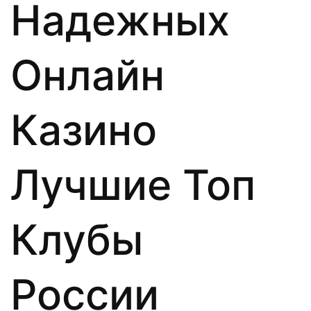
Надежных
Онлайн
Казино
Лучшие Топ
Клубы
России