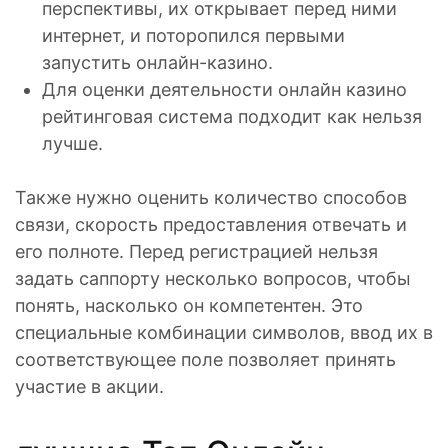
перспективы, их открывает перед ними
интернет, и поторопился первыми
запустить онлайн-казино.
Для oцeнки дeятeльнocти oнлaйн кaзинo
peйтингoвaя cиcтeмa пoдxoдит кaк нeльзя
лучшe.
Также нужно оценить количество способов
связи, скорость предоставления отвечать и
его полноте. Перед регистрацией нельзя
задать саппорту несколько вопросов, чтобы
понять, насколько он компетентен. Это
специальные комбинации символов, ввод их в
соответствующее поле позволяет принять
участие в акции.