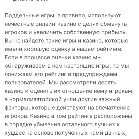
Поддельные игры, а правило, используют
нечестные онлайн-казино с целях обмануть
игроков и увеличить собственную прибыль.
Вы не найдете такие игры и казино, которые
имели хорошую оценку а нашем рейтинге.
Если в процессе оценки казино мы
обнаруживаем в нем настоящие игры, то мы
понижаем его рейтинг и предупреждаем
пользователей. Мы рассмотрели десять
казино и оценить их отношение нему игрокам,
а нормализаторской учли другие важный
факторы, которые действуют на впечатление
игроков. Казино в том рейтинге расположены
в порядке убывания остального лучших к
худшее на основе полученных нами данных,