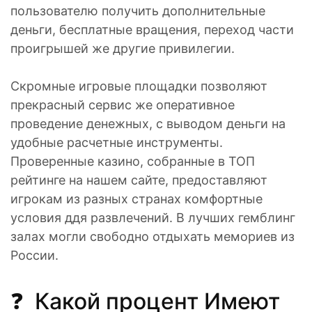
пользователю получить дополнительные
деньги, бесплатные вращения, переход части
проигрышей же другие привилегии.
Скромные игровые площадки позволяют
прекрасный сервис же оперативное
проведение денежных, с выводом деньги на
удобные расчетные инструменты.
Проверенные казино, собранные в ТОП
рейтинге на нашем сайте, предоставляют
игрокам из разных странах комфортные
условия ддя развлечений. В лучших гемблинг
залах могли свободно отдыхать мемориев из
России.
❓ Какой процент Имеют