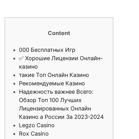
Content
000 Бесплатных Игр
✅ Хорошие Лицензии Онлайн-
казино
такие Топ Онлайн Казино
Рекомендуемые Казино
Надежность важнее Всего:
Обзор Топ 100 Лучших
Лицензированных Онлайн
Казино а России За 2023-2024
Legzo Casino
Rox Casino