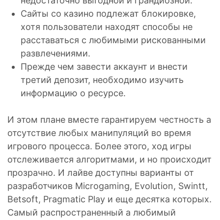
недостаточно выгодной и грандиозной.
Сайты со казино подлежат блокировке,
хотя пользователи находят способы не
расставаться с любимыми рискованными
развлечениями.
Прежде чем завести аккаунт и внести
третий депозит, необходимо изучить
информацию о ресурсе.
И этом плане вместе гарантируем честность а
отсутствие любых манипуляций во время
игрового процесса. Более этого, ход игры
отслеживается алгоритмами, и но происходит
прозрачно. И лайве доступны варианты от
разработчиков Microgaming, Evolution, Swintt,
Betsoft, Pragmatic Play и еще десятка которых.
Самый распространенный а любимый