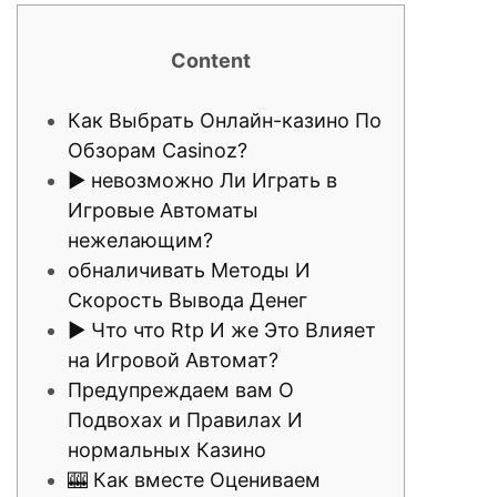
Content
Как Выбрать Онлайн-казино По
Обзорам Casinoz?
▶️ невозможно Ли Играть в
Игровые Автоматы
нежелающим?
обналичивать Методы И
Скорость Вывода Денег
▶️ Что что Rtp И же Это Влияет
на Игровой Автомат?
Предупреждаем вам О
Подвохах и Правилах И
нормальных Казино
🎰 Как вместе Оцениваем