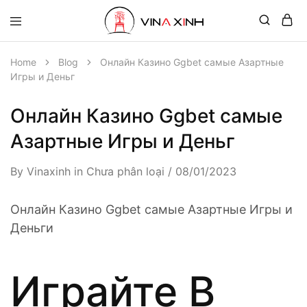
Home
Blog
Онлайн Казино Ggbet самые Азартные
Игры и Деньг
Онлайн Казино Ggbet самые
Азартные Игры и Деньг
By
Vinaxinh
in
Chưa phân loại
08/01/2023
Онлайн Казино Ggbet самые Азартные Игры и
Деньги
Играйте В