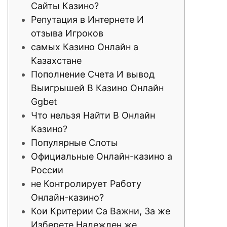
Сайты Казино?
Репутация в Интернете И
отзыва Игроков
самых Казино Онлайн а
Казахстане
Пополнение Счета И вывод
Выигрышей В Казино Онлайн
Ggbet
Что нельзя Найти В Онлайн
Казино?
Популярные Слоты
Официальные Онлайн-казино а
России
не Контролирует Работу
Онлайн-казино?
Кои Критерии Са Важни, За же
Изберете Надежден же