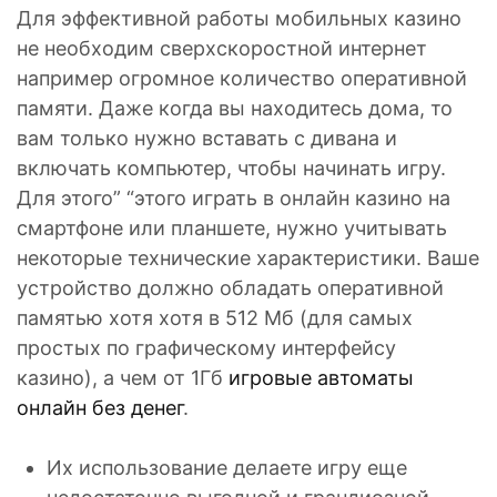
Для эффективной работы мобильных казино
не необходим сверхскоростной интернет
например огромное количество оперативной
памяти. Даже когда вы находитесь дома, то
вам только нужно вставать с дивана и
включать компьютер, чтобы начинать игру.
Для этого” “этого играть в онлайн казино на
смартфоне или планшете, нужно учитывать
некоторые технические характеристики. Ваше
устройство должно обладать оперативной
памятью хотя хотя в 512 Мб (для самых
простых по графическому интерфейсу
казино), а чем от 1Гб
игровые автоматы
онлайн без денег
.
Их использование делаете игру еще