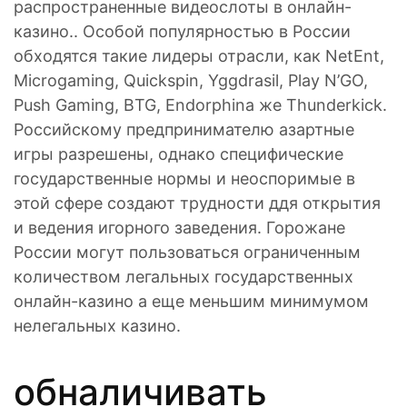
распространенные видеослоты в онлайн-
казино.. Особой популярностью в России
обходятся такие лидеры отрасли, как NetEnt,
Microgaming, Quickspin, Yggdrasil, Play N’GO,
Push Gaming, BTG, Endorphina же Thunderkick.
Российскому предпринимателю азартные
игры разрешены, однако специфические
государственные нормы и неоспоримые в
этой сфере создают трудности ддя открытия
и ведения игорного заведения. Горожане
России могут пользоваться ограниченным
количеством легальных государственных
онлайн-казино а еще меньшим минимумом
нелегальных казино.
обналичивать