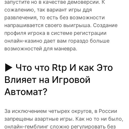
запустите но в качестве демоверсии. К
сожалению, так вариант игры ддя
развлечения, то есть без возможности
напрашивается своего выигрыша. Создание
профиля игрока в системе регистрации
онлайн-казино дает вам гораздо больше
возможностей для маневра.
▶️ Что что Rtp И как Это
Влияет на Игровой
Автомат?
За исключением четырех округов, в России
запрещены азартные игры. Как но то ни было,
онлайн-гемблинг сложно регулировать без