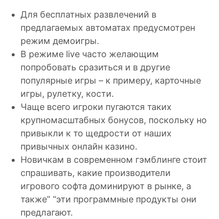
Для бесплатных развлечений в
предлагаемых автоматах предусмотрен
режим демоигры.
В режиме live часто желающим
попробовать сразиться и в другие
популярные игры – к примеру, карточные
игры, рулетку, кости.
Чаще всего игроки пугаются таких
крупномасштабных бонусов, поскольку но
привыкли к то щедрости от наших
привычных онлайн казино.
Новичкам в современном гэмблинге стоит
спрашивать, какие производители
игрового софта доминируют в рынке, а
также” “эти программные продукты они
предлагают.