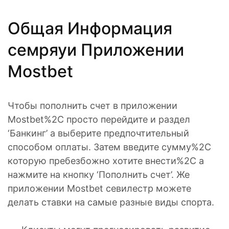
Общая Информация
семряуи Приложении
Mostbet
Чтобы пополнить счет в приложении
Mostbet%2C просто перейдите и раздел
‘Банкинг’ а выберите предпочтительный
способом оплаты. Затем введите сумму%2C
которую пребезбожно хотите внести%2C а
нажмите на кнопку ‘Пополнить счет’. Же
приложении Mostbet севилестр можете
делать ставки на самые разные виды спорта.