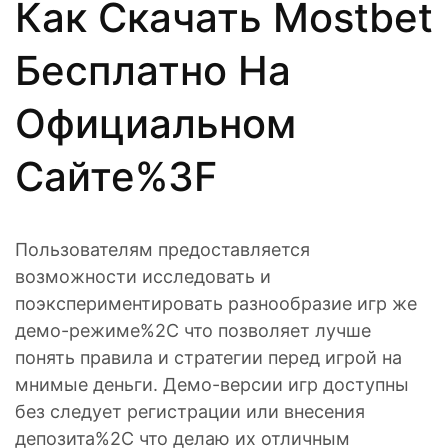
Как Скачать Mostbet
Бесплатно На
Официальном
Сайте%3F
Пользователям предоставляется
возможности исследовать и
поэкспериментировать разнообразие игр же
демо-режиме%2C что позволяет лучше
понять правила и стратегии перед игрой на
мнимые деньги. Демо-версии игр доступны
без следует регистрации или внесения
депозита%2C что делаю их отличным