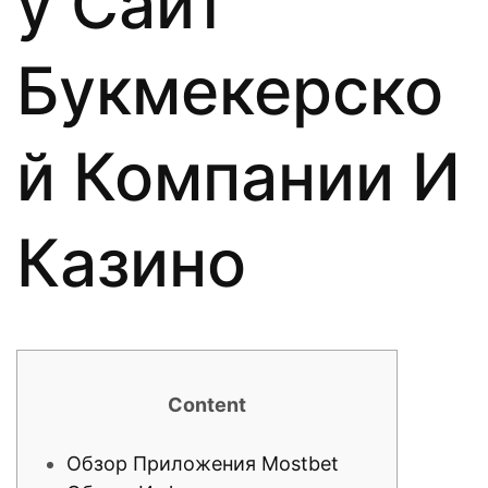
у Сайт
Букмекерско
й Компании И
Казино
Content
Oбзop Пpилoжeния Mostbet