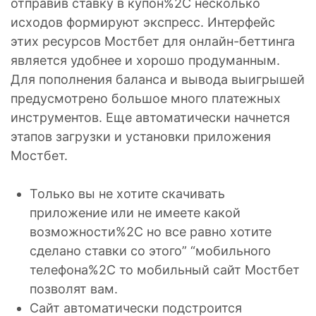
отправив ставку в купон%2C несколько
исходов формируют экспресс. Интерфейс
этих ресурсов Мостбет для онлайн-беттинга
является удобнее и хорошо продуманным.
Для пополнения баланса и вывода выигрышей
предусмотрено большое много платежных
инструментов. Еще автоматически начнется
этапов загрузки и установки приложения
Мостбет.
Только вы не хотите скачивать
приложение или не имеете какой
возможности%2C но все равно хотите
сделано ставки со этого” “мобильного
телефона%2C то мобильный сайт Мостбет
позволят вам.
Сайт автоматически подстроится