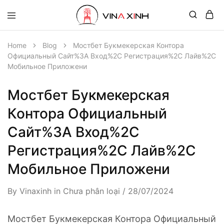
Home
Blog
Мостбет Букмекерская Контора
Официальный Сайт%3A Вход%2C Регистрация%2C Лайв%2C
Мобильное Приложени
Мостбет Букмекерская
Контора Официальный
Сайт%3A Вход%2C
Регистрация%2C Лайв%2C
Мобильное Приложени
By
Vinaxinh
in
Chưa phân loại
28/07/2024
Мостбет Букмекерская Контора Официальный