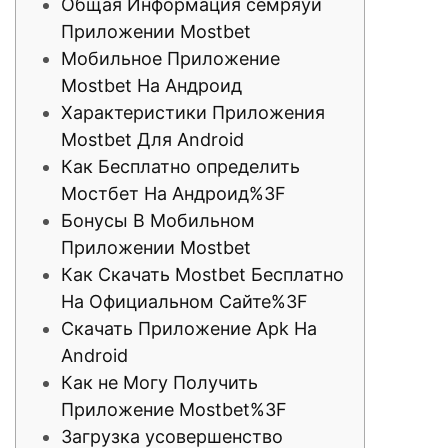
Общая Информация семряуи
Приложении Mostbet
Мобильное Приложение
Mostbet На Андроид
Характеристики Приложения
Mostbet Для Android
Как Бесплатно определить
Мостбет На Андроид%3F
Бонусы В Мобильном
Приложении Mostbet
Как Скачать Mostbet Бесплатно
На Официальном Сайте%3F
Скачать Приложение Apk На
Android
Как не Могу Получить
Приложение Mostbet%3F
Загрузка усовершенство