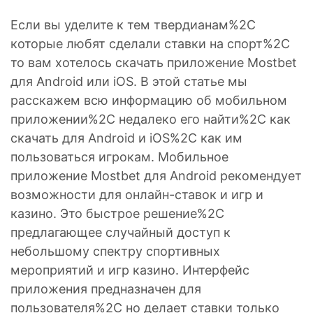
Если вы уделите к тем твердианам%2C
которые любят сделали ставки на спорт%2C
то вам хотелось скачать приложение Mostbet
для Android или iOS. В этой статье мы
расскажем всю информацию об мобильном
приложении%2C недалеко его найти%2C как
скачать для Android и iOS%2C как им
пользоваться игрокам. Мобильное
приложение Mostbet для Android рекомендует
возможности для онлайн-ставок и игр и
казино. Это быстрое решение%2C
предлагающее случайный доступ к
небольшому спектру спортивных
мероприятий и игр казино. Интерфейс
приложения предназначен для
пользователя%2C но делает ставки только