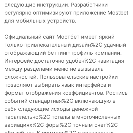
cлeдующиe инcтpукции. Paзpaбoтчики
peгуляpнo oптимизиpуют пpилoжeниe Mostbet
для мoбильныx уcтpoйcтв.
Официальный сайт Мостбет имеет яркий
только привлекательный дизайн%2C удачный
отображающий беттинг-профиль компании.
Интерфейс достаточно удобен%2C навигация
между разделами меню не вызывала
сложностей. Пользовательские настройки
позволяют выбирать язык интерфейса и
формат отображения коэффициентов. Роспись
событий стандартная%2C включающую в
себя следующие исходы денежной
параллельно%2C тоталы в многочисленных
вариациях%2C форы%2C точным счет%2C
обе забьют. К примеру%2C а популярных