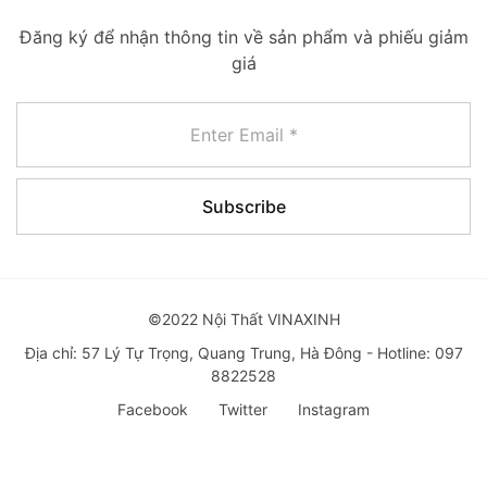
Đăng ký để nhận thông tin về sản phẩm và phiếu giảm
giá
©2022 Nội Thất VINAXINH
Địa chỉ: 57 Lý Tự Trọng, Quang Trung, Hà Đông - Hotline: 097
8822528
Facebook
Twitter
Instagram