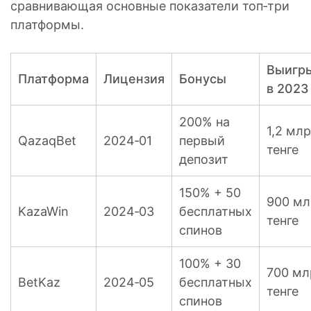
сравнивающая основные показатели топ‑три
платформы.
Выигр
Платформа
Лицензия
Бонусы
в 2023 
200% на
1,2 мл
QazaqBet
2024‑01
первый
тенге
депозит
150% + 50
900 мл
KazaWin
2024‑03
бесплатных
тенге
спинов
100% + 30
700 мл
BetKaz
2024‑05
бесплатных
тенге
спинов