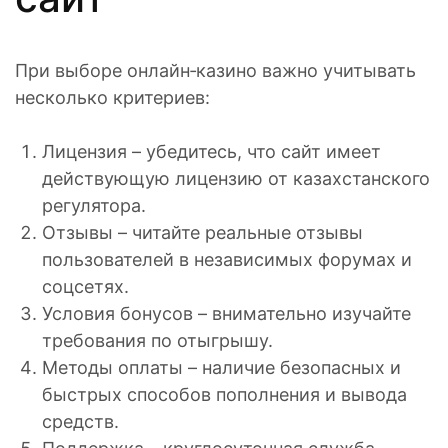
При выборе онлайн‑казино важно учитывать
несколько критериев:
Лицензия – убедитесь, что сайт имеет
действующую лицензию от казахстанского
регулятора.
Отзывы – читайте реальные отзывы
пользователей в независимых форумах и
соцсетях.
Условия бонусов – внимательно изучайте
требования по отыгрышу.
Методы оплаты – наличие безопасных и
быстрых способов пополнения и вывода
средств.