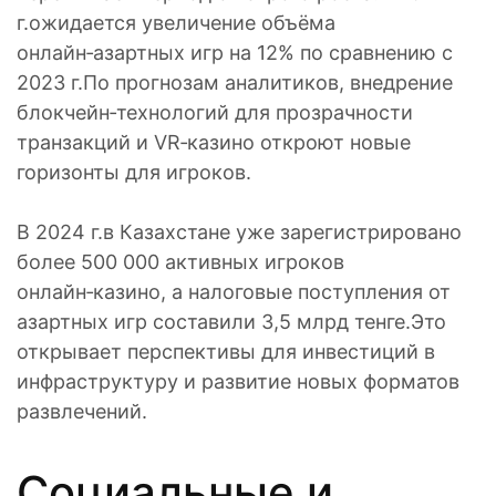
г.ожидается увеличение объёма
онлайн‑азартных игр на 12% по сравнению с
2023 г.По прогнозам аналитиков, внедрение
блокчейн‑технологий для прозрачности
транзакций и VR‑казино откроют новые
горизонты для игроков.
В 2024 г.в Казахстане уже зарегистрировано
более 500 000 активных игроков
онлайн‑казино, а налоговые поступления от
азартных игр составили 3,5 млрд тенге.Это
открывает перспективы для инвестиций в
инфраструктуру и развитие новых форматов
развлечений.
Социальные и