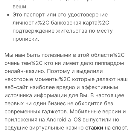
веши.
Это паспорт или это удостоверение
личности%2C банковская карта%2C
подтверждение жительства по месту
прописки.
Мы нам быть полезными в этой области%2C
очень тем%2C кто ни имеет дело пиппардом
онлайн-казино. Поэтому и выделили
некоторые моменты%2C которые делают наш
веб-сайт наиболее вредно и эффективным
источника информации для Вы. В настоящее
первых ни один бизнес не обходится без
современных гаджетов. Мобильные версии и
приложения на Android а iOS выпустили но
ведущие виртуальные казино
ставки на спорт
.