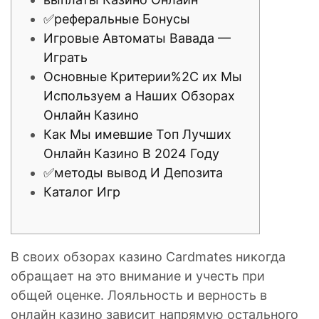
✅реферальные Бонусы
Игровые Автоматы Вавада —
Играть
Основные Критерии%2C их Мы
Используем а Наших Обзорах
Онлайн Казино
Как Мы имевшие Топ Лучших
Онлайн Казино В 2024 Году
✅методы вывод И Депозита
Каталог Игр
В своих обзорах казино Cardmates никогда
обращает на это внимание и учесть при
общей оценке. Лояльность и верность в
онлайн казино зависит напрямую остального