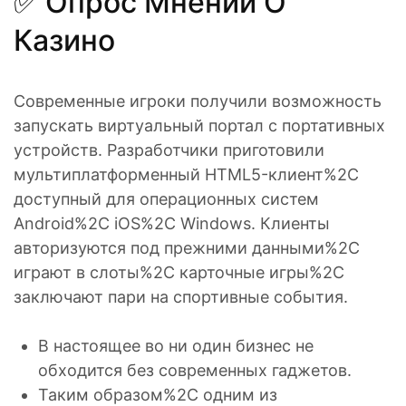
✅ Опрос Мнений О
Казино
Современные игроки получили возможность
запускать виртуальный портал с портативных
устройств. Разработчики приготовили
мультиплатформенный HTML5-клиент%2C
доступный для операционных систем
Android%2C iOS%2C Windows. Клиенты
авторизуются под прежними данными%2C
играют в слоты%2C карточные игры%2C
заключают пари на спортивные события.
В настоящее во ни один бизнес не
обходится без современных гаджетов.
Таким образом%2C одним из