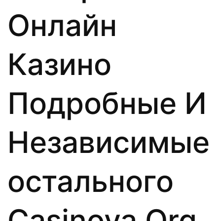
Онлайн
Казино
Подробные И
Независимые
остального
Casinova Org