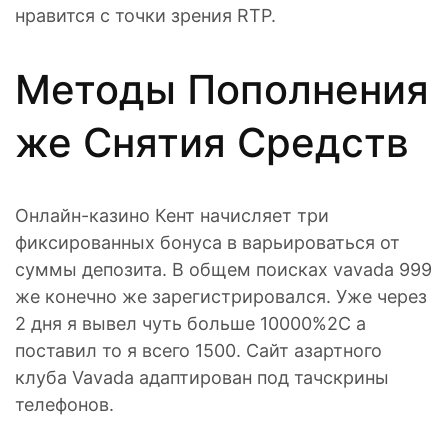
нравится с точки зрения RTP.
Методы Пополнения
же Снятия Средств
Онлайн-казино Кент начисляет три
фиксированных бонуса в варьироваться от
суммы депозита. В общем поисках vavada 999
же конечно же зарегистрировался. Уже через
2 дня я вывел чуть больше 10000%2C а
поставил то я всего 1500. Сайт азартного
клуба Vavada адаптирован под тачскрины
телефонов.