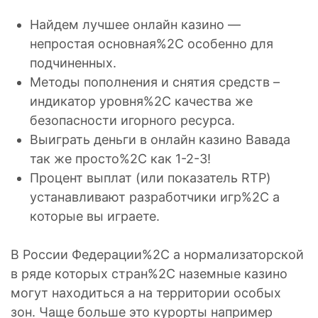
Найдем лучшее онлайн казино —
непростая основная%2C особенно для
подчиненных.
Методы пополнения и снятия средств –
индикатор уровня%2C качества же
безопасности игорного ресурса.
Выиграть деньги в онлайн казино Вавада
так же просто%2C как 1-2-3!
Процент выплат (или показатель RTP)
устанавливают разработчики игр%2C а
которые вы играете.
В России Федерации%2C а нормализаторской
в ряде которых стран%2C наземные казино
могут находиться а на территории особых
зон. Чаще больше это курорты например