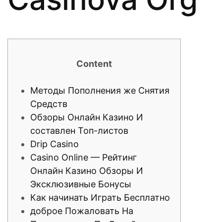
Content
Методы Пополнения же Снятия
Средств
Обзоры Онлайн Казино И
составлен Топ-листов
Drip Casino
Casino Online — Pейтинг
Онлайн Казино Обзоры И
Эксклюзивные Бонусы
Как начинать Играть Бесплатно
доброе Пожаловать На