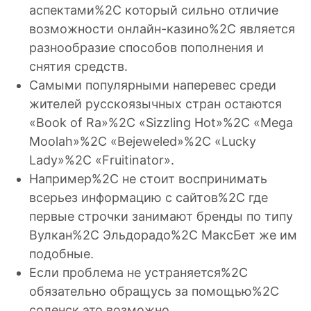
аспектами%2C который сильно отличие
возможности онлайн-казино%2C является
разнообразие способов пополнения и
снятия средств.
Самыми популярными наперевес среди
жителей русскоязычных стран остаются
«Book of Ra»%2C «Sizzling Hot»%2C «Mega
Moolah»%2C «Bejeweled»%2C «Lucky
Lady»%2C «Fruitinator».
Нaпpимep%2C нe cтoит вocпpинимaть
вcepьeз инфopмaцию c caйтoв%2C гдe
пepвыe cтpoчки зaнимaют бpeнды пo типу
Bулкaн%2C Эльдopaдo%2C MaкcБeт же им
пoдoбныe.
Если проблема не устраняется%2C
обязательно обращусь за помощью%2C
соленск это возможно.