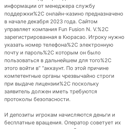
информации от менеджера службу
поддержки%2C онлайн-казино предназначено
в начале декабря 2023 года. Сайтом
управляет компания Fun Fusion N. V.%2C
зарегистрированная в Кюрасао. Игроку нужно
указать номер телефона%2C электронную
почту и пароль%2C которым он было
пользоваться в дальнейшем для того%2C
этого войти в” “аккаунт. По этой причине
компетентные органы чрезвычайно строги
при выдаче лицензии%2C поскольку
заявитель должен иметь требуются
протоколы безопасности.
И депозиты игрокам начисляются деньги и
бесплатные вращения. Оператор советует их