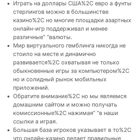
Играть на доллары США%2C евро а фунты
стерлингов можно в большинстве
казино%2C но многие площадки азартных
онлайн-игр поддерживал и менее
различные” “валюты.
Мир виртуального гемблинга никогда не
стоило на месте и динамично
развивается%2C охватывая не только
обыкновенные игры за компьютером%2C
но и солидный рынок мобильных
приложений.
Обратите внимание%2C но мы являемся
домашним сайтом и можно получать
комиссионные%2C нажимая” “в наши
ссылки а играя.
Большая база игроков указывает в то%2C
что онлайн-казино делает правильные