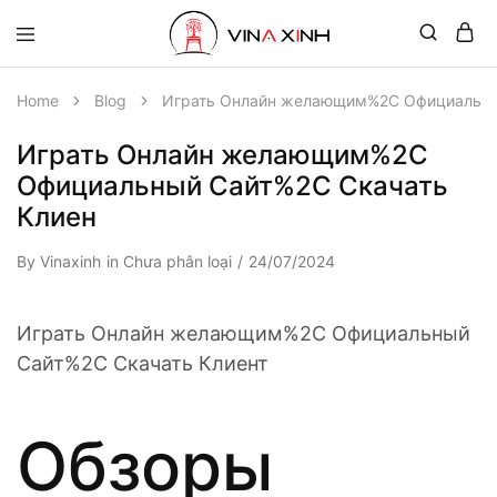
Home
Blog
Играть Онлайн желающим%2C Официальны
Играть Онлайн желающим%2C
Официальный Сайт%2C Скачать
Клиен
By
Vinaxinh
in
Chưa phân loại
24/07/2024
Играть Онлайн желающим%2C Официальный
Сайт%2C Скачать Клиент
Обзоры