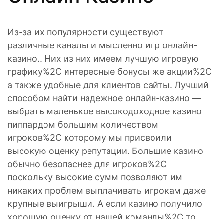
Из-за их популярности существуют
различные каналы и мысленно игр онлайн-
казино.. Них из них имеем лучшую игровую
графику%2C интересные бонусы же акции%2C
а также удобные для клиентов сайты. Лучший
способом найти надежное онлайн-казино —
выбрать маленькое высокодоходное казино
пиппардом большим количеством
игроков%2C которому мы присвоили
высокую оценку репутации. Большие казино
обычно безопаснее для игроков%2C
поскольку высокие сумм позволяют им
никаких проблем выплачивать игрокам даже
крупные выигрыши. А если казино получило
хорошую оценку от нашей команды%2C то