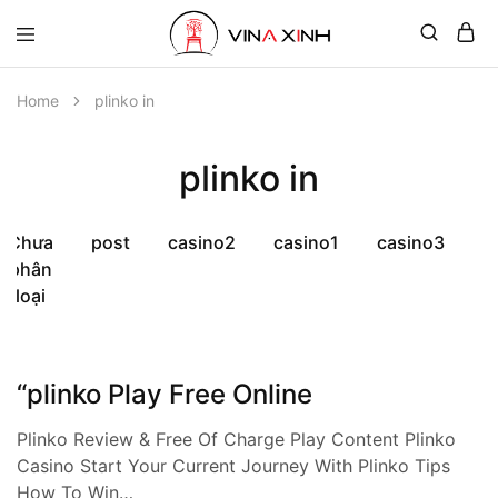
Home
plinko in
plinko in
Chưa
post
casino2
casino1
casino3
c
phân
loại
“plinko Play Free Online
Plinko Review & Free Of Charge Play Content Plinko
Casino Start Your Current Journey With Plinko Tips
How To Win…