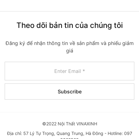
Theo dõi bản tin của chúng tôi
Đăng ký để nhận thông tin về sản phẩm và phiếu giảm
giá
©2022 Nội Thất VINAXINH
Địa chỉ: 57 Lý Tự Trọng, Quang Trung, Hà Đông - Hotline: 097