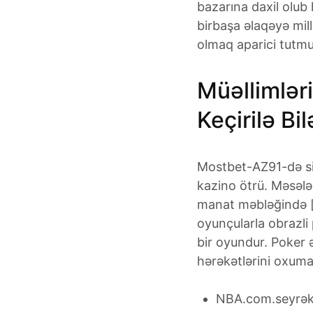
bazarına daxil olub 
birbaşa əlaqəyə mil
olmaq aparici tutmu
Müəllimlər
Keçirilə Bi
Mostbet-AZ91-də siz
kazino ötrü. Məsəl
manat məbləğində […
oyunçularla obrazli
bir oyundur. Poker ə
hərəkətlərini oxumağ
NBA.com.seyrək s