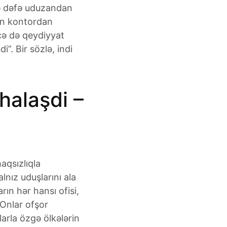
çə dəfə uduzandan
lən kontordan
cə də qeydiyyat
”. Bir sözlə, indi
ahalaşdi –
aqsızlıqla
lnız uduşlarını ala
rın hər hansı ofisi,
Onlar ofşor
arla özgə ölkələrin