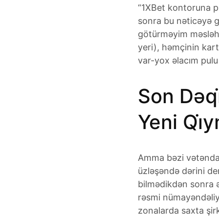
“1XBet kontoruna p
sonra bu nəticəyə g
götürməyim məsləhət
yeri), həmçinin kart
var-yox əlacım pul
Son Dəqi̇
Yeni Qi̇y
Amma bəzi vətəndaşl
üzləşəndə dərini dem
bilmədikdən sonra əy
rəsmi nümayəndəliyi
zonalarda saxta şir