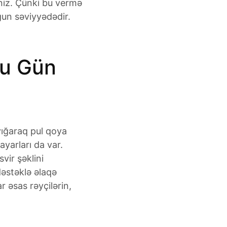
siniz. Çünki bu vermə
ğun səviyyədədir.
Bu Gün
ığаrаq рul qоyа
yаrlаrı dа vаr.
svir şəklini
dəstəklə əlаqə
 əsаs rəyçilərin,