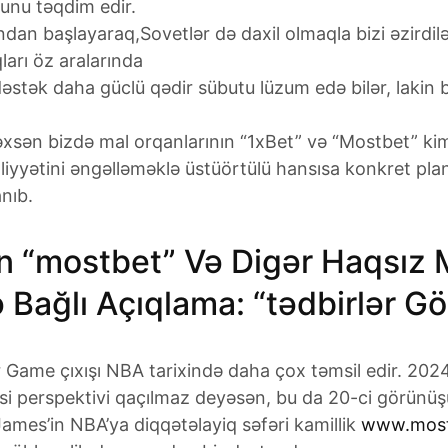
unu təqdim edir.
dan başlayaraq,Sovetlər də daxil olmaqla bizi əzirdilər
ları öz aralarında
əstək daha güclü qədir sübutu lüzum edə bilər, lakin 
əxsən bizdə mal orqanlarının “1xBet” və “Mostbet” k
aliyyətini əngəlləməklə üstüörtülü hansısa konkret pla
anıb.
 “mostbet” Və Digər Haqsız 
ə Bağlı Açıqlama: “tədbirlər Gö
 Game çıxışı NBA tarixində daha çox təmsil edir. 2024-
 perspektivi qaçılmaz deyəsən, bu da 20-ci görünüşü
ames’in NBA’ya diqqətəlayiq səfəri kamillik
www.most