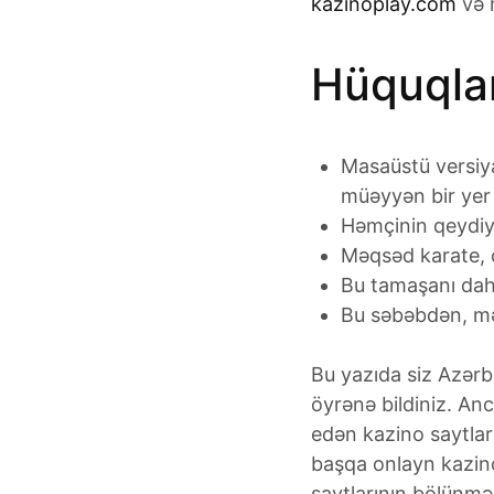
kazinoplay.com
və 
Hüquqlar
Masaüstü versiya
müəyyən bir yer 
Həmçinin qeydiyy
Məqsəd karate, c
Bu tamaşanı dah
Bu səbəbdən, mə
Bu yazıda siz Azər
öyrənə bildiniz. Anc
edən kazino saytları
başqa onlayn kazino
saytlarının bölünməz