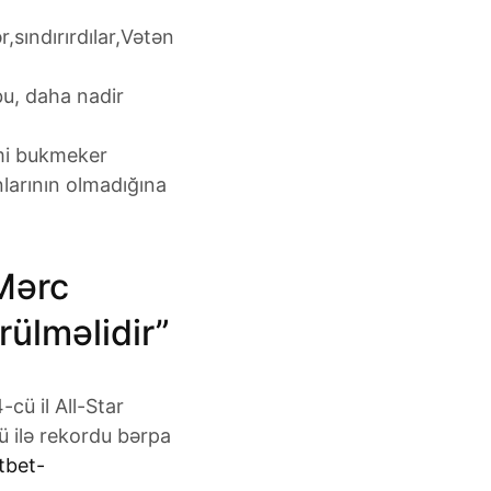
,sındırırdılar,Vətən
bu, daha nadir
imi bukmeker
nlarının olmadığına
Mərc
rülməlidir”
cü il All-Star
 ilə rekordu bərpa
bet-