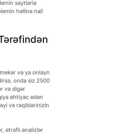
 Həmin saytlarla
emin həllinə nail
 Tərəfindən
kmeker və ya onlayn
irsə, onda siz 2500
r və digər
giya ehtiyac edən
əyi və rəqiblərinizin
 ətraflı analizlər