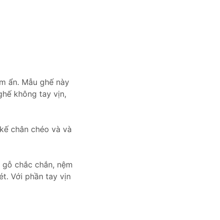
iềm ẩn. Mẫu ghế này
ghế không tay vịn,
 kế chân chéo và và
g gỗ chắc chắn, nệm
t. Với phần tay vịn