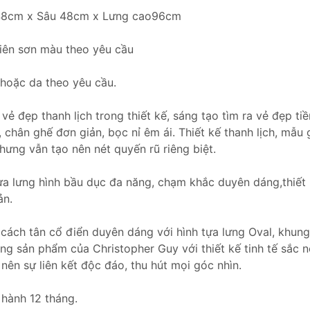
 48cm x Sâu 48cm x Lưng cao96cm
hiên sơn màu theo yêu cầu
i hoặc da theo yêu cầu.
vẻ đẹp thanh lịch trong thiết kế, sáng tạo tìm ra vẻ đẹp t
 chân ghế đơn giản, bọc nỉ êm ái. Thiết kế thanh lịch, mẫu 
ưng vẫn tạo nên nét quyến rũ riêng biệt.
tựa lưng hình bầu dục đa năng, chạm khắc duyên dáng,thiết
ản.
cách tân cổ điển duyên dáng với hình tựa lưng Oval, khun
g sản phẩm của Christopher Guy với thiết kế tinh tế sắc né
 nên sự liên kết độc đáo, thu hút mọi góc nhìn.
hành 12 tháng.