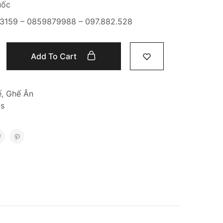
uốc
6.3159 – 0859879988 – 097.882.528
Add To Cart
ế
,
Ghế Ăn
is