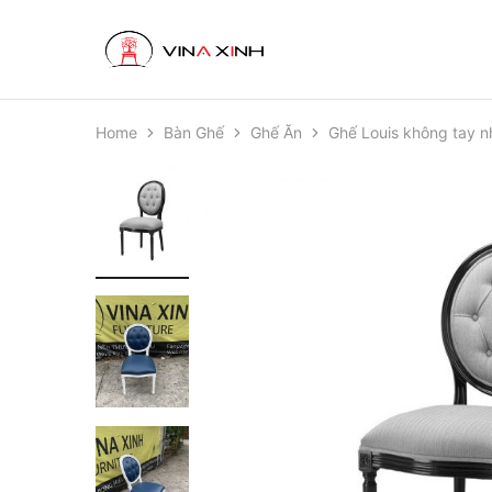
VINAXINH
Nội
Thất
VINAXINH
Home
Bàn Ghế
Ghế Ăn
Ghế Louis không tay n