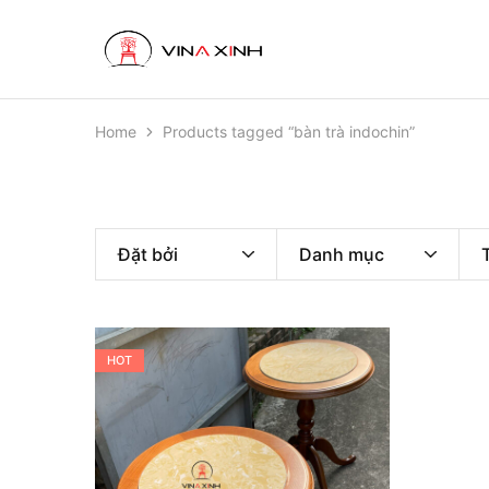
VINAXINH
Nội
Thất
VINAXINH
Home
Products tagged “bàn trà indochin”
Đặt bởi
Danh mục
HOT