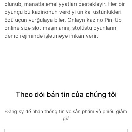
olunub, manatla əməliyyatları dəstəkləyir. Hər bir
oyunçu bu kazinonun verdiyi unikal üstünlükləri
özü üçün vurğulaya bilər. Onlayn kazino Pin-Up
online sizə slot maşınlarını, stolüstü oyunlarını
demo rejimində işlətməyə imkan verir.
Theo dõi bản tin của chúng tôi
Đăng ký để nhận thông tin về sản phẩm và phiếu giảm
giá