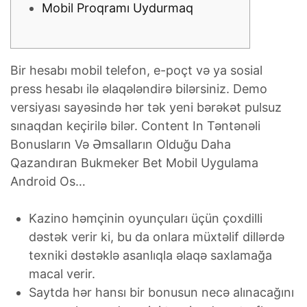
Mobil Proqramı Uydurmaq
Bir hesabı mobil telefon, e-poçt və ya sosial
press hesabı ilə əlaqələndirə bilərsiniz. Demo
versiyası sayəsində hər tək yeni bərəkət pulsuz
sınaqdan keçirilə bilər. Content In Təntənəli
Bonusların Və Əmsalların Olduğu Daha
Qazandıran Bukmeker Bet Mobil Uygulama
Android Os…
Kazino həmçinin oyunçuları üçün çoxdilli
dəstək verir ki, bu da onlara müxtəlif dillərdə
texniki dəstəklə asanlıqla əlaqə saxlamağa
macal verir.
Saytda hər hansı bir bonusun necə alınacağını