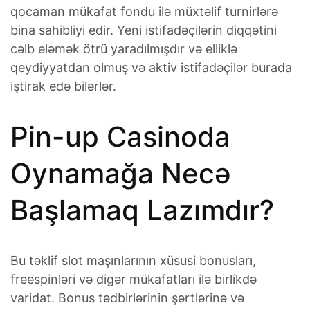
qocaman mükafat fondu ilə müxtəlif turnirlərə
bina sahibliyi edir. Yeni istifadəçilərin diqqətini
cəlb eləmək ötrü yaradılmışdır və elliklə
qeydiyyatdan olmuş və aktiv istifadəçilər burada
iştirak edə bilərlər.
Pin-up Casinoda
Oynamağa Necə
Başlamaq Lazımdır?
Bu təklif slot maşınlarının xüsusi bonusları,
freespinləri və digər mükafatları ilə birlikdə
varidat. Bonus tədbirlərinin şərtlərinə və