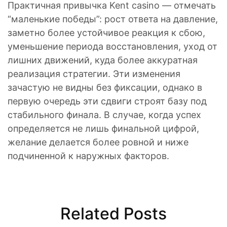
Практичная привычка Kent casino — отмечать
“маленькие победы”: рост ответа на давление,
заметно более устойчивое реакция к сбою,
уменьшение периода восстановления, уход от
лишних движений, куда более аккуратная
реализация стратегии. Эти изменения
зачастую не видны без фиксации, однако в
первую очередь эти сдвиги строят базу под
стабильного финала. В случае, когда успех
определяется не лишь финальной цифрой,
желание делается более ровной и ниже
подчиненной к наружных факторов.
Related Posts