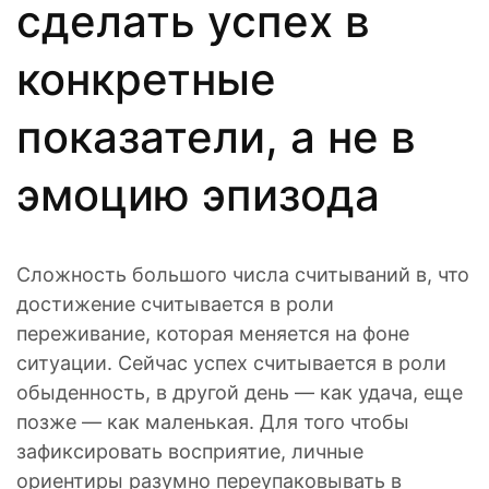
сделать успех в
конкретные
показатели, а не в
эмоцию эпизода
Сложность большого числа считываний в, что
достижение считывается в роли
переживание, которая меняется на фоне
ситуации. Сейчас успех считывается в роли
обыденность, в другой день — как удача, еще
позже — как маленькая. Для того чтобы
зафиксировать восприятие, личные
ориентиры разумно переупаковывать в