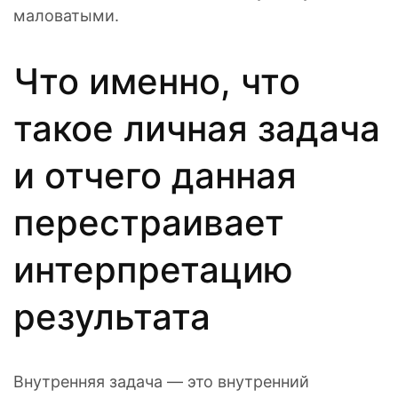
маловатыми.
Что именно, что
такое личная задача
и отчего данная
перестраивает
интерпретацию
результата
Внутренняя задача — это внутренний