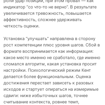
роли удар позиции, при этом провал — как
индикатор “со что-то не верно”. В результате
увеличивается тревожность, повышается
аффективность, сложнее удерживать
четкость оценки.
Установка “улучшать” направлена в сторону
рост компетенции плюс уровня шагов. Сбой в
формате воспринимается как информация:
какое место именно не сработало, где именно
сломался алгоритм, какая установка просит
настройки. Психологический режим Кент
делается более функциональным. Оценка
достижения перестает зависеть к разовых
исходов и стартует опираться на измеримые
сдвиги: ниже избыточных шагов, точнее
считывание контекста, ровнее темп,