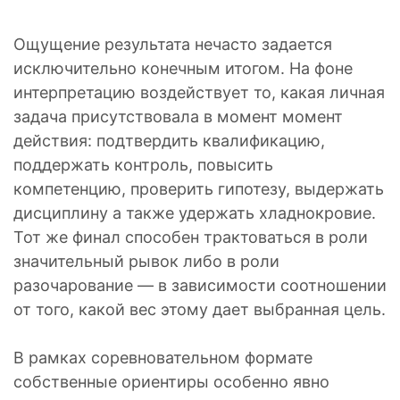
Ощущение результата нечасто задается
исключительно конечным итогом. На фоне
интерпретацию воздействует то, какая личная
задача присутствовала в момент момент
действия: подтвердить квалификацию,
поддержать контроль, повысить
компетенцию, проверить гипотезу, выдержать
дисциплину а также удержать хладнокровие.
Тот же финал способен трактоваться в роли
значительный рывок либо в роли
разочарование — в зависимости соотношении
от того, какой вес этому дает выбранная цель.
В рамках соревновательном формате
собственные ориентиры особенно явно