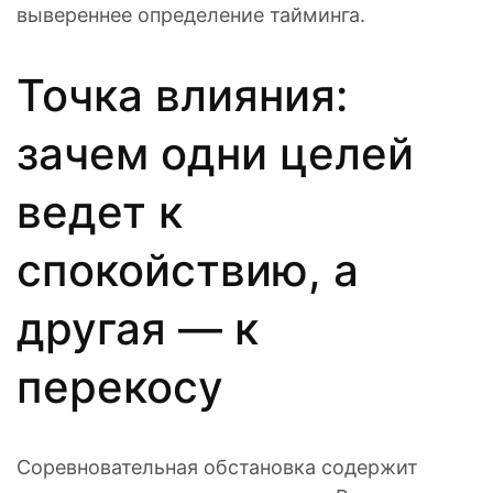
вывереннее определение тайминга.
Точка влияния:
зачем одни целей
ведет к
спокойствию, а
другая — к
перекосу
Соревновательная обстановка содержит