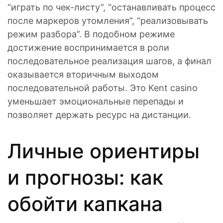
“играть по чек-листу”, “останавливать процесс
после маркеров утомления”, “реализовывать
режим разбора”. В подобном режиме
достижение воспринимается в роли
последовательное реализация шагов, а финал
оказывается вторичным выходом
последовательной работы. Это Kent casino
уменьшает эмоциональные перепады и
позволяет держать ресурс на дистанции.
Личные ориентиры
и прогнозы: как
обойти капкана