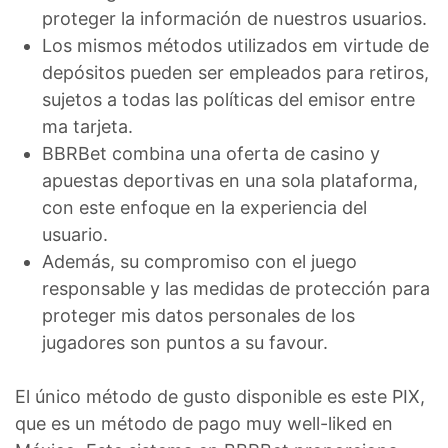
proteger la información de nuestros usuarios.
Los mismos métodos utilizados em virtude de
depósitos pueden ser empleados para retiros,
sujetos a todas las políticas del emisor entre
ma tarjeta.
BBRBet combina una oferta de casino y
apuestas deportivas en una sola plataforma,
con este enfoque en la experiencia del
usuario.
Además, su compromiso con el juego
responsable y las medidas de protección para
proteger mis datos personales de los
jugadores son puntos a su favour.
El único método de gusto disponible es este PIX,
que es un método de pago muy well-liked en