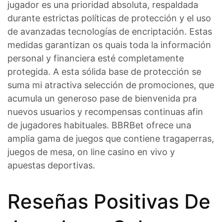
jugador es una prioridad absoluta, respaldada
durante estrictas políticas de protección y el uso
de avanzadas tecnologías de encriptación. Estas
medidas garantizan os quais toda la información
personal y financiera esté completamente
protegida. A esta sólida base de protección se
suma mi atractiva selección de promociones, que
acumula un generoso pase de bienvenida pra
nuevos usuarios y recompensas continuas afin
de jugadores habituales. BBRBet ofrece una
amplia gama de juegos que contiene tragaperras,
juegos de mesa, on line casino en vivo y
apuestas deportivas.
Reseñas Positivas De