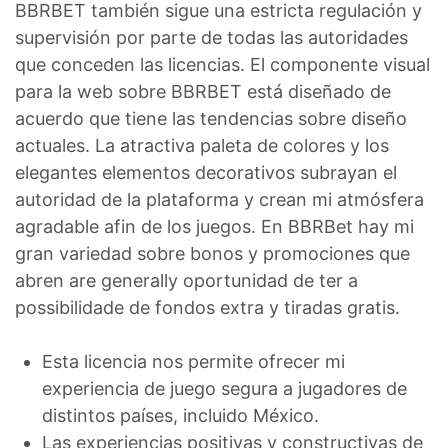
BBRBET también sigue una estricta regulación y
supervisión por parte de todas las autoridades
que conceden las licencias. El componente visual
para la web sobre BBRBET está diseñado de
acuerdo que tiene las tendencias sobre diseño
actuales. La atractiva paleta de colores y los
elegantes elementos decorativos subrayan el
autoridad de la plataforma y crean mi atmósfera
agradable afin de los juegos. En BBRBet hay mi
gran variedad sobre bonos y promociones que
abren are generally oportunidad de ter a
possibilidade de fondos extra y tiradas gratis.
Esta licencia nos permite ofrecer mi
experiencia de juego segura a jugadores de
distintos países, incluido México.
Las experiencias positivas y constructivas de