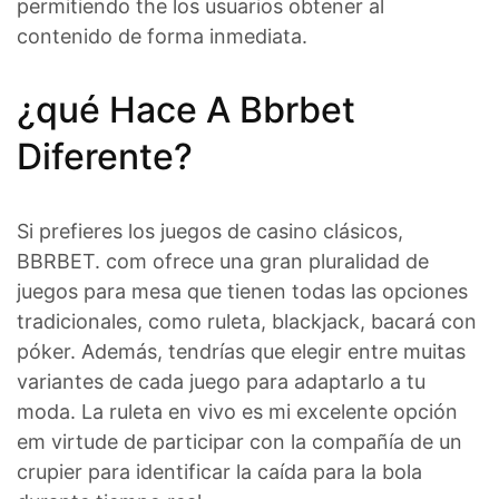
permitiendo the los usuarios obtener al
contenido de forma inmediata.
¿qué Hace A Bbrbet
Diferente?
Si prefieres los juegos de casino clásicos,
BBRBET. com ofrece una gran pluralidad de
juegos para mesa que tienen todas las opciones
tradicionales, como ruleta, blackjack, bacará con
póker. Además, tendrías que elegir entre muitas
variantes de cada juego para adaptarlo a tu
moda. La ruleta en vivo es mi excelente opción
em virtude de participar con la compañía de un
crupier para identificar la caída para la bola