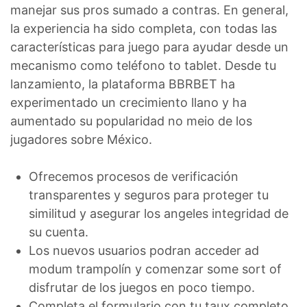
manejar sus pros sumado a contras. En general,
la experiencia ha sido completa, con todas las
características para juego para ayudar desde un
mecanismo como teléfono to tablet. Desde tu
lanzamiento, la plataforma BBRBET ha
experimentado un crecimiento llano y ha
aumentado su popularidad no meio de los
jugadores sobre México.
Ofrecemos procesos de verificación
transparentes y seguros para proteger tu
similitud y asegurar los angeles integridad de
su cuenta.
Los nuevos usuarios podran acceder ad
modum trampolín y comenzar some sort of
disfrutar de los juegos en poco tiempo.
Completa el formulario con tu taux completo,