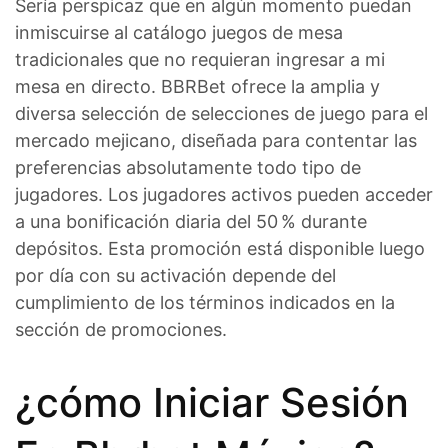
Sería perspicaz que en algún momento puedan
inmiscuirse al catálogo juegos de mesa
tradicionales que no requieran ingresar a mi
mesa en directo. BBRBet ofrece la amplia y
diversa selección de selecciones de juego para el
mercado mejicano, diseñada para contentar las
preferencias absolutamente todo tipo de
jugadores. Los jugadores activos pueden acceder
a una bonificación diaria del 50 % durante
depósitos. Esta promoción está disponible luego
por día con su activación depende del
cumplimiento de los términos indicados en la
sección de promociones.
¿cómo Iniciar Sesión