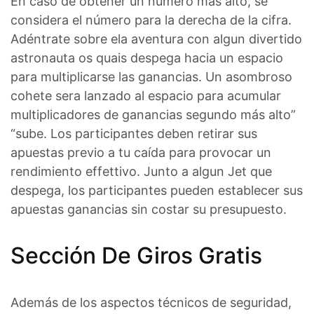
En caso de obtener un número más alto, se
considera el número para la derecha de la cifra.
Adéntrate sobre ela aventura con algun divertido
astronauta os quais despega hacia un espacio
para multiplicarse las ganancias. Un asombroso
cohete sera lanzado al espacio para acumular
multiplicadores de ganancias segundo más alto”
“sube. Los participantes deben retirar sus
apuestas previo a tu caída para provocar un
rendimiento effettivo. Junto a algun Jet que
despega, los participantes pueden establecer sus
apuestas ganancias sin costar su presupuesto.
Sección De Giros Gratis
Además de los aspectos técnicos de seguridad,