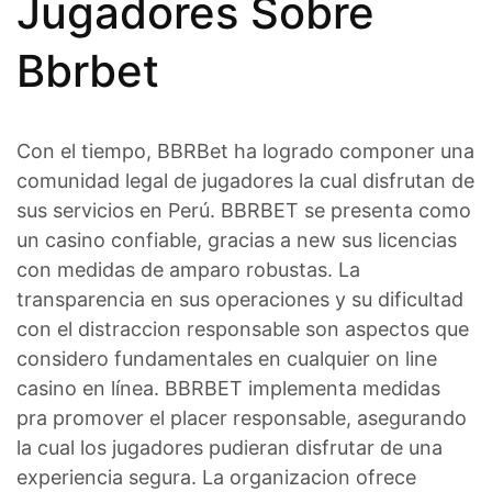
Jugadores Sobre
Bbrbet
Con el tiempo, BBRBet ha logrado componer una
comunidad legal de jugadores la cual disfrutan de
sus servicios en Perú. BBRBET se presenta como
un casino confiable, gracias a new sus licencias
con medidas de amparo robustas. La
transparencia en sus operaciones y su dificultad
con el distraccion responsable son aspectos que
considero fundamentales en cualquier on line
casino en línea. BBRBET implementa medidas
pra promover el placer responsable, asegurando
la cual los jugadores pudieran disfrutar de una
experiencia segura. La organizacion ofrece