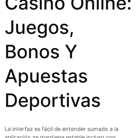
Casino Online:
Juegos,
Bonos Y
Apuestas
Deportivas
La interfaz es fácil de entender sumado a la
aplicación ze mantiene estable incluso con