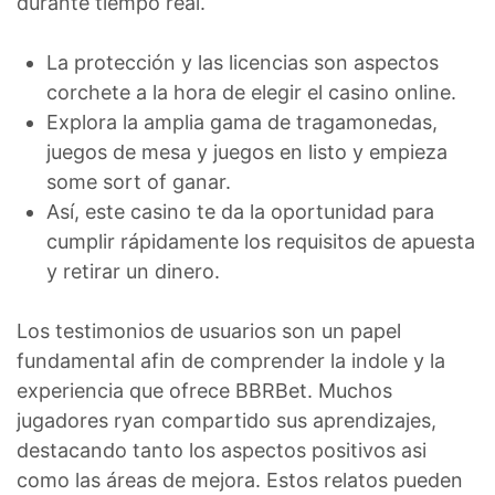
durante tiempo real.
La protección y las licencias son aspectos
corchete a la hora de elegir el casino online.
Explora la amplia gama de tragamonedas,
juegos de mesa y juegos en listo y empieza
some sort of ganar.
Así, este casino te da la oportunidad para
cumplir rápidamente los requisitos de apuesta
y retirar un dinero.
Los testimonios de usuarios son un papel
fundamental afin de comprender la indole y la
experiencia que ofrece BBRBet. Muchos
jugadores ryan compartido sus aprendizajes,
destacando tanto los aspectos positivos asi
como las áreas de mejora. Estos relatos pueden