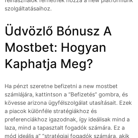
felhasználók férhetnek hozzá a new platformunk
szolgáltatásaihoz.
Üdvözlő Bónusz A
Mostbet: Hogyan
Kaphatja Meg?
Ha pénzt szeretne befizetni a new mostbet
számlájára, kattintson a “Befizetés” gombra, és
kövesse arizona ügyfélszolgálat utasításait. Ezek
a piacok különféle stratégiákhoz és
preferenciákhoz igazodnak, így ideálisak mind a
laza, mind a tapasztalt fogadók számára. Ez a
mód ideális a” “stratégiai fogadók számára, akik