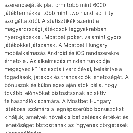
szerencsejáték platform több mint 6000
játéktermékkel több mint two hundred fifty
szolgáltatótól. A statisztikák szerint a
magyarországi játékosok leggyakrabban
nyerőgépekkel, Mostbet poker, valamint gyors
játékokkal játszanak. A Mostbet Hungary
mobilalkalmazás Android és iOS rendszerekre
érhető el. Az alkalmazás minden funkciója
megegyezik” “az asztali verzióéval, beleértve a
fogadások, játékok és tranzakciók lehetőségét. A
bónuszok és különleges ajánlatok célja, hogy
további előnyöket biztosítsanak az aktív
felhasználók számára. A Mostbet Hungary
játékosai számára a legnépszerűbb bónuszokat
kínáljuk, amelyek növelik a befizetések értékét és
lehetőséget biztosítanak az ingyenes pörgetések