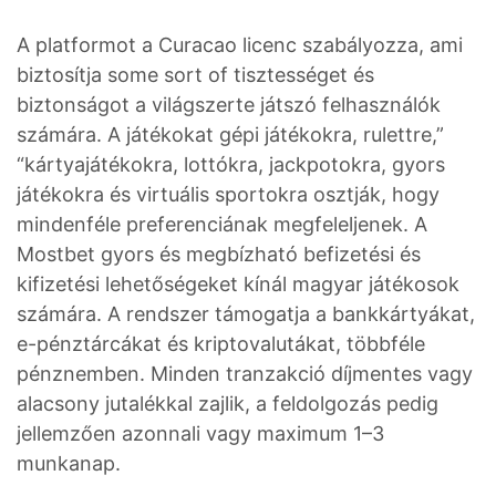
A platformot a Curacao licenc szabályozza, ami
biztosítja some sort of tisztességet és
biztonságot a világszerte játszó felhasználók
számára. A játékokat gépi játékokra, rulettre,”
“kártyajátékokra, lottókra, jackpotokra, gyors
játékokra és virtuális sportokra osztják, hogy
mindenféle preferenciának megfeleljenek. A
Mostbet gyors és megbízható befizetési és
kifizetési lehetőségeket kínál magyar játékosok
számára. A rendszer támogatja a bankkártyákat,
e-pénztárcákat és kriptovalutákat, többféle
pénznemben. Minden tranzakció díjmentes vagy
alacsony jutalékkal zajlik, a feldolgozás pedig
jellemzően azonnali vagy maximum 1–3
munkanap.