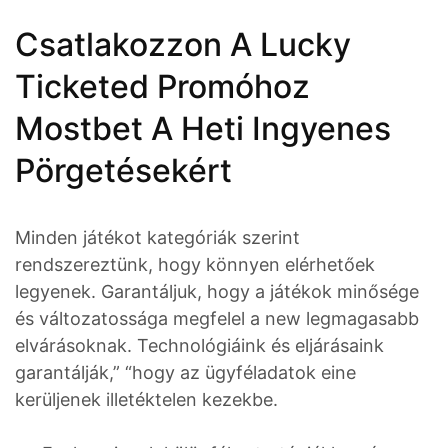
Csatlakozzon A Lucky
Ticketed Promóhoz
Mostbet A Heti Ingyenes
Pörgetésekért
Minden játékot kategóriák szerint
rendszereztünk, hogy könnyen elérhetőek
legyenek. Garantáljuk, hogy a játékok minősége
és változatossága megfelel a new legmagasabb
elvárásoknak. Technológiáink és eljárásaink
garantálják,” “hogy az ügyféladatok eine
kerüljenek illetéktelen kezekbe.