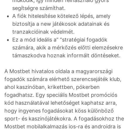
működik, így minden felhasználó gyors
segítségre számíthat.
A fiók hitelesítése kötelező lépés, amely
biztosítja a new játékosok adatainak és
tranzakcióinak védelmét.
Ez a mód ideális a” “stratégiai fogadók
számára, akik a mérkőzés előtti elemzésekre
támaszkodva hoznak informált döntéseket.
A Mostbet hivatalos oldala a magyarországi
fogadók számára elérhető szerencsejáték klub,
ahol kaszinóban, krikettben, pókerben
fogadhatsz. Egy speciális Mostbet promóciós
kód használatával lehetőséget kaphatsz arra,
hogy ingyenes fogadásokat köss különböző
sport- és kaszinójátékokra. A fogadásokhoz the
Mostbet mobilalkalmazás ios-ra és androidra is