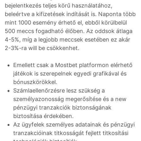
bejelentkezés teljes körű használatához,
beleértve a kifizetések indítását is. Naponta több
mint 1000 esemény érhető el, ebből körülbelül
500 meccs fogadható élőben. Az oddsok átlaga
4-5%, míg a legjobb meccsek esetében ez akár
2-3%-ra will be csökkenhet.
Emellett csak a Mostbet platformon elérhető
játékok is szerepelnek egyedi grafikával és
bónuszkörökkel.
Számlaellenőrzésre lesz szükség a
személyazonosság megerősítése és a new
pénzügyi tranzakciók biztonságának
biztosítása érdekében.
Az ügyfelek személyes adatainak és pénzügyi
tranzakcióinak titkosságát fejlett titkosítási