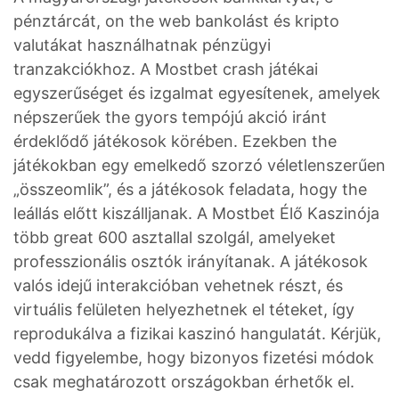
pénztárcát, on the web bankolást és kripto
valutákat használhatnak pénzügyi
tranzakciókhoz. A Mostbet crash játékai
egyszerűséget és izgalmat egyesítenek, amelyek
népszerűek the gyors tempójú akció iránt
érdeklődő játékosok körében. Ezekben the
játékokban egy emelkedő szorzó véletlenszerűen
„összeomlik”, és a játékosok feladata, hogy the
leállás előtt kiszálljanak. A Mostbet Élő Kaszinója
több great 600 asztallal szolgál, amelyeket
professzionális osztók irányítanak. A játékosok
valós idejű interakcióban vehetnek részt, és
virtuális felületen helyezhetnek el téteket, így
reprodukálva a fizikai kaszinó hangulatát. Kérjük,
vedd figyelembe, hogy bizonyos fizetési módok
csak meghatározott országokban érhetők el.