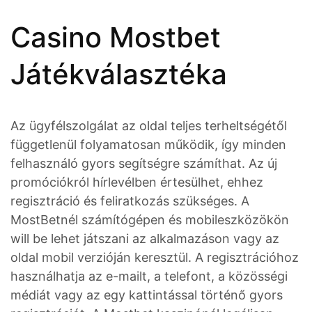
Casino Mostbet
Játékválasztéka
Az ügyfélszolgálat az oldal teljes terheltségétől
függetlenül folyamatosan működik, így minden
felhasználó gyors segítségre számíthat. Az új
promóciókról hírlevélben értesülhet, ehhez
regisztráció és feliratkozás szükséges. A
MostBetnél számítógépen és mobileszközökön
will be lehet játszani az alkalmazáson vagy az
oldal mobil verzióján keresztül. A regisztrációhoz
használhatja az e-mailt, a telefont, a közösségi
médiát vagy az egy kattintással történő gyors