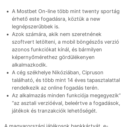
A Mostbet On-line több mint twenty sportág
érhető este fogadásra, köztük a new
legnépszerűbbek is.
Azok számára, akik nem szeretnének
szoftvert letölteni, a mobil böngészős verzió
azonos funkciókat kínál, és bármilyen
képernyőmérethez gördülékenyen
alkalmazkodik.
A cég székhelye Nikóziában, Cipruson
található, és több mint 14 éves tapasztalattal
rendelkezik az online fogadás terén.
Az alkalmazás minden funkciója megegyezik”
“az asztali verzióéval, beleértve a fogadások,
játékok és tranzakciók lehetőségét.
A magyarországi játékosok bankkártyát, e-