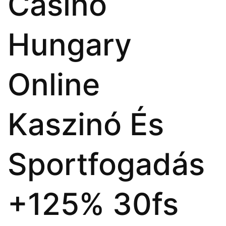
Casino
Hungary ️
Online
Kaszinó És
Sportfogadás
+125% 30fs