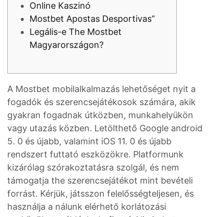
Online Kaszinó
Mostbet Apostas Desportivas”
Legális-e The Mostbet
Magyarországon?
A Mostbet mobilalkalmazás lehetőséget nyit a
fogadók és szerencsejátékosok számára, akik
gyakran fogadnak útközben, munkahelyükön
vagy utazás közben. Letölthető Google android
5. 0 és újabb, valamint iOS 11. 0 és újabb
rendszert futtató eszközökre. Platformunk
kizárólag szórakoztatásra szolgál, és nem
támogatja the szerencsejátékot mint bevételi
forrást. Kérjük, játsszon felelősségteljesen, és
használja a nálunk elérhető korlátozási