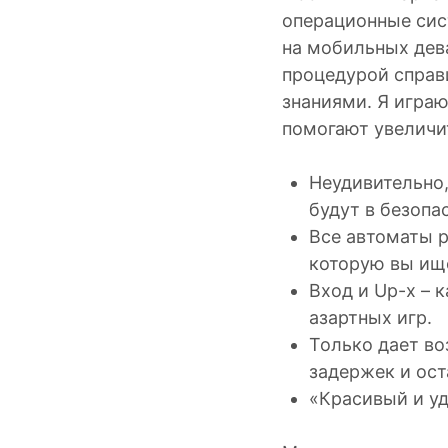
операционные сис
на мобильных дев
процедурой спра
знаниями. Я играю
помогают увеличит
Неудивительно,
будут в безопа
Все автоматы р
которую вы ищ
Вход и Up-x –
азартных игр.
Только дает в
задержек и ост
«Красивый и уд