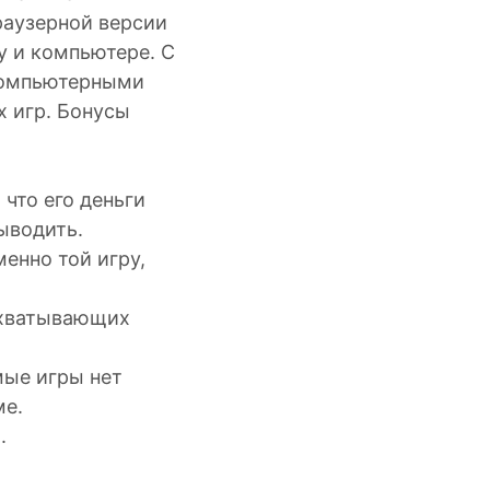
раузерной версии
у и компьютере. С
компьютерными
х игр. Бонусы
 что его деньги
ыводить.
енно той игру,
ахватывающих
мые игры нет
ме.
.