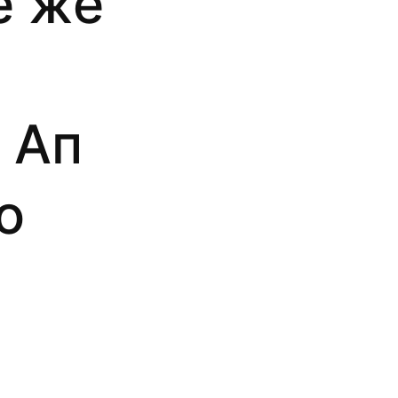
е же
 Ап
о