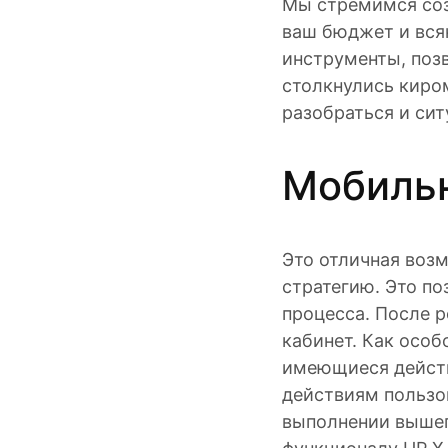
Мы стремимся соз
ваш бюджет и вся
инструменты, поз
столкнулись киро
разобраться и сит
Мобильн
Это отличная воз
стратегию. Это по
процесса. После 
кабинет. Как осо
имеющиеся действ
действиям пользо
выполнении вышеп