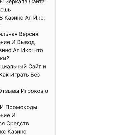
ы Зеркала Сайта”
аешь
В Казино Ап Икс:
о
ильная Версия
ение И Вывод
ино Ап Икс: что
ки?
ициальный Сайт и
 Как Играть Без
Отзывы Игроков о
 И Промокоды
ение И
ся Средств
кс Казино