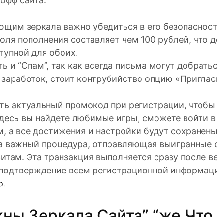
офф сайта.
щим зеркала важно убедиться в его безопасност
ля пополнения составляет чем 100 рублей, что д
тупной для обоих.
ь и “Спам”, так как всегда письма могут добратьс
заработок, стоит контрубийство опцию «Пригласи
ть актуальный промокод при регистрации, чтобы
десь вы найдете любимые игры, сможете войти в
, а все достижения и настройки будут сохранены
а важный процедура, отправляющая выигранные 
итам. Эта транзакция выполняется сразу после в
 подтверждение всем регистрационной информац
о
.
ны Зеркала Сайта” “же Что