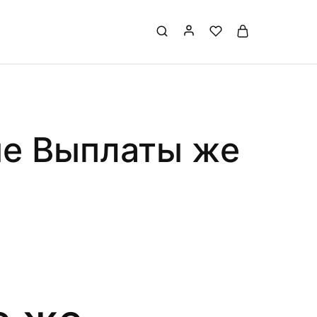
ые Выплаты же