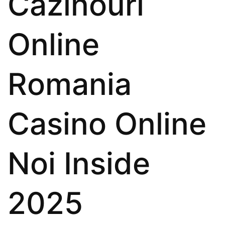
Cazinouri
Online
Romania
Casino Online
Noi Inside
2025