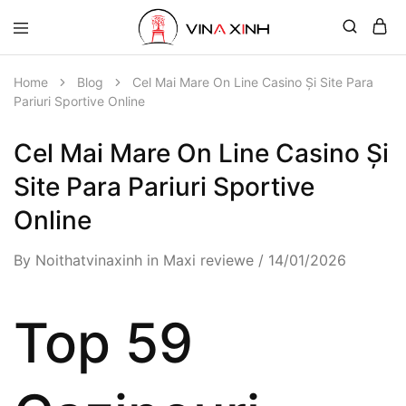
Home
Blog
Cel Mai Mare On Line Casino Și Site Para
Pariuri Sportive Online
Cel Mai Mare On Line Casino Și
Site Para Pariuri Sportive
Online
By
Noithatvinaxinh
in
Maxi reviewe
14/01/2026
Top 59