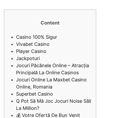
Content
Casino 100% Sigur
Vivabet Casino
Player Casino
Jackpoturi
Jocuri Păcănele Online – Atracția
Principală La Online Casinos
Jocuri Online La Maxbet Casino
Online, Romania
Superbet Casino
Q Pot Să Mă Joc Jocuri Noise Săli
La Million?
💰 Votre Ofertă De Bun Venit