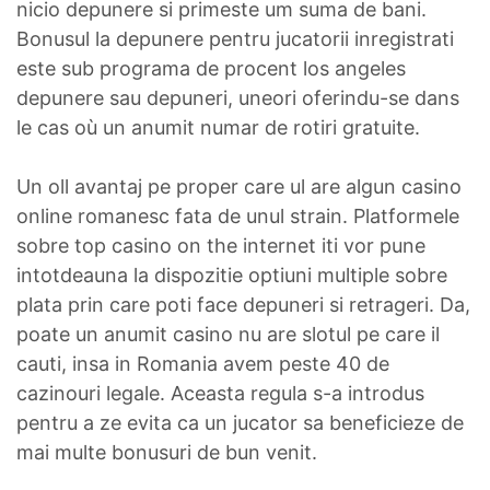
nicio depunere si primeste um suma de bani.
Bonusul la depunere pentru jucatorii inregistrati
este sub programa de procent los angeles
depunere sau depuneri, uneori oferindu-se dans
le cas où un anumit numar de rotiri gratuite.
Un oll avantaj pe proper care ul are algun casino
online romanesc fata de unul strain. Platformele
sobre top casino on the internet iti vor pune
intotdeauna la dispozitie optiuni multiple sobre
plata prin care poti face depuneri si retrageri. Da,
poate un anumit casino nu are slotul pe care il
cauti, insa in Romania avem peste 40 de
cazinouri legale. Aceasta regula s-a introdus
pentru a ze evita ca un jucator sa beneficieze de
mai multe bonusuri de bun venit.