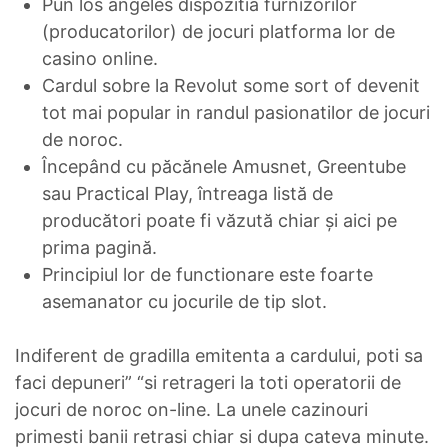
Pun los angeles dispozitia furnizorilor
(producatorilor) de jocuri platforma lor de
casino online.
Cardul sobre la Revolut some sort of devenit
tot mai popular in randul pasionatilor de jocuri
de noroc.
Începând cu păcănele Amusnet, Greentube
sau Practical Play, întreaga listă de
producători poate fi văzută chiar și aici pe
prima pagină.
Principiul lor de functionare este foarte
asemanator cu jocurile de tip slot.
Indiferent de gradilla emitenta a cardului, poti sa
faci depuneri” “si retrageri la toti operatorii de
jocuri de noroc on-line. La unele cazinouri
primesti banii retrasi chiar si dupa cateva minute.