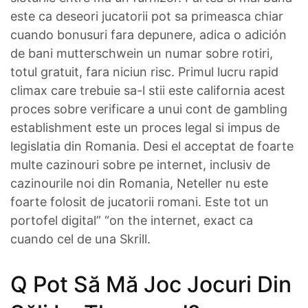
este ca deseori jucatorii pot sa primeasca chiar
cuando bonusuri fara depunere, adica o adición
de bani mutterschwein un numar sobre rotiri,
totul gratuit, fara niciun risc. Primul lucru rapid
climax care trebuie sa-l stii este california acest
proces sobre verificare a unui cont de gambling
establishment este un proces legal si impus de
legislatia din Romania. Desi el acceptat de foarte
multe cazinouri sobre pe internet, inclusiv de
cazinourile noi din Romania, Neteller nu este
foarte folosit de jucatorii romani. Este tot un
portofel digital” “on the internet, exact ca
cuando cel de una Skrill.
Q Pot Să Mă Joc Jocuri Din