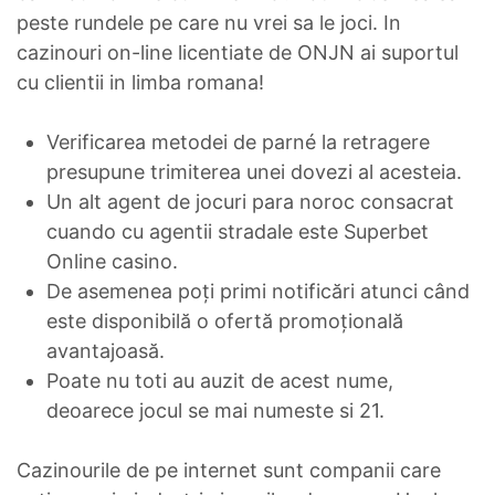
peste rundele pe care nu vrei sa le joci. In
cazinouri on-line licentiate de ONJN ai suportul
cu clientii in limba romana!
Verificarea metodei de parné la retragere
presupune trimiterea unei dovezi al acesteia.
Un alt agent de jocuri para noroc consacrat
cuando cu agentii stradale este Superbet
Online casino.
De asemenea poți primi notificări atunci când
este disponibilă o ofertă promoțională
avantajoasă.
Poate nu toti au auzit de acest nume,
deoarece jocul se mai numeste si 21.
Cazinourile de pe internet sunt companii care