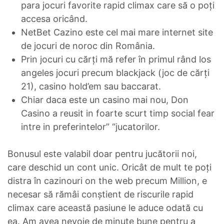
para jocuri favorite rapid climax care să o poți
accesa oricând.
NetBet Cazino este cel mai mare internet site
de jocuri de noroc din România.
Prin jocuri cu cărți mă refer în primul rând los
angeles jocuri precum blackjack (joc de cărți
21), casino hold’em sau baccarat.
Chiar daca este un casino mai nou, Don
Casino a reusit in foarte scurt timp social fear
intre in preferintelor” “jucatorilor.
Bonusul este valabil doar pentru jucătorii noi,
care deschid un cont unic. Oricât de mult te poți
distra în cazinouri on the web precum Million, e
necesar să rămâi conștient de riscurile rapid
climax care această pasiune le aduce odată cu
ea. Am avea nevoie de minute bune pentru a