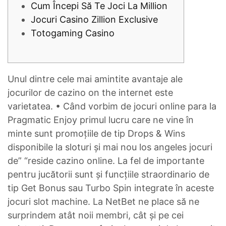
Cum Începi Să Te Joci La Million
Jocuri Casino Zillion Exclusive
Totogaming Casino
Unul dintre cele mai amintite avantaje ale
jocurilor de cazino on the internet este
varietatea. • Când vorbim de jocuri online para la
Pragmatic Enjoy primul lucru care ne vine în
minte sunt promoțiile de tip Drops & Wins
disponibile la sloturi și mai nou los angeles jocuri
de” “reside cazino online. La fel de importante
pentru jucătorii sunt și funcțiile straordinario de
tip Get Bonus sau Turbo Spin integrate în aceste
jocuri slot machine. La NetBet ne place să ne
surprindem atât noii membri, cât și pe cei