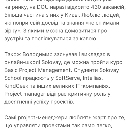
на ринку, на DOU наразі відкрито 430 вакансій,
більша частина з них у Києві. Люблю людей,
які попри свій досвід та знання «не спіймали
зірку». З якими можна домовитися про
зустріч та поспілкуватися за кавою.
Також Володимир заснував і викладає в
онлайн-школі Solovay, де можна пройти курс
Basic Project Management. Студенти Solovay
School працюють у SoftServe, Intellias,
KindGeek та інших великих IT-компаніях.
Project manager відіграє критичну роль у
досягненні успіху проектів.
Самі рroject-менеджери люблять жарт про те,
що управляти проектами так само легко,