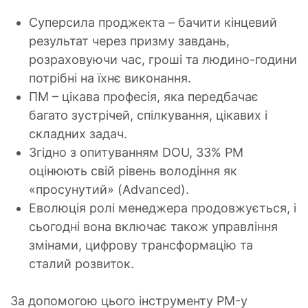
Суперсила проджекта – бачити кінцевий
результат через призму завдань,
розраховуючи час, гроші та людино-години
потрібні на їхнє виконання.
ПМ – цікава професія, яка передбачає
багато зустрічей, спілкування, цікавих і
складних задач.
Згідно з опитуванням DOU, 33% РМ
оцінюють свій рівень володіння як
«просунутий» (Advanced).
Еволюцiя ролi менеджера продовжується, і
сьогоднi вона включає також управлiння
змiнами, цифрову трансформацiю та
сталий розвиток.
За допомогою цього інструменту PM-у