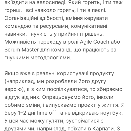
як їздити на велосипеді. Який горить, і ти теж
гориш, і всі навколо горять, і ти в пеклі.
Організаційні здібності, вміння керувати
командою та ресурсами, комунікативні
навички, гнучкість у прийнятті рішень.
Можливість переходу в ролі Agile Coach або
Scrum Master для команд, що працюють за
гнучкими методологіями.
Якщо вже є реальні користувачі продукту
(наприклад, ми розробляли його другу
версію), є з ким поспілкуватися, то збираємо
відгук від них. Опрацьовуємо його, інколи
робимо зміни, і випускаємо проєкт у життя. Я
беру 1–2 дні time off та не відкриваю ноутбук.
У цей час можу гуляти, зустрічатися з
друзями чи, наприклад, поїхати в Карпати. З