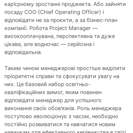
кар’єрному зростанні проджекта. Або зайняти
посаду COO (Chief Operating Officer) і
відповідати не за проєкти, а за бізнес-план
компанії. Робота Project Manager —
високооплачувана, перспективна та дуже
цікава, але водночас — серйозна і
відповідальна.
Таким чином менеджерові простіше виділити
пріоритетні справи та сфокусувати увагу на
них. Це базовий набор освiтньо-
квалiфiкацiйних вимог, яким повинен
вiдповiдати менеджер для успiшного
виконання своїх обов’язкiв. Роль менеджера
поступово еволюціонує з часом, необхідно
постійно розвиватися та навчатися новим
навичкам для ефективного керівництва в світі,