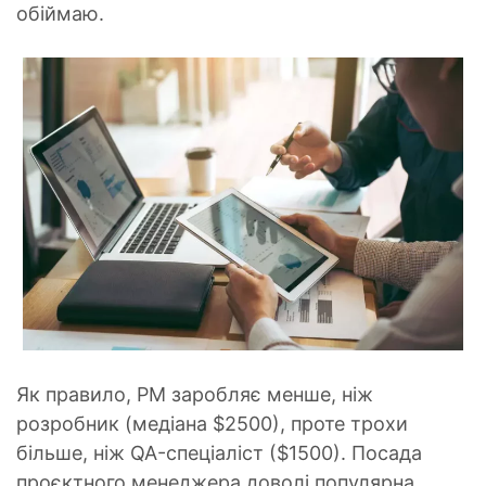
обіймаю.
Як правило, РМ заробляє менше, ніж
розробник (медіана $2500), проте трохи
більше, ніж QA-спеціаліст ($1500). Посада
проєктного менеджера доволі популярна