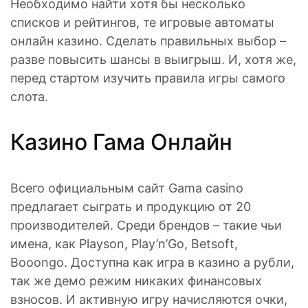
Необходимо найти хотя бы несколько
списков и рейтингов, те игровые автоматы
онлайн казино. Сделать правильных выбор –
разве повысить шансы в выигрыш. И, хотя же,
перед стартом изучить правила игры самого
слота.
Казино Гама Онлайн
Всего официальным сайт Gama casino
предлагает сыграть и продукцию от 20
производителей. Среди брендов – такие чьи
имена, как Playson, Play’n’Go, Betsoft,
Booongo. Доступна как игра в казино а рубли,
так же демо режим никаких финансовых
взносов. И активную игру начисляются очки,