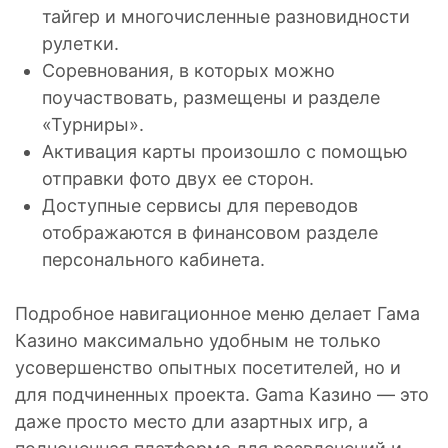
тайгер и многочисленные разновидности
рулетки.
Соревнования, в которых можно
поучаствовать, размещены и разделе
«Турниры».
Активация карты произошло с помощью
отправки фото двух ее сторон.
Доступные сервисы для переводов
отображаются в финансовом разделе
персонального кабинета.
Подробное навигационное меню делает Гама
Казино максимально удобным не только
усовершенство опытных посетителей, но и
для подчиненных проекта. Gama Казино — это
даже просто место дли азартных игр, а