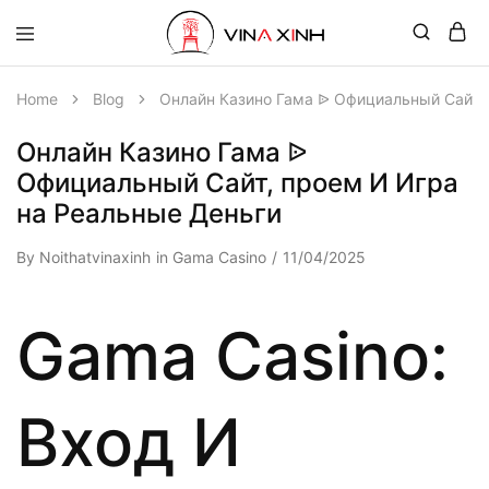
Home
Blog
Онлайн Казино Гама ᐉ Официальный Сайт, 
Онлайн Казино Гама ᐉ
Официальный Сайт, проем И Игра
на Реальные Деньги
By
Noithatvinaxinh
in
Gama Casino
11/04/2025
Gama Casino:
Вход И