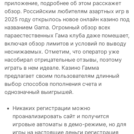
приложение, подробнее об этом расскажет
обзор. Российским любителям азартных игр в
2025 году открылось новое онлайн казино под
названием Gama. Огромный обзор всех
параестественных Гама клуба даже помешает,
включая обзор лимитов и условий по выводу
неснижаемых. Отметим, что оператор уже
насобирал отрицательные отзывы, поэтому
играть в нем идеале. Казино Гамма
предлагает своим пользователям длинный
выбор способов пополнения счета и
однозначный выигрышей.
Никаких регистрации можно
проанализировать сайт и получится
игровые автоматы в демо-режиме, но для
игры на настоящие деньги регистрация