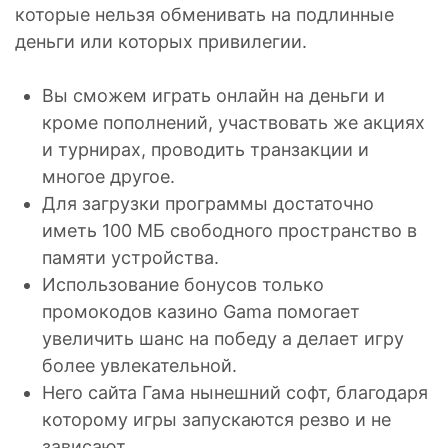
которые нельзя обменивать на подлинные
деньги или которых привилегии.
Вы сможем играть онлайн на деньги и
кроме пополнений, участвовать же акциях
и турнирах, проводить транзакции и
многое другое.
Для загрузки программы достаточно
иметь 100 МБ свободного пространство в
памяти устройства.
Использование бонусов только
промокодов казино Gama помогает
увеличить шанс на победу а делает игру
более увлекательной.
Него сайта Гама нынешний софт, благодаря
которому игры запускаются резво и не
зависают.