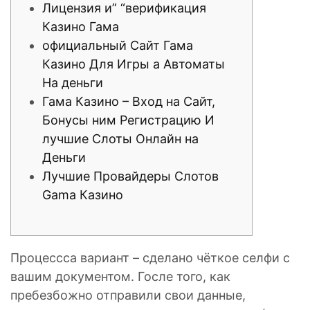
Лицензия и” “верификация
Казино Гама
официальный Сайт Гама
Казино Для Игры а Автоматы
На деньги
Гама Казино – Вход на Сайт,
Бонусы ним Регистрацию И
лучшие Слоты Онлайн на
Деньги
Лучшие Провайдеры Слотов
Gama Казино
Процессса вариант – сделано чёткое селфи с
вашим документом. Госле того, как
пребезбожно отправили свои данные,