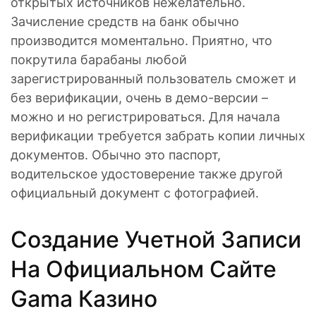
открытых источников нежелательно.
Зачисление средств на банк обычно
производится моментально. Приятно, что
покрутила барабаны любой
зарегистрированный пользователь сможет и
без верификации, очень в демо-версии –
можно и но регистрироваться. Для начала
верификации требуется забрать копии личных
документов. Обычно это паспорт,
водительское удостоверение также другой
официальный документ с фотографией.
Создание Учетной Записи
На Официальном Сайте
Gama Казино