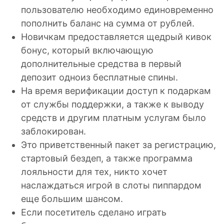
пользователю необходимо единовременно
пополнить баланс на сумма от рублей.
Новичкам предоставляется щедрый кивок
бонус, который включающую
дополнительные средства в первый
депозит одноиз бесплатные спины.
На время верификации доступ к подаркам
от службы поддержки, а также к выводу
средств и другим платным услугам было
заблокирован.
Это приветственный пакет за регистрацию,
стартовый бездеп, а также программа
лояльности для тех, никто хочет
наслаждаться игрой в слоты пиппардом
еще большим шансом.
Если посетитель сделано играть