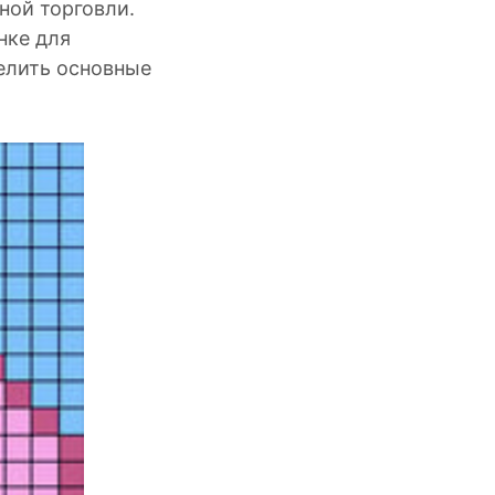
ной торговли.
нке для
елить основные