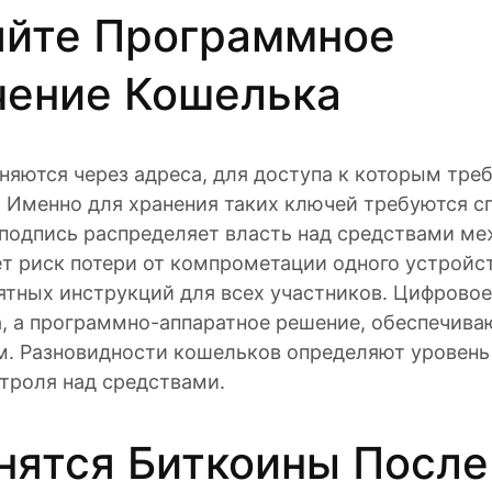
яйте Программное
чение Кошелька
яются через адреса, для доступа к которым тре
 Именно для хранения таких ключей требуются с
подпись распределяет власть над средствами м
т риск потери от компрометации одного устройст
ятных инструкций для всех участников. Цифрово
а, а программно-аппаратное решение, обеспечива
. Разновидности кошельков определяют уровень
троля над средствами.
нятся Биткоины После