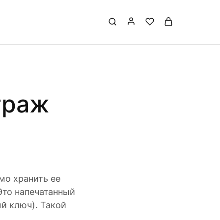
траж
мо хранить ее
Это напечатанный
й ключ). Такой