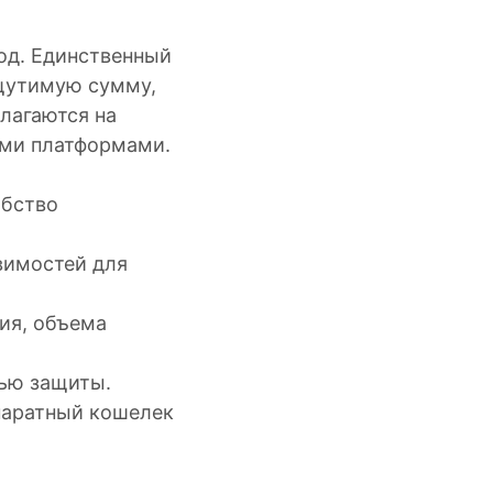
од. Единственный
ощутимую сумму,
лагаются на
ыми платформами.
обство
звимостей для
ия, объема
нью защиты.
паратный кошелек