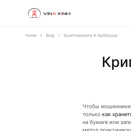
VINAXINH
Nội
Thất
VINAXINH
Home
Blog
Криптовалюта И Арбитраж
Кри
Чтобы мошенники 
только
как хранит
на бумаге или зап
метод практическ