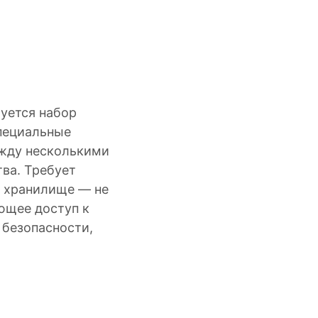
буется набор
пециальные
ежду несколькими
ва. Требует
е хранилище — не
ющее доступ к
 безопасности,