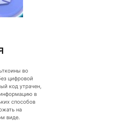
я
льткоины во
без цифровой
ый код утрачен,
у информацию в
ьких способов
ржать на
ом виде.