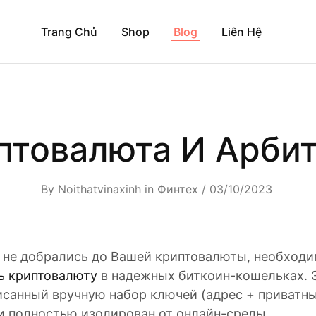
Trang Chủ
Shop
Blog
Liên Hệ
птовалюта И Арби
By
Noithatvinaxinh
in
Финтех
03/10/2023
не добрались до Вашей криптовалюты, необходи
ь криптовалюту
в надежных биткоин-кошельках. 
исанный вручную набор ключей (адрес + приватны
и полностью изолирован от онлайн-среды.