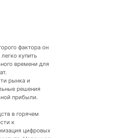
орого фактора он
 легко купить
ьного времени для
ат.
ти рынка и
ильные решения
ьной прибыли.
ств в горячем
сти к
имизация цифровых