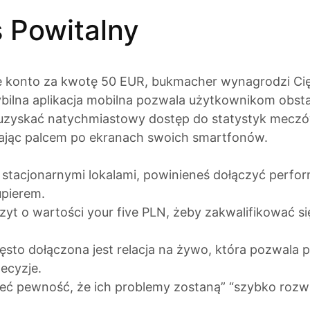
 Powitalny
je konto za kwotę 50 EUR, bukmacher wynagrodzi Ci
ilna aplikacja mobilna pozwala użytkownikom obsta
uzyskać natychmiastowy dostęp do statystyk meczó
wając palcem po ekranach swoich smartfonów.
a stacjonarnymi lokalami, powinieneś dołączyć perfor
pierem.
yt o wartości your five PLN, żeby zakwalifikować si
sto dołączona jest relacja na żywo, która pozwala
ecyzje.
ć pewność, że ich problemy zostaną” “szybko rozw