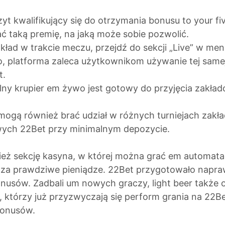
t kwalifikujący się do otrzymania bonusu to your fiv
 taką premię, na jaką może sobie pozwolić.
kład w trakcie meczu, przejdź do sekcji „Live” w me
 platforma zaleca użytkownikom używanie tej same
t.
alny krupier em żywo jest gotowy do przyjęcia zakła
 mogą również brać udział w różnych turniejach zak
wych 22Bet przy minimalnym depozycie.
ież sekcję kasyna, w której można grać em automatac
 za prawdziwe pieniądze. 22Bet przygotowało napr
nusów. Zadbali um nowych graczy, light beer także o
i, którzy już przyzwyczają się perform grania na 22Bet
bonusów.