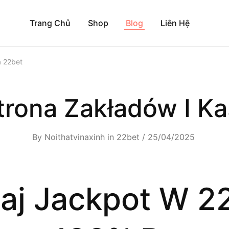
Trang Chủ
Shop
Blog
Liên Hệ
a 22bet
Strona Zakładów I K
By
Noithatvinaxinh
in
22bet
25/04/2025
aj Jackpot W 2