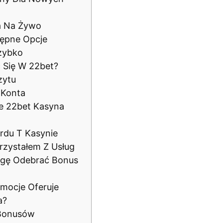
a Na Żywo
tępne Opcje
zybko
 Się W 22bet?
zytu
 Konta
e 22bet Kasyna
rdu T Kasynie
rzystałem Z Usług
gę Odebrać Bonus
omocje Oferuje
a?
 Bonusów