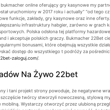
 bukmacher online oferujący gry kasynowe my partne
stał uruchomiony w 2017 roku i actually” “od tego cz
nowe funkcje, zakłady, gry kasynowe oraz inne oferty
ulepszaniu infrastruktury habgier, zarówno w grach k
 sportowych. Polska odsłona tej platformy hazardow
and i akceptuje polskich graczy. Bukmacher 22Bet ci
egularnymi bonusami, które obejmują wszystkie działa
skać dostęp do wszystkiego t podróży za pośredni
22bet-zaloguj.com/
.
ładów Na Żywo 22bet
ny i tani projekt strony powoduje, że negatywne wr
szczęście twórcy stworzyli nowoczesną, stylową my
ę mobilną. Wystarczy otworzyć przez ulubioną przeg