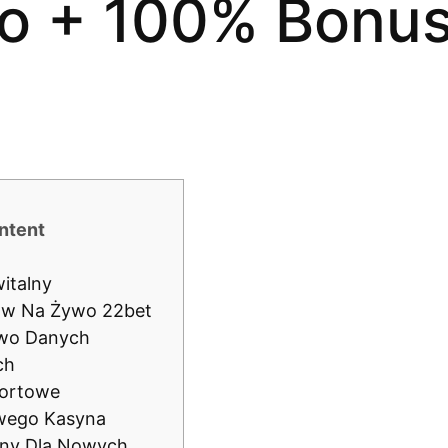
o + 100% Bonu
ntent
witalny
ów Na Żywo 22bet
wo Danych
ch
portowe
wego Kasyna
lny Dla Nowych