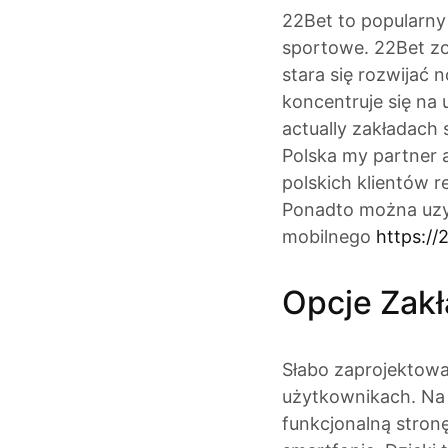
22Bet to popularny
sportowe. 22Bet zo
stara się rozwijać 
koncentruje się na 
actually zakładach
Polska my partner 
polskich klientów r
Ponadto można uzy
mobilnego
https://
Opcje Zak
Słabo zaprojektowa
użytkownikach. Na 
funkcjonalną stron