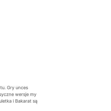
tu. Gry unces
asyczne wersje my
letka i Bakarat są