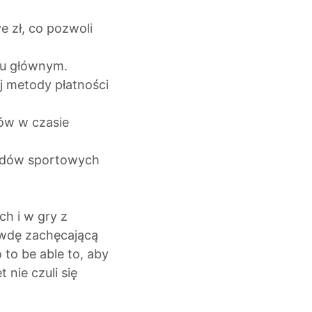
e zł, co pozwoli
nu głównym.
j metody płatności
dów w czasie
ładów sportowych
h i w gry z
awdę zachęcającą
 to be able to, aby
 nie czuli się