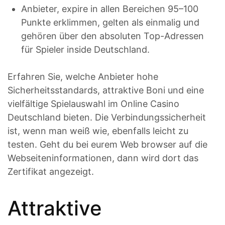
Anbieter, expire in allen Bereichen 95–100
Punkte erklimmen, gelten als einmalig und
gehören über den absoluten Top-Adressen
für Spieler inside Deutschland.
Erfahren Sie, welche Anbieter hohe
Sicherheitsstandards, attraktive Boni und eine
vielfältige Spielauswahl im Online Casino
Deutschland bieten. Die Verbindungssicherheit
ist, wenn man weiß wie, ebenfalls leicht zu
testen. Geht du bei eurem Web browser auf die
Webseiteninformationen, dann wird dort das
Zertifikat angezeigt.
Attraktive