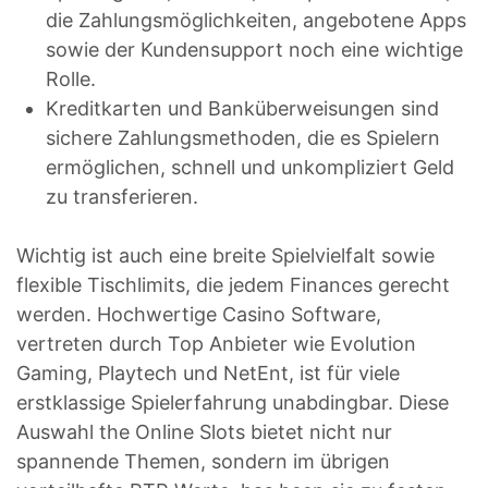
die Zahlungsmöglichkeiten, angebotene Apps
sowie der Kundensupport noch eine wichtige
Rolle.
Kreditkarten und Banküberweisungen sind
sichere Zahlungsmethoden, die es Spielern
ermöglichen, schnell und unkompliziert Geld
zu transferieren.
Wichtig ist auch eine breite Spielvielfalt sowie
flexible Tischlimits, die jedem Finances gerecht
werden. Hochwertige Casino Software,
vertreten durch Top Anbieter wie Evolution
Gaming, Playtech und NetEnt, ist für viele
erstklassige Spielerfahrung unabdingbar. Diese
Auswahl the Online Slots bietet nicht nur
spannende Themen, sondern im übrigen