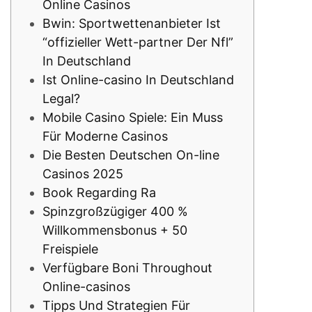
Online Casinos
Bwin: Sportwettenanbieter Ist
“offizieller Wett-partner Der Nfl”
In Deutschland
Ist Online-casino In Deutschland
Legal?
Mobile Casino Spiele: Ein Muss
Für Moderne Casinos
Die Besten Deutschen On-line
Casinos 2025
Book Regarding Ra
Spinzgroßzügiger 400 %
Willkommensbonus + 50
Freispiele
Verfügbare Boni Throughout
Online-casinos
Tipps Und Strategien Für