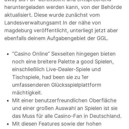
heruntergeladen werden kann, von der Behörde
aktualisiert. Diese wurde zunächst vom
Landesverwaltungsamt In der nähe von
magdeburg veröffentlicht, unterliegt jetzt aber
ebenfalls deinem Aufgabengebiet der GGL.
“Casino Online” Sexseiten hingegen bieten
noch eine breitere Palette a good Spielen,
einschließlich Live-Dealer-Spiele und
Tischspiele, had been sie zu 1er
umfassenderen Glücksspielplattform
mächtigkeit.
Mit einer benutzerfreundlichen Oberfläche
und einer großen Auswahl an Spielen ist sie
das Muss für alle Casino-Fan in Deutschland.
Mit diesen Features sowie der hohen