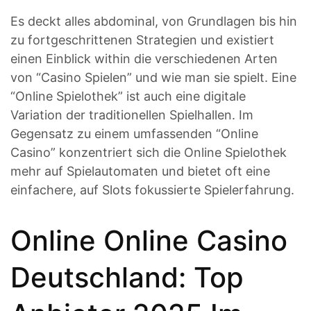
Es deckt alles abdominal, von Grundlagen bis hin
zu fortgeschrittenen Strategien und existiert
einen Einblick within die verschiedenen Arten
von “Casino Spielen” und wie man sie spielt. Eine
“Online Spielothek” ist auch eine digitale
Variation der traditionellen Spielhallen. Im
Gegensatz zu einem umfassenden “Online
Casino” konzentriert sich die Online Spielothek
mehr auf Spielautomaten und bietet oft eine
einfachere, auf Slots fokussierte Spielerfahrung.
Online Online Casino
Deutschland: Top