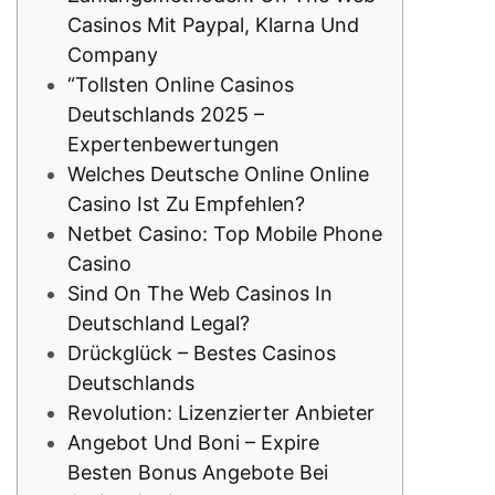
Casinos Mit Paypal, Klarna Und
Company
“Tollsten Online Casinos
Deutschlands 2025 –
Expertenbewertungen
Welches Deutsche Online Online
Casino Ist Zu Empfehlen?
Netbet Casino: Top Mobile Phone
Casino
Sind On The Web Casinos In
Deutschland Legal?
Drückglück – Bestes Casinos
Deutschlands
Revolution: Lizenzierter Anbieter
Angebot Und Boni – Expire
Besten Bonus Angebote Bei