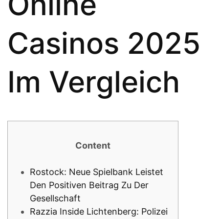
Online
Casinos 2025
Im Vergleich
Content
Rostock: Neue Spielbank Leistet
Den Positiven Beitrag Zu Der
Gesellschaft
Razzia Inside Lichtenberg: Polizei