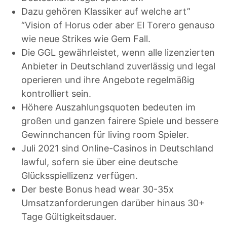
Dazu gehören Klassiker auf welche art”
“Vision of Horus oder aber El Torero genauso
wie neue Strikes wie Gem Fall.
Die GGL gewährleistet, wenn alle lizenzierten
Anbieter in Deutschland zuverlässig und legal
operieren und ihre Angebote regelmäßig
kontrolliert sein.
Höhere Auszahlungsquoten bedeuten im
großen und ganzen fairere Spiele und bessere
Gewinnchancen für living room Spieler.
Juli 2021 sind Online-Casinos in Deutschland
lawful, sofern sie über eine deutsche
Glücksspiellizenz verfügen.
Der beste Bonus head wear 30-35x
Umsatzanforderungen darüber hinaus 30+
Tage Gültigkeitsdauer.