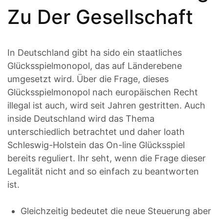
Zu Der Gesellschaft
In Deutschland gibt ha sido ein staatliches
Glücksspielmonopol, das auf Länderebene
umgesetzt wird. Über die Frage, dieses
Glücksspielmonopol nach europäischen Recht
illegal ist auch, wird seit Jahren gestritten. Auch
inside Deutschland wird das Thema
unterschiedlich betrachtet und daher loath
Schleswig-Holstein das On-line Glücksspiel
bereits reguliert. Ihr seht, wenn die Frage dieser
Legalität nicht and so einfach zu beantworten
ist.
Gleichzeitig bedeutet die neue Steuerung aber