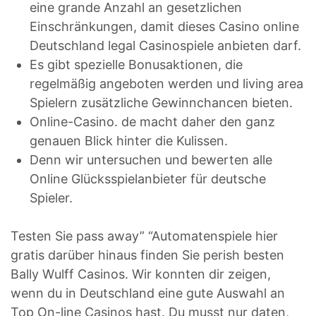
eine grande Anzahl an gesetzlichen
Einschränkungen, damit dieses Casino online
Deutschland legal Casinospiele anbieten darf.
Es gibt spezielle Bonusaktionen, die
regelmäßig angeboten werden und living area
Spielern zusätzliche Gewinnchancen bieten.
Online-Casino. de macht daher den ganz
genauen Blick hinter die Kulissen.
Denn wir untersuchen und bewerten alle
Online Glücksspielanbieter für deutsche
Spieler.
Testen Sie pass away” “Automatenspiele hier
gratis darüber hinaus finden Sie perish besten
Bally Wulff Casinos. Wir konnten dir zeigen,
wenn du in Deutschland eine gute Auswahl an
Top On-line Casinos hast. Du musst nur daten,