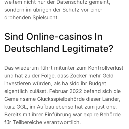
weitem nicht nur der Datenschutz gemeint,
sondern im übrigen der Schutz vor einer
drohenden Spielsucht.
Sind Online-casinos In
Deutschland Legitimate?
Das wiederum führt mitunter zum Kontrollverlust
und hat zu der Folge, dass Zocker mehr Geld
investieren würden, als ha sido ihr Budget
eigentlich zulässt. Februar 2022 befand sich die
Gemeinsame Glücksspielbehörde dieser Länder,
kurz GGL, im Aufbau ebenso hat zum just one.
Bereits mit ihrer Einführung war expire Behörde
für Teilbereiche verantwortlich.